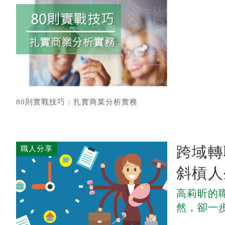
80則實戰技巧：扎實商業分析實務
跨域轉
職人分享
斜槓人
高莉昕的
然，卻一步