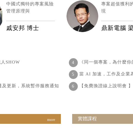
中國式獨特的專案風險
專案超值獲利
管理原理與
現
戚安邦 博士
鼎新電腦 
人SHOW
《同一個專案，為什麼你
4
當 AI 加速，工作及企業
5
主機搬遷及更新，系統暫停服務通知
【免費換證線上說明會 
6
實體課程
more