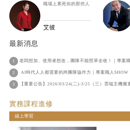
職場上累死你的那些人
艾彼
最新消息
老闆想加、使用者想改，團隊不能照單全收！｜專案職
1
AI時代人人都需要的跨團隊協作力｜專案職人SHOW
2
【重要公告】2026/03/24(二)-3/25（三）雲端
3
實務課程進修
線上學習