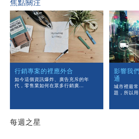
焦點關注
行銷專案的裡應外合
影響我們
通
如今這個資訊爆炸、廣告充斥的年
代，零售業如何在眾多行銷廣...
城市裡最常
題，所以用
每週之星