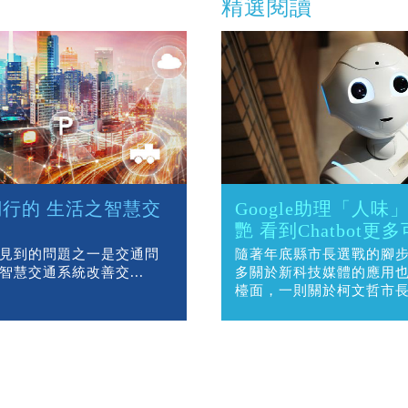
精選閱讀
行的 生活之智慧交
Google助理「人味
艷 看到Chatbot更
見到的問題之一是交通問
隨著年底縣市長選戰的腳
智慧交通系統改善交...
多關於新科技媒體的應用
檯面，一則關於柯文哲市
讓我們看到Chatbot的相