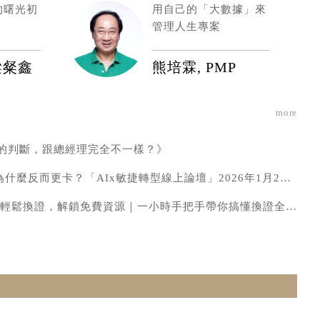
的曙光初
用自己的「大數據」來
管理人生專案
梁粲鑫
熊培霖, PMP
more
的判斷，跟總經理完全不一樣？》
為什麼反而更卡？「AIx敏捷轉型線上論壇」2026年1月28日為
】輕鬆換證，解鎖免費資源｜一小時手把手帶你搞懂換證全流程