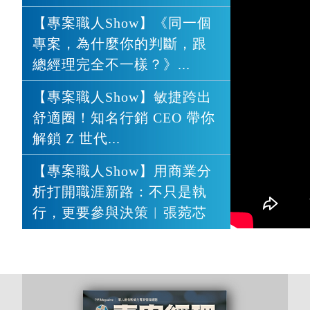
【專案職人Show】《同一個
專案，為什麼你的判斷，跟
總經理完全不一樣？》...
【專案職人Show】敏捷跨出
舒適圈！知名行銷 CEO 帶你
解鎖 Z 世代...
【專案職人Show】用商業分
析打開職涯新路：不只是執
行，更要參與決策︱張菀芯