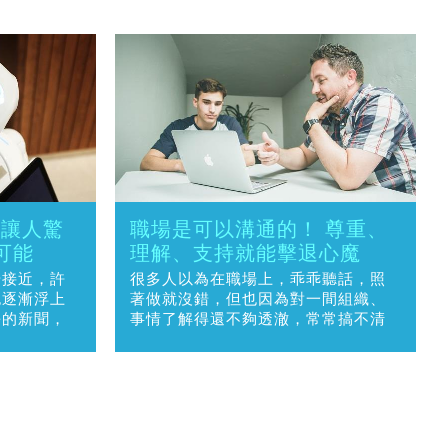
」讓人驚
職場是可以溝通的！ 尊重、
多可能
理解、支持就能擊退心魔
步接近，許
很多人以為在職場上，乖乖聽話，照
也逐漸浮上
著做就沒錯，但也因為對一間組織、
長的新聞，
事情了解得還不夠透澈，常常搞不清
關應用。
楚狀況，又礙於面子不敢提問、不敢
表達，導致錯失良機，但該怎麼做？