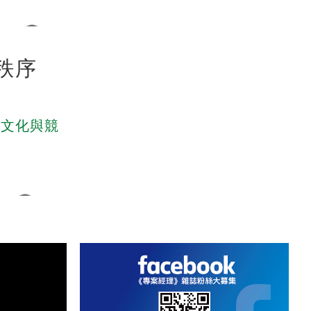
547
秩序
業文化與競
1.6K