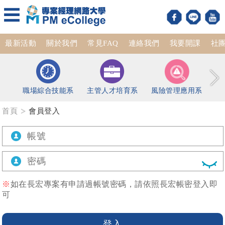
最新活動
關於我們
常見FAQ
連絡我們
我要開課
社
職場綜合技能系
主管人才培育系
風險管理應用系
首頁
會員登入
※
如在長宏專案有申請過帳號密碼，請依照長宏帳密登入即
可