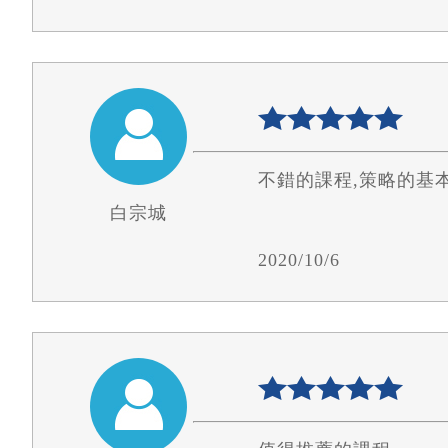
不錯的課程,策略的基
白宗城
2020/10/6