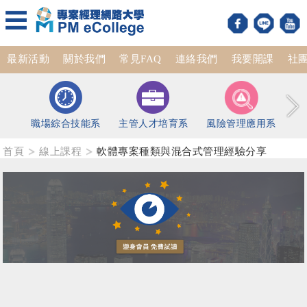
最新活動
關於我們
常見FAQ
連絡我們
我要開課
社
職場綜合技能系
主管人才培育系
風險管理應用系
首頁
線上課程
軟體專案種類與混合式管理經驗分享