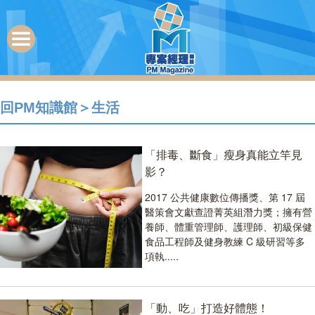
回PM知識館
＞
生活
「排毒、斷食」瘦身真能立竿見
影？
2017 公共健康數位傳播獎、第 17 屆
醫策會文獻查證菁英組潛力獎；擁有營
養師、體重管理師、護理師、初級保健
食品工程師及健身教練 C 級研習等多
項執.....
「動、吃」打造好體態！