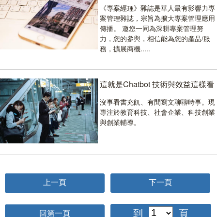
《專案經理》雜誌是華人最有影響力專
案管理雜誌，宗旨為擴大專案管理應用
傳播。 邀您一同為深耕專案管理努
力，您的參與，相信能為您的產品/服
務，擴展商機.....
這就是Chatbot 技術與效益這樣看
沒事看書充飢、有閒寫文聊聊時事。現
專注於教育科技、社會企業、科技創業
與創業輔導。
到
頁