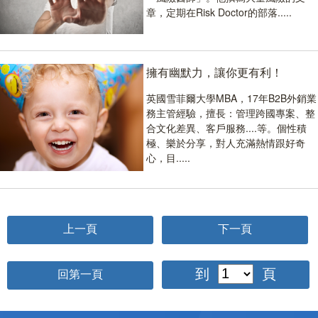
章，定期在Risk Doctor的部落.....
擁有幽默力，讓你更有利！
英國雪菲爾大學MBA，17年B2B外銷業
務主管經驗，擅長：管理跨國專案、整
合文化差異、客戶服務....等。個性積
極、樂於分享，對人充滿熱情跟好奇
心，目.....
到
頁