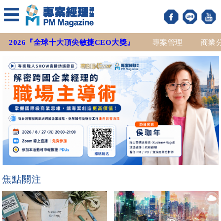
2026『全球十大頂尖敏捷CEO大獎』
專案管理
商業
焦點關注