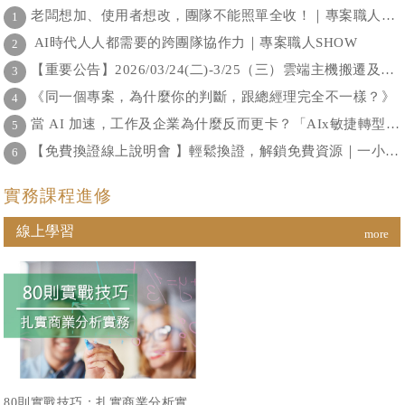
大快人心。葉維銓表示，最大的
公布一項調查報告，全球1200
老闆想加、使用者想改，團隊不能照單全收！｜專案職人SHOW
1
收穫是發現大家在遇到困難時，
多名經理人平均耗費37%工作時
會去查閱過去曾經閱讀和翻譯過
間在「決策」上，更驚人的是，
AI時代人人都需要的跨團隊協作力｜專案職人SHOW
2
的資料，整個作業流程透過雲端
有超過半數時間都是徒勞無功
【重要公告】2026/03/24(二)-3/25（三）雲端主機搬遷及更新，系統暫停服務通知
3
的方式建立，讓歷史文獻及資料
的，每位經紀人每年約損失2.5
容易回顧。
億美元勞動力成本，顯見「決
《同一個專案，為什麼你的判斷，跟總經理完全不一樣？》
4
策」對於公司營運扮演著多麼關
鍵的角色。
當 AI 加速，工作及企業為什麼反而更卡？「AIx敏捷轉型線上論壇」2026年1月28日為您解答！
5
【免費換證線上說明會 】輕鬆換證，解鎖免費資源｜一小時手把手帶你搞懂換證全流程
6
實務課程進修
線上學習
more
80則實戰技巧：扎實商業分析實