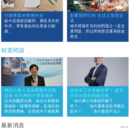
行銷專案的裡應外合
影響我們行的 生活之智慧交
如今這個資訊爆炸、廣告充斥的
通
年代，零售業如何在眾多行銷
城市裡最常見到的問題之一是交
廣...
通問題，所以用智慧交通系統改
善交...
精選閱讀
專訪公務人員保障暨培訓委
高效率工作者都在學！ 提升
員會 前常務副主委葉維銓
決策品質的關鍵思維
這次的翻譯任務，相信大家都和
「為什麼公司業績不斷下
葉維銓一樣覺得很棒，是很好的
滑？」、「為什麼產品良率難以
學習與歷練。在群組中大家能夠
提升？」、「為什麼留不住人
相互認知與合作，從初始的磨合
才？」身處企業界多少都會面臨
到順暢，尤其是在聚餐見面後，
決策難題，美國知名管理顧問公
最新消息
more
整個團隊的氛圍更加融洽，真是
司麥肯錫(McKinsey)2019年4月