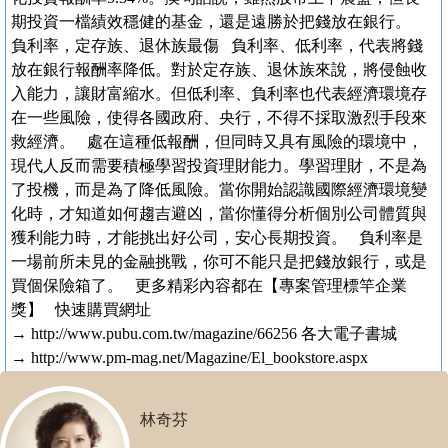
期投資一檔績效穩健的基金，還是遠勝於把錢放在銀行。
負利率，定存族、退休族最傷 負利率、低利率，代表將錢
放在銀行報酬率降低。對於定存族、退休族來說，將侵蝕收
入能力，讓財富縮水。但低利率、負利率也代表經濟環境存
在一些風險，使得各國政府、央行，不得不採取激烈手段來
救經濟。 處在這種低報酬，但同時又具有風險的環境中，
現代人反而需要積極學習投資理財能力。學習理財，不是為
了投機，而是為了降低風險。當你開始認識國際經濟環境變
化時，才知道如何趨吉避凶，當你懂得分析個別公司體質與
獲利能力時，才能挑出好公司，安心長期投資。 負利率是
一場前所未見的金融挑戰，你可不能只是把錢放銀行，或是
買個保險箱了。 更多精彩內容都在【專案管理標竿企業
獎】 快速購買網址
→ http://www.pubu.com.tw/magazine/66256 各大電子書城
→ http://www.pm-mag.net/Magazine/El_bookstore.aspx
林奇芬