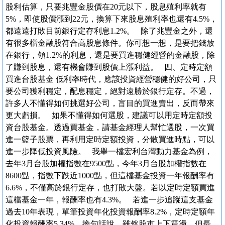
股利估算，只要兆豐金股價在20元以下，股息殖利率就有
5%，即使股價漲到22元，換算下來股息殖利率也還有4.5%，
都遠遠打敗目前銀行定存利息1.2%。 除了兆豐金之外，還
有很多檔金融股符合高股息條件。你可想一想，是要把錢放
在銀行，領1.2%的利息，還是要買進穩健經營的金融股，除
了賺到股息，還有機會賺到股價上漲利益。 四、定時定額
買進台股基金 低利率時代，應該投資經營穩健的好公司，只
要公司獲利穩定，配息穩定，絕對遠勝於銀行定存。不過，
許多人不懂得如何挑選好公司，盲目的買進賣出，反而帶來
更大虧損。 如果不懂得如何選股，建議可以用定時定額投
資台股基金。透過買基金，請基金經理人幫忙選股，一次買
進一籃子股票，再利用定時定額投資，分散買進時點，可以
進一步降低投資風險。 我舉一檔宏利台灣動力基金為例，
去年3月台股加權指數在9500點，今年3月台股加權指數在
8600點，指數下跌近1000點，但這檔基金投資一年報酬率有
6.6%，不僅高於銀行定存，也打敗大盤。若以定時定額買進
這檔基金一年，報酬率也有4.3%。 若進一步追蹤這支基金
過去10年表現，單筆投資年化投資報酬率8.2%，定時定額年
化投資報酬率5.34%。換句話說，雖然股市上下震盪，但長