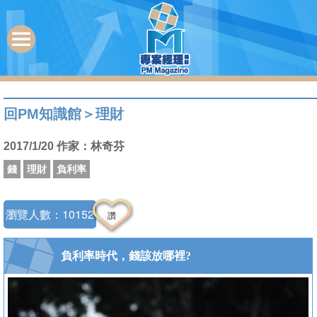
回PM知識館
＞
理財
2017/1/20 作家：林奇芬
錢
理財
負利率
瀏覽人數：10152
讚
負利率時代，錢該放哪裡?