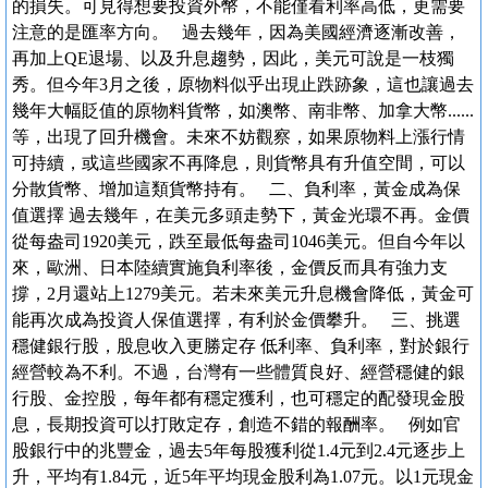
的損失。可見得想要投資外幣，不能僅看利率高低，更需要
注意的是匯率方向。 過去幾年，因為美國經濟逐漸改善，
再加上QE退場、以及升息趨勢，因此，美元可說是一枝獨
秀。但今年3月之後，原物料似乎出現止跌跡象，這也讓過去
幾年大幅貶值的原物料貨幣，如澳幣、南非幣、加拿大幣......
等，出現了回升機會。未來不妨觀察，如果原物料上漲行情
可持續，或這些國家不再降息，則貨幣具有升值空間，可以
分散貨幣、增加這類貨幣持有。 二、負利率，黃金成為保
值選擇 過去幾年，在美元多頭走勢下，黃金光環不再。金價
從每盎司1920美元，跌至最低每盎司1046美元。但自今年以
來，歐洲、日本陸續實施負利率後，金價反而具有強力支
撐，2月還站上1279美元。若未來美元升息機會降低，黃金可
能再次成為投資人保值選擇，有利於金價攀升。 三、挑選
穩健銀行股，股息收入更勝定存 低利率、負利率，對於銀行
經營較為不利。不過，台灣有一些體質良好、經營穩健的銀
行股、金控股，每年都有穩定獲利，也可穩定的配發現金股
息，長期投資可以打敗定存，創造不錯的報酬率。 例如官
股銀行中的兆豐金，過去5年每股獲利從1.4元到2.4元逐步上
升，平均有1.84元，近5年平均現金股利為1.07元。以1元現金