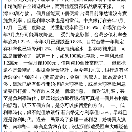
市場陶醉在金錢遊戲中，而實體經濟卻仍然疲弱不振。 台
灣100萬存款，1個月僅能買10個便當 台灣目前雖然還沒有實
施負利率，但是利率水準也是相當低。中央銀行在去年9月、
12月，已經二度降息，將重貼現率降至1.625%，市場預估今
年3月央行可能再次降息。 受到降息影響，台灣公債利率去
年底為1.22%，今年3月已經跌至0.83%。目前台幣一年期定
存利率也已經降到1.2%。利息持續縮水，對存款族來說，可
說是痛苦極了。試算一下，如果100萬元存款，一年利息僅
1.2萬元，一個月僅1000元，僅夠買10個便當罷了。 但這樣
還不是最糟的，根據金管會統計，至今年1月底，銀行還有將
近9兆的「爛頭寸」(閒置資金)，金額非常驚人。因為資金氾
濫，聽說已經有銀行開始拒絕大額存款，或是大額存款利息
還要再打折，對存款人又是一個壞消息。 面對低利率，甚
至是負利率時代，民眾錢該放哪裡呢?這可真是一個具有挑戰
的話題。以下五個方向，是你可以多留意的方向。 一、低
利率時代，錢不能僅放銀行 新台幣定存利率僅1.2%，早就已
經是微利時代。過去，民眾為了多賺一些利息，紛紛買入澳
幣、南非幣......等高息貨幣存款，沒想到卻遭受匯率大幅貶值