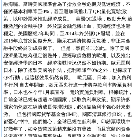
融海嘯。當時美國聯準會為了搶救金融危機與低迷經濟，不
僅將基本利率降至0%，甚至還加碼推出了QE(量化寬鬆)政
策，以印鈔票來推動經濟成長。 美國QE退場，啟動升息 這
種激烈的金融手段，終於讓金融危機止血，美國經濟也逐漸
穩定。美國歷經7年時間，至2014年終於讓QE退場，並在
2015年底首次回復升息。顯示在經濟恢復元氣後，非正常金
融手段終於功成身退了。 但是，事實並非如此。除了美國
經濟呈現較為穩定復甦外，歷經歐債危機的歐洲、以及推出
安倍經濟學的日本，經濟復甦情況仍然不如預期。歐元區與
日本，除了複製美國的作法，把利率降至0%之外，也採取了
QE行動，但這樣效果仍然有限。 歐元區、日本，加入負利
率行列 自去年開始，歐元區央行進一步將存款利率降至負利
率，日本也在今年1月底宣布，開始實施負利率。根據統計，
目前全球已經有超過20個國家，採取負利率政策。顯示許多
國家仍然處在經濟成長停滯狀態，必須靠負利率強心針來刺
激。 但包括國際貨幣基金會(IMF)、國際清算銀行(BIS)，也
都憂心忡忡。他們擔心，全球已經在低利率、印鈔票環境中
好幾年了，如今貨幣政策越來越沒有藥效。而且寬鬆的資金
並沒有流入實質生產事業中，反而流入金融市場，造成金融