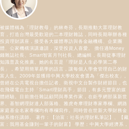
被媒體稱為「理財教母」的林奇芬，長期推動大眾理財教
育，打造台灣最受歡迎的二本理財雜誌，同時長期舉辦各種
投資理財講座，接受各大媒體專訪與各金融機構、企業團
體、公家機構演講邀請，深受投資人喜愛。 擔任過Money
錢雜誌社長、Smart智富月刊社長、總編輯，長期從事理財
知識普及化推廣。她的名言是「理財是人生必學第二專
長」，希望用簡單易學的語言，讓每個人學會管理自己的財
富人生。2009年並獲得中興大學校友會選為「傑出校友」。
曾經在公共電視台擔任記者、衛視中文台製作財經節目，也
在飛碟電台主持「Smart理財高手」節目，有多元豐富的媒
體經驗。目前擔任雜誌顧問與專業作家，在鉅亨網部落新世
界、基智網理財達人部落格、雅虎奇摩理財專家專欄、網路
家庭基金名家專欄均有專欄寫作。同時曾在世新大學財務金
融系擔任講師。 著作：【治富：社長的理財私筆記】、【藏
富：我用基金賺到一輩子的財富】 學歷：中興大學經濟系，