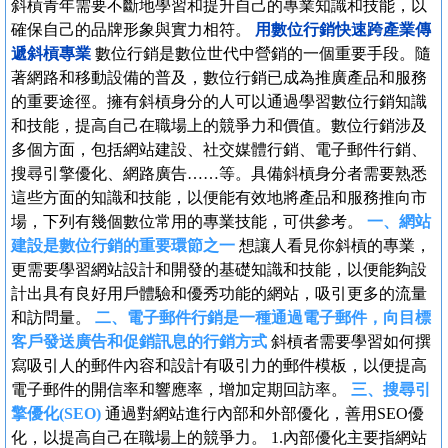
斜槓青年需要不斷地學習和提升自己的專業知識和技能，以
確保自己的品牌形象與實力相符。
用數位行銷快速跨產業傳
遞斜槓專業
數位行銷是數位世代中營銷的一個重要手段。隨
著網路和移動設備的普及，數位行銷已成為推廣產品和服務
的重要途徑。擁有斜槓身分的人可以通過學習數位行銷知識
和技能，提高自己在職場上的競爭力和價值。數位行銷涉及
多個方面，包括網站建設、社交媒體行銷、電子郵件行銷、
搜尋引擎優化、網路廣告……等。具備斜槓身分者需要熟悉
這些方面的知識和技能，以便能有效地將產品和服務推向市
場，下列有幾個數位常用的專業技能，可供參考。
一、網站
建設是數位行銷的重要環節之一
想讓人看見你斜槓的專業，
更需要學習網站設計和開發的基礎知識和技能，以便能夠設
計出具有良好用戶體驗和優秀功能的網站，吸引更多的流量
和訪問量。
二、電子郵件行銷是一種通過電子郵件，向目標
客戶發送廣告和促銷訊息的行銷方式
斜槓者需要學習如何撰
寫吸引人的郵件內容和設計有吸引力的郵件模板，以便提高
電子郵件的開信率和響應率，增加定期回訪率。
三、搜尋引
擎優化(SEO)
通過對網站進行內部和外部優化，善用SEO優
化，以提高自己在職場上的競爭力。 1.內部優化主要指網站