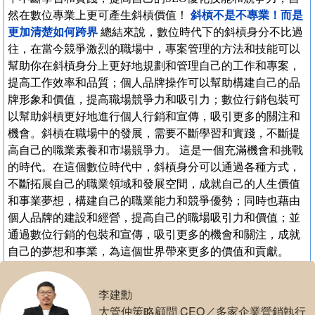
然在數位專業上更可產生斜槓價值！
斜槓不是不專業！而是
更加清楚如何跨界
總結來說，數位時代下的斜槓身分不比過
往，在當今競爭激烈的職場中，專案管理的方法和技能可以
幫助你在斜槓身分上更好地規劃和管理自己的工作和專案，
提高工作效率和品質；個人品牌操作可以幫助構建自己的品
牌形象和價值，提高職場競爭力和吸引力；數位行銷包裝可
以幫助斜槓更好地進行個人行銷和宣傳，吸引更多的關注和
機會。斜槓在職場中的發展，需要不斷學習和實踐，不斷提
高自己的職業素養和市場競爭力。 這是一個充滿機會和挑戰
的時代。在這個數位時代中，斜槓身分可以通過各種方式，
不斷拓展自己的職業領域和發展空間，成就自己的人生價值
和事業夢想，構建自己的職業能力和競爭優勢；同時也藉由
個人品牌的建設和經營，提高自己的職場吸引力和價值；並
通過數位行銷的包裝和宣傳，吸引更多的機會和關注，成就
自己的夢想和事業，為這個世界帶來更多的價值和貢獻。
李建勳
大管仲策略顧問 CEO／多家企業營銷執行