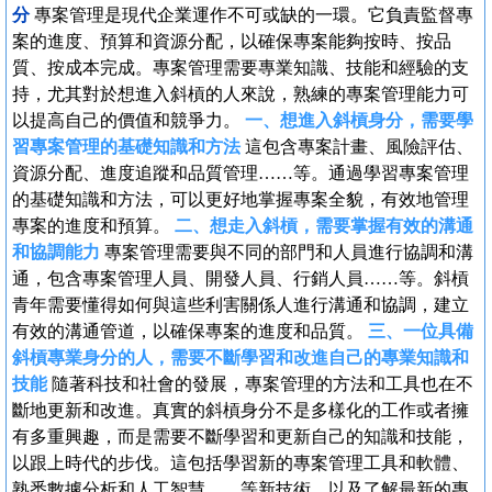
分
專案管理是現代企業運作不可或缺的一環。它負責監督專
案的進度、預算和資源分配，以確保專案能夠按時、按品
質、按成本完成。專案管理需要專業知識、技能和經驗的支
持，尤其對於想進入斜槓的人來說，熟練的專案管理能力可
以提高自己的價值和競爭力。
一、想進入斜槓身分，需要學
習專案管理的基礎知識和方法
這包含專案計畫、風險評估、
資源分配、進度追蹤和品質管理……等。通過學習專案管理
的基礎知識和方法，可以更好地掌握專案全貌，有效地管理
專案的進度和預算。
二、想走入斜槓，需要掌握有效的溝通
和協調能力
專案管理需要與不同的部門和人員進行協調和溝
通，包含專案管理人員、開發人員、行銷人員……等。斜槓
青年需要懂得如何與這些利害關係人進行溝通和協調，建立
有效的溝通管道，以確保專案的進度和品質。
三、一位具備
斜槓專業身分的人，需要不斷學習和改進自己的專業知識和
技能
隨著科技和社會的發展，專案管理的方法和工具也在不
斷地更新和改進。真實的斜槓身分不是多樣化的工作或者擁
有多重興趣，而是需要不斷學習和更新自己的知識和技能，
以跟上時代的步伐。這包括學習新的專案管理工具和軟體、
熟悉數據分析和人工智慧……等新技術，以及了解最新的專