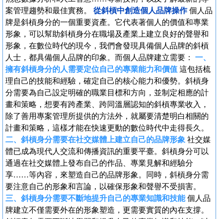
案管理趨勢和最佳實務。
從斜槓中創造個人品牌操作
個人品
牌是斜槓身分的一個重要資產。它代表著個人的價值和專業
形象，可以幫助斜槓身分在職場及產業上建立良好的聲譽和
形象，在數位時代的現今，我們會發現具備個人品牌的斜槓
人士，都具備個人品牌的印象。而個人品牌建立需要：
一、
擁有斜槓身分的人需要定位自己的專業能力和價值
這包括梳
理自己的技能和經驗，確定自己的核心能力和優勢。斜槓身
分需要為自己設定明確的職業目標和方向，並制定相應的計
畫和策略，想要有跨產業、跨同溫層認知的斜槓專業收入，
除了善用專案管理所提供的方法外，就屬要清楚明白相關的
計畫和策略，這樣才能在快速更動的數位時代中走得長久。
二、斜槓身分需要在社交媒體上建立自己的品牌形象
社交媒
體已成為現代人交流和傳播資訊的重要平臺。斜槓身分可以
通過在社交媒體上發布自己的作品、專業見解和經驗分
享……等內容，來塑造自己的品牌形象。同時，斜槓身分需
要注意自己的形象和言論，以確保形象和聲譽不受損害。
三、斜槓身分需要不斷地提升自己的專業知識和技能
個人品
牌建立不僅需要外在的形象塑造，更需要實質的內在支撐。