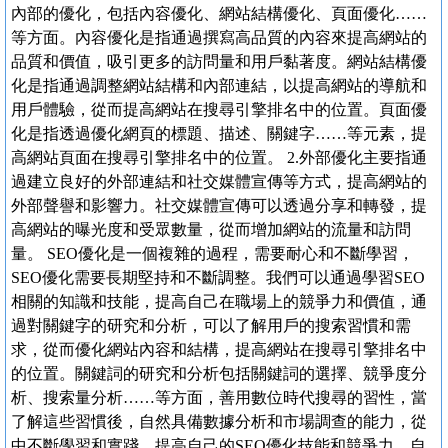
內部的優化，包括內容優化、網站結構優化、頁面優化……
等方面。內容優化是指通過撰寫高品質的內容來提高網站的
品質和價值，吸引更多的訪問量和用戶黏著度。網站結構優
化是指通過調整網站結構和內部連結，以提高網站的導航和
用戶體驗，從而提高網站在搜尋引擎排名中的位置。頁面優
化是指透過優化網頁的標題、描述、關鍵字……等元素，提
高網站頁面在搜尋引擎排名中的位置。 2.外部優化主要指通
過建立良好的外部連結和社交媒體宣傳等方式，提高網站的
外部聲譽和影響力。社交媒體宣傳可以透過分享和轉發，提
高網站的曝光度和受眾數量，從而增加網站的流量和訪問
量。 SEO優化是一個複雜的過程，需要耐心和不斷學習，
SEO優化需要長期堅持和不斷調整。我們可以通過學習SEO
相關的知識和技能，提高自己在職場上的競爭力和價值，通
過對關鍵字的研究和分析，可以了解用戶的搜索習慣和需
求，從而優化網站內容和結構，提高網站在搜尋引擎排名中
的位置。關鍵詞的研究和分析包括關鍵詞的選擇、競爭度分
析、搜索量分析……等方面，善用數位時代搜尋的習性，當
了解這些習慣後，自然具備數據分析和市場調查的能力，從
中不斷學習和實踐，提高自己的SEO優化技能和競爭力，自