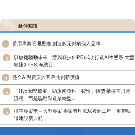
延伸閱讀
善用專案管理思維 創造多元斜槓個人品牌
1
以敏捷驅動未來，慧與科技(HPE)成功打造AI生態系 大型
2
敏捷(LeSS)海納百...
整合AI與資安與客戶共創新價值
3
「Hybrid雙節奏」助攻南亞科「智造」轉型 敏捷不只是
4
流程，而是驅動製造業轉型...
標竿專案獎－大型專案 專案管理駕馭複雜工程 重塑軌
5
道建設新典範