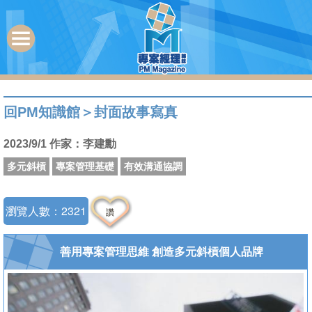
回PM知識館
＞
封面故事寫真
2023/9/1 作家：李建勳
多元斜槓
專案管理基礎
有效溝通協調
瀏覽人數：2321
讚
善用專案管理思維 創造多元斜槓個人品牌