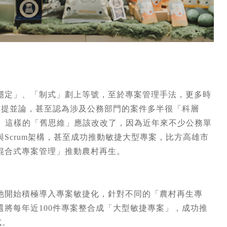
穩定」、「制式」劃上等號，至於專案管理手法，更多時
)手法相提並論，甚至認為涉及公務部門的案件多半很「科層
容易。這樣的「舊思維」應該改改了，因為近年來不少公務單
Scrum架構，甚至成功推動敏捷大型專案，比方高雄市
混合式專案管理」推動農村再生。
他開始積極導入專案敏捷化，針對不同的「農村再生專
將每年近100件專案整合成「大型敏捷專案」，成功推
式。