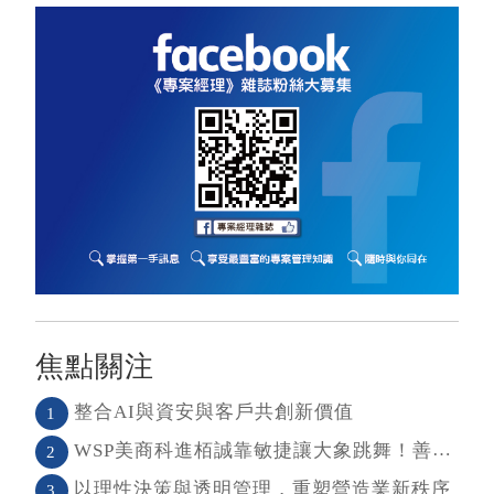
焦點關注
整合AI與資安與客戶共創新價值
1
WSP美商科進栢誠靠敏捷讓大象跳舞！善用敏捷＋科技力， 大型工程也能快速迭代
2
以理性決策與透明管理，重塑營造業新秩序
3