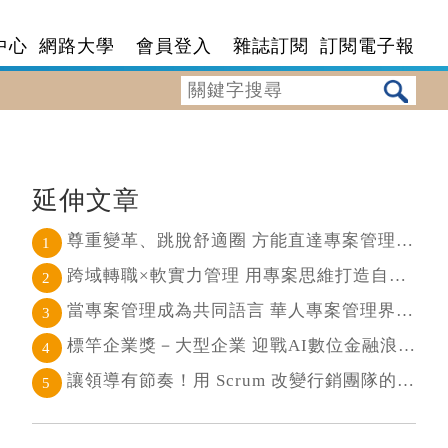
中心
網路大學
會員登入
雜誌訂閱
訂閱電子報
延伸文章
尊重變革、跳脫舒適圈 方能直達專案管理核心
1
跨域轉職×軟實力管理 用專案思維打造自己的斜槓人生
2
當專案管理成為共同語言 華人專案管理界最高榮耀引領的變革時代
3
標竿企業獎－大型企業 迎戰AI數位金融浪潮 超越傳統的組織再定義
4
讓領導有節奏！用 Scrum 改變行銷團隊的協作節奏
5