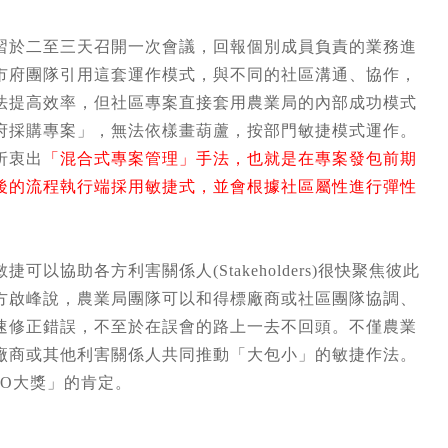
習於二至三天召開一次會議，回報個別成員負責的業務進
市府團隊引用這套運作模式，與不同的社區溝通、協作，
法提高效率，但社區專案直接套用農業局的內部成功模式
府採購專案」，無法依樣畫葫蘆，按部門敏捷模式運作。
折衷出
「混合式專案管理」手法，也就是在專案發包前期
後的流程執行端採用敏捷式，並會根據社區屬性進行彈性
協助各方利害關係人(Stakeholders)很快聚焦彼此
方啟峰說，農業局團隊可以和得標廠商或社區團隊協調、
速修正錯誤，不至於在誤會的路上一去不回頭。不僅農業
廠商或其他利害關係人共同推動「大包小」的敏捷作法。
EO大獎」的肯定。