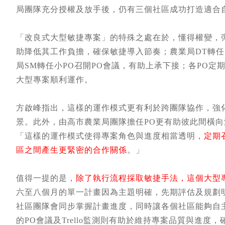
局團隊充分授權及放手後，仍有三個社區成功打造適合
「改良式大型敏捷專案」的特殊之處在於，懂得權變，彈
助降低其工作負擔，確保敏捷導入節奏；農業局DT轉任
局SM轉任小PO召開PO會議，有助上承下接；各PO
大型專案順利運作。
方啟峰指出，這樣的運作模式更有利於跨團隊協作，強
景。此外，由高市農業局團隊擔任PO更有助彼此間橫
「這樣的運作模式使得專案角色與進度相當透明，
定期
區之間產生更緊密的合作關係
。」
值得一提的是，
除了執行流程採取敏捷手法，這個大型專
六至八個月的單一計畫因為主題明確，先期評估及規劃
社區團隊會同步掌握計畫進度，同時讓各個社區能夠自
的PO會議及Trello監測則有助於維持專案品質與進度