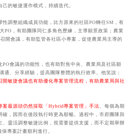
自己的敏捷運作模式，持續迭代。
性調整組織成員功能，比方原來的社區PO轉任SM，有
大PO，有助團隊同仁多角色歷練，主導願景政策；農業
定期召開會議，有助監管各社區小專案，促使農業局主導的
化PO會議的功能性，也有助對焦中央、農業局及社區願
向溝通、分享經驗，提高團隊整體的執行效率。他笑說：
召開敏捷會議也有助優化專案管理流程，有助農業局與社
案最源頭仍然採取「Hybrid專案管理」手法
。每個為期
明確，因而在後段執行時更為順暢。過程中，市府團隊與
主、靈活調整敏捷比例，視需要提供支援，而不定期舉辦
，確保專案計畫順利進行。