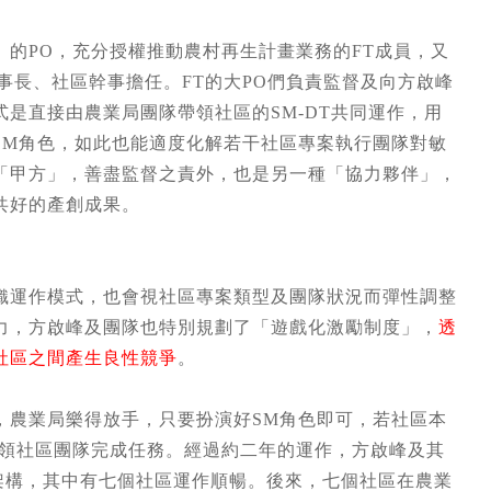
的PO，充分授權推動農村再生計畫業務的FT成員，又
事長、社區幹事擔任。FT的大PO們負責監督及向方啟峰
是直接由農業局團隊帶領社區的SM-DT共同運作，用
SM角色，如此也能適度化解若干社區專案執行團隊對敏
「甲方」，善盡監督之責外，也是另一種「協力夥伴」，
共好的產創成果。
織運作模式，也會視社區專案類型及團隊狀況而彈性調整
力，方啟峰及團隊也特別規劃了「遊戲化激勵制度」，
透
社區之間產生良性競爭
。
，農業局樂得放手，只要扮演好SM角色即可，若社區本
引領社區團隊完成任務。經過約二年的運作，方啟峰及其
m架構，其中有七個社區運作順暢。後來，七個社區在農業