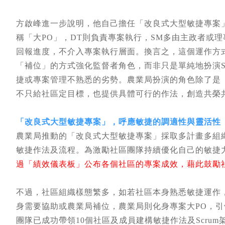
方啟峰進一步說明，他自己擔任「改良式大型敏捷專案」
稱「大PO」，DT則負責專案執行，SM多由主政者或理
回報進度，不介入專案執行層面。換言之，這個運作方式
「補位」的方式強化監督者角色，而非只是單純地扮演
捷或專案管理不熟悉的劣勢。農業局扮演的角色除了是
不只給社區定目標，也提供具體可行的作法，創造共榮
「改良式大型敏捷專案」，呼應敏捷的調適性與靈活性
農業局推動的「改良式大型敏捷專案」採取多計畫多組
敏捷作法及流程。為激勵社區團隊持續優化自己的敏捷
過「績效儀表板」公布各個社區的專案成效，藉此鼓勵
不過，社區組織樣態繁多，如若社區本身熟悉敏捷運作
身需要協助或農業局補位，農業局則化身專案大PO，
團隊已成功帶領10個社區及成員建構敏捷作法及Scru