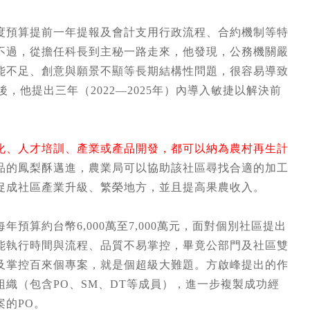
度預算提前一年提報及會計支用行政流程、合約機制等特
不過，從擔任科長到主秘一路走來，他發現，公務機關嚴
能不足、創意與願景不顯等長期結構性問題，很容易導致
，他提出三年（2022—2025年）內導入敏捷以解決前
化、人才培訓、產業或產品開發，都可以納為農村再生計
品的鳳梨酥邁進，農業局可以協助該社區尋找合適的加工
促成社區產業升級、繁榮地方，並且提高果農收入。
算約台幣6,000萬至7,000萬元，面對個別社區提出
能執行時間與流程、品質不易掌控，畢竟公部門及社區雙
及掌控百來個專案，就是個超級大難題。方啟峰提出的作
織（包含PO、SM、DT等成員），進一步複製成功經
的PO。