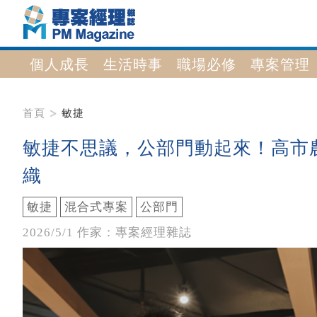
個人成長
生活時事
職場必修
專案管理
首頁
敏捷
敏捷不思議，公部門動起來！高市
織
敏捷
混合式專案
公部門
2026/5/1 作家：專案經理雜誌