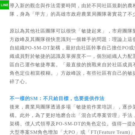
導入新的觀念與作法需要時間，由於不同社區規劃的農
隊，身為「甲方」的高雄市政府農業局團隊著實花了不
原以為其他社區團隊可以很快「敏捷起來」，市府團隊樂當SM
方啟峰及其團隊很快意識到一個棘手的問題：理論上這
自組織PO-SM-DT架構，最好由社區幹事自己擔任P
織成員對於敏捷的認識及掌握度不一，個別組織人力配
區自己運作敏捷專案。「最直接的挑戰來自於社區成員不熟
角色定位相當模糊。」方啟峰說，有些社區有自己的敏
碎了心。
不一樣的SM：不只給目標，也要提供作法
後來，農業局團隊透過多場「敏捷前作業培訓」，逐步架構
構。此外，為了更好地磨合出「混合式專案管理」手法，
架構、僕人式領導及PO-SM-DT的角色定位。值得一
大型專案SM角色增加「大PO」或「FT(Feature Te