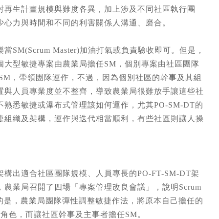
村再生計畫規模與難度各異，加上涉及不同社區執行團
少心力與時間和不同的利害關係人溝通、磨合。
(Scrum Master)加油打氣或負責驗收即可。但是，
個大型敏捷專案由農業局擔任SM，個別專案由社區團隊
O或SM，帶領團隊運作，不過，因為個別社區的幹事及其組
置與人員專業度並不整齊，導致農業局很難放手讓這些社
悉敏捷或瀑布式管理該如何運作，尤其PO-SM-DT的
捷組織及架構，運作與迭代相當順利，有些社區則讓人操
出適合社區團隊規模、人員專長的PO-FT-SM-DT架
農業局召開了四場「專案管理改良會議」，說明Scrum
提的是，農業局團隊彈性調整敏捷作法，將原本自己擔任的
am)」角色，而讓社區幹事及主事者擔任SM。