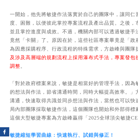
一開始，他先將敏捷作法落實於自己的團隊中，讓同仁
度、困難，以便彼此掌控專案流程及產出品質。之後，
並且掌控進度與成效。不過，機關內部可以透過敏捷手
竟然「卡關」了。原因在於，這些社區專案畢竟是「政
為因應採購程序、行政流程的特殊需求，方啟峰與團隊
及涉及高層端的規劃流程上採用瀑布式手法，專案發包
調整
。
「對於政府標案來說，敏捷是相當好的管理手法，因為敏捷可以
的想法與作法，節省溝通時間，同時大幅提高效率。」
溝通，快速取得共識並同步想法與作法，當然也可以快
局內部團隊採取敏捷作法，這個團隊也開始和外部得標
這個大型敏捷專案為方啟峰贏得「2025全球頂尖敏捷C
敏捷縮短學習曲線：快速執行、試錯與修正！