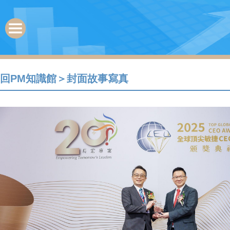
回PM知識館
＞
封面故事寫真