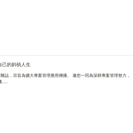
自己的斜槓人生
雜誌，宗旨為擴大專案管理應用傳播。 邀您一同為深耕專案管理努力，
...