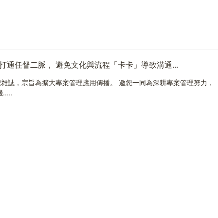
捷打通任督二脈， 避免文化與流程「卡卡」導致溝通...
雜誌，宗旨為擴大專案管理應用傳播。 邀您一同為深耕專案管理努力，
...