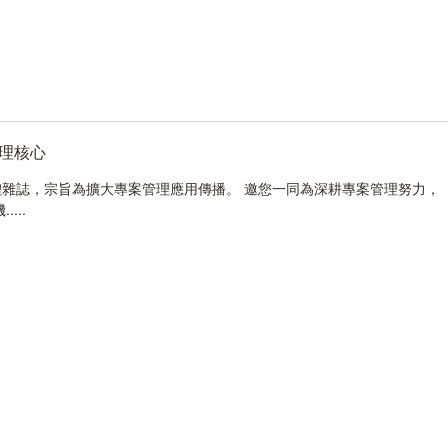
理核心
雜誌，宗旨為擴大專案管理應用傳播。 邀您一同為深耕專案管理努力，
...