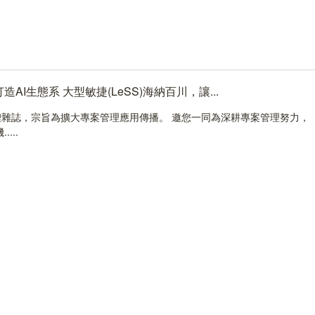
AI生態系 大型敏捷(LeSS)海納百川，讓...
雜誌，宗旨為擴大專案管理應用傳播。 邀您一同為深耕專案管理努力，
...