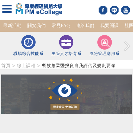
最新活動
關於我們
常見FAQ
連絡我們
我要開課
社
職場綜合技能系
主管人才培育系
風險管理應用系
首頁
線上課程
餐飲創業暨投資自我評估及規劃要領