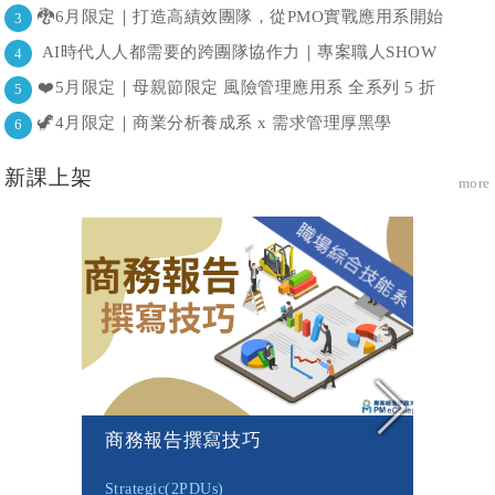
🐉6月限定｜打造高績效團隊，從PMO實戰應用系開始
3
AI時代人人都需要的跨團隊協作力｜專案職人SHOW
4
❤️5月限定｜母親節限定 風險管理應用系 全系列 5 折
5
🦖4月限定｜商業分析養成系 x 需求管理厚黑學
6
新課上架
more
商務報告撰寫技巧
Strategic(2PDUs)