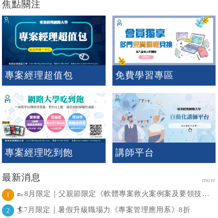
焦點關注
專案經理超值包
免費學習專區
專案經理吃到飽
講師平台
最新消息
more
👞8月限定｜父親節限定《軟體專案救火案例案及要領技巧分享 》課程88折
1
🏄7月限定｜暑假升級職場力《專案管理應用系》8折
2