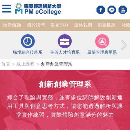
最新活動
關於我們
常見FAQ
連絡我們
我要開課
社
職場綜合技能系
主管人才培育系
風險管理應用系
首頁
線上課程
創新創業管理系
創新創業管理系
綜合了理論與實務，並有多位講師解說創新運
用工具與創意思考方式，讓您能透過解析與課
堂實作練習，實際體驗創意滿分的魅力