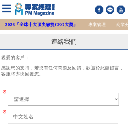
2026『全球十大頂尖敏捷CEO大獎』
專案管理
商業
連絡我們
親愛的客戶：
感謝您的支持，若您有任何問題及回饋，歡迎於此處留言，
客服將盡快回覆您。
※
※