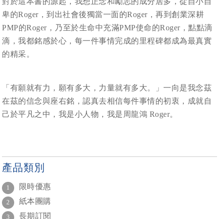
對於這本書的源起，我想正念和勵志的成分居多，從自小自
卑的Roger，到出社會後獨當一面的Roger，再到創業深耕
PMP的Roger，乃至於生命中充滿PMP使命的Roger，點點滴
滴，我都銘感於心，每一件事情完成的里程碑都成為最真實
的精采。
「有願就有力，願有多大，力量就有多大。」一向是我念茲
在茲的信念與座右銘，認真去相信每件事情的初衷，成就自
己於平凡之中，我是小人物，我是周龍鴻 Roger。
產品類別
限時優惠
1
紙本團購
2
長期訂閱
3