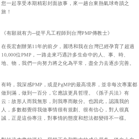
您一起享受本期精彩封面故事，來一趟台東熱氣球奇蹟之
旅！
《有願就有力─從平凡工程師到台灣PMP傳教士》
在長宏創辦第11年的前夕，麗琇和我在台灣已經孕育了超過
10,000位PMP，一路走來巧遇許多生命中的人、事、時、
地、物，我們一向努力將之化為平常，盡全力去逐步完善。
有時，我深感PMP，或是PgMP的最高境界，並非每次專案都
做到滿，做到一百分，它應該更具哲理。《孫子兵法》有
云：故形人而我無形，則我專而敵分。也因此，認識我的
人，多數都覺得我做事情很有規劃、很有信心，對人很真
誠，正是這份專注，對事情的態度和想法都變得不一樣。