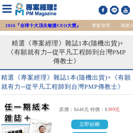
2026『全球十大頂尖敏捷CEO大獎』
專案管理
商業
精選《專案經理》雜誌1本(隨機出貨)+
《有願就有力─從平凡工程師到台灣PMP
傳教士》
精選《專案經理》雜誌1本(隨機出貨)+《有願
就有力─從平凡工程師到台灣PMP傳教士》
原價：$
448
元 特價：$
399
元