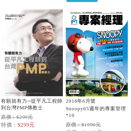
有願就有力─從平凡工程師
2016年6月號
到台灣PMP傳教士
Snoopy65週年的專案管理
*10
原價：$299元
原價：$1990元
特價：
$299元