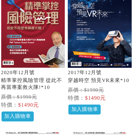
2020年12月號
2017年12月號
精準掌控風險管理 從此不
穿越時空 預見VR未來*10
再當專案救火隊!*10
原價：$1990元
原價：$1990元
特價：
$1490元
特價：
$1490元
加入購物車
加入購物車