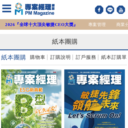
2026『全球十大頂尖敏捷CEO大獎』
專案管理
商業
紙本團購
紙本團購
購物車
訂購說明
訂戶服務
紙本訂購單