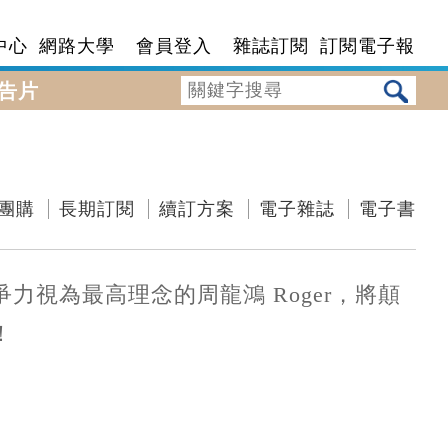
中心
網路大學
會員登入
雜誌訂閱
訂閱電子報
告片
團購
長期訂閱
續訂方案
電子雜誌
電子書
視為最高理念的周龍鴻 Roger，將顛
！