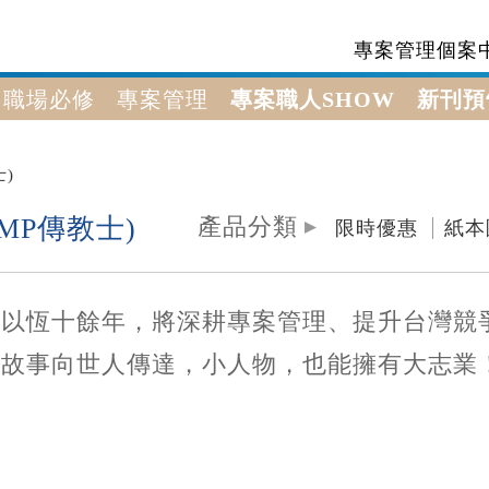
專案管理個案
職場必修
專案管理
專案職人SHOW
新刊預
)
MP傳教士)
產品分類
限時優惠
紙本
以恆十餘年，將深耕專案管理、提升台灣競爭力
勵故事向世人傳達，小人物，也能擁有大志業