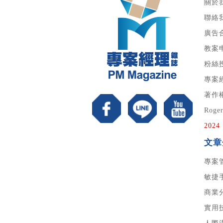
關於
聯絡
廣告
教案
粉絲
專案
著作
Roge
20
文章
專案
敏捷
商業
實用