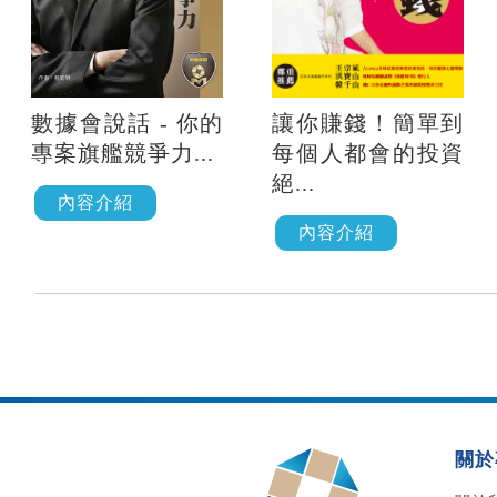
數據會說話 - 你的
讓你賺錢！簡單到
專案旗艦競爭力...
每個人都會的投資
絕...
內容介紹
內容介紹
關於