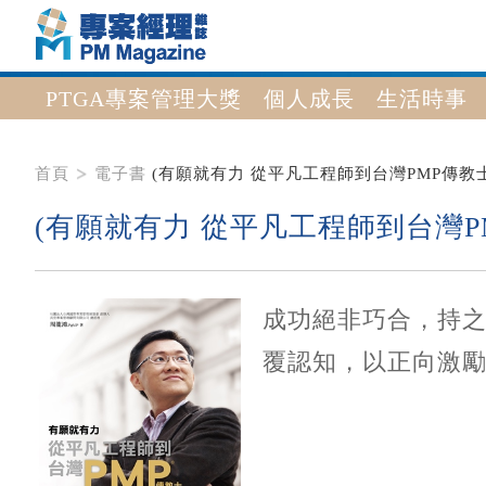
PTGA專案管理大獎
個人成長
生活時事
首頁
電子書
(有願就有力 從平凡工程師到台灣PMP傳教士
(有願就有力 從平凡工程師到台灣P
成功絕非巧合，持之
覆認知，以正向激