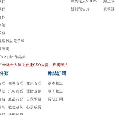
我們
專案職人SHOW
線上學
我們
新刊預告片
實務課
合作
申請
投稿
經理雜誌電子報
權聲明
r's Agile 作品集
24『全球十大頂尖敏捷CEO大獎』投獎辦法
分類
雜誌訂閱
管理
領導管理
健康管理
紙本雜誌
手法
策略經營
理財規劃
電子雜誌
分析
產品行銷
自我學習
長期訂閱
技能
數位趨勢
心靈成長