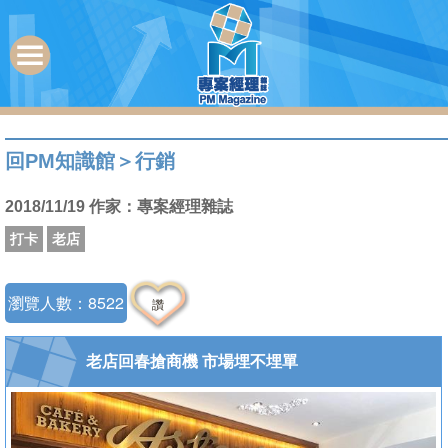
回PM知識館
＞
行銷
2018/11/19 作家：專案經理雜誌
打卡
老店
瀏覽人數：8522
讚
老店回春搶商機 市場埋不埋單