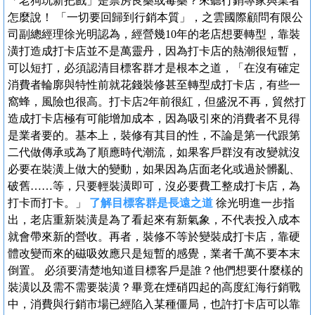
「老狗玩新把戲」是票房良藥或毒藥？來聽行銷專家與業者
怎麼說！ 「一切要回歸到行銷本質」，之雲國際顧問有限公
司副總經理徐光明認為，經營幾10年的老店想要轉型，靠裝
潢打造成打卡店並不是萬靈丹，因為打卡店的熱潮很短暫，
可以短打，必須認清目標客群才是根本之道，「在沒有確定
消費者輪廓與特性前就花錢裝修甚至轉型成打卡店，有些一
窩蜂，風險也很高。打卡店2年前很紅，但盛況不再，貿然打
造成打卡店極有可能增加成本，因為吸引來的消費者不見得
是業者要的。基本上，裝修有其目的性，不論是第一代跟第
二代做傳承或為了順應時代潮流，如果客戶群沒有改變就沒
必要在裝潢上做大的變動，如果因為店面老化或過於髒亂、
破舊……等，只要輕裝潢即可，沒必要費工整成打卡店，為
打卡而打卡。」
了解目標客群是長遠之道
徐光明進一步指
出，老店重新裝潢是為了看起來有新氣象，不代表投入成本
就會帶來新的營收。再者，裝修不等於變裝成打卡店，靠硬
體改變而來的磁吸效應只是短暫的感覺，業者千萬不要本末
倒置。 必須要清楚地知道目標客戶是誰？他們想要什麼樣的
裝潢以及需不需要裝潢？畢竟在煙硝四起的高度紅海行銷戰
中，消費與行銷市場已經陷入某種僵局，也許打卡店可以靠