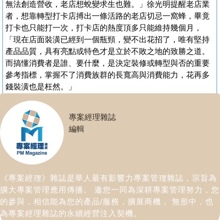
無法創造營收，老店想蛻變求生也難。」徐光明提醒老店業
者，想靠轉型打卡店搏出一條活路的老店切忌一窩蜂，畢竟
打卡也只能打一次，打卡店的熱度頂多只能維持幾個月，
「現在店面裝潢已經到一個瓶頸，變不出花招了，唯有堅持
產品品質，具有亮點或特色才是立於不敗之地的致勝之道。
而搞懂消費者是誰、要什麼，是決定裝修或轉型與否的重要
參考指標，掌握不了消費族群的長寬高與消費能力，花再多
錢裝潢也是枉然。」
專案經理雜誌
編輯
《專案經理》雜誌是華人最有影響力專案管理雜誌，宗旨為
擴大專案管理應用傳播。 邀您一同為深耕專案管理努力，您
的參與，相信能為您的產品/服務，擴展商機， 無形中，也
為專案經理雜誌的永續經營注入契機。