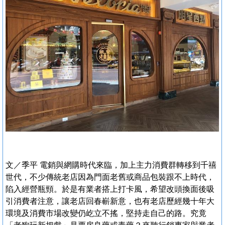
文／季平 電銷與網購時代來臨，加上主力消費群轉移到千禧
世代，不少傳統老店因為門面老舊或商品包裝跟不上時代，
陷入經營瓶頸。於是有業者搭上打卡風，希望改頭換面後吸
引消費者注意，讓老店回春嶄新意，也有老店歷經幾十年大
環境及消費市場改變仍屹立不搖，堅持走自己的路。究竟