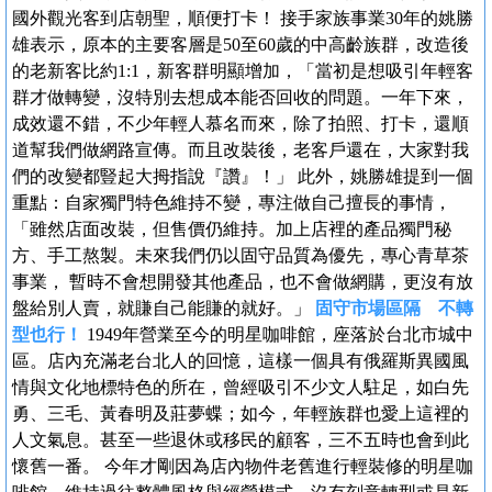
國外觀光客到店朝聖，順便打卡！ 接手家族事業30年的姚勝
雄表示，原本的主要客層是50至60歲的中高齡族群，改造後
的老新客比約1:1，新客群明顯增加，「當初是想吸引年輕客
群才做轉變，沒特別去想成本能否回收的問題。一年下來，
成效還不錯，不少年輕人慕名而來，除了拍照、打卡，還順
道幫我們做網路宣傳。而且改裝後，老客戶還在，大家對我
們的改變都豎起大拇指說『讚』！」 此外，姚勝雄提到一個
重點：自家獨門特色維持不變，專注做自己擅長的事情，
「雖然店面改裝，但售價仍維持。加上店裡的產品獨門秘
方、手工熬製。未來我們仍以固守品質為優先，專心青草茶
事業， 暫時不會想開發其他產品，也不會做網購，更沒有放
盤給別人賣，就賺自己能賺的就好。」
固守市場區隔 不轉
型也行！
1949年營業至今的明星咖啡館，座落於台北市城中
區。店內充滿老台北人的回憶，這樣一個具有俄羅斯異國風
情與文化地標特色的所在，曾經吸引不少文人駐足，如白先
勇、三毛、黃春明及莊夢蝶；如今，年輕族群也愛上這裡的
人文氣息。甚至一些退休或移民的顧客，三不五時也會到此
懷舊一番。 今年才剛因為店內物件老舊進行輕裝修的明星咖