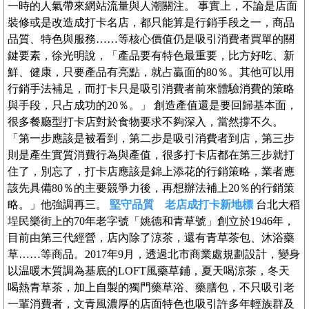
一時的人氣帶來網站流量與人潮關注。 事實上，不論是店面
裝修或是改造成打卡名店，都只能算是行銷手段之一，商品
品質、特色與服務……等核心價值仍是吸引消費者買單的關
鍵要素，徐光明說，「產品要有特色最重要，比方好吃、新
鮮、健康，只要產品有亮點，就占贏面的80％。其他可以用
行銷手法補足，而打卡只是吸引消費者前來體驗消費的策略
與手段，只占成功的20％。」 創造產值還是要回歸基本面，
很多餐廳型打卡店對於食物要求不夠深入，當然撐不久。
「第一步應該是被看到，第二步是吸引消費者到店，第三步
則是產生實質消費行為與產值，很多打卡店都在第三步就打
住了，別忘了，打卡店應該是錦上添花的行銷策略，業者應
該先具備80％的主要競爭力後，再想辦法補上20％的行銷策
略。」他強調再三。
堅守品質 老店成打卡新地標
台北大稻
埕民樂街上的70年老字號「姚德和青草號」創立於1946年，
目前由第三代經營，店內除了涼茶，還有青草茶包、沐浴藥
草……等商品。2017年9月，透過北市商業處規劃設計，變身
以温暖木質調為基底的LOFT風藥草鋪，夏天喝涼茶，冬天
喝熱青草茶，加上自製的獨門藥草浴、藥膳包，不只吸引老
一輩消費者，文青風濃厚的店面特色也吸引許多年輕族群及