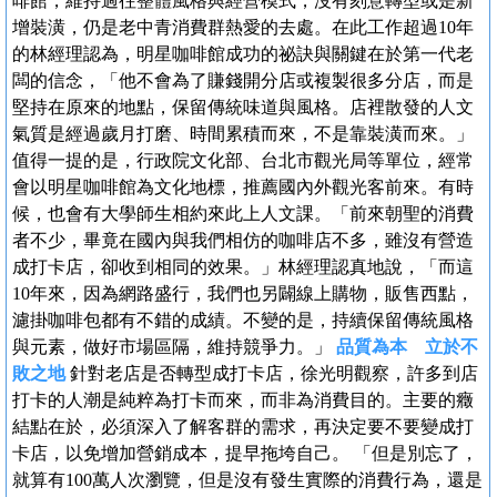
啡館，維持過往整體風格與經營模式，沒有刻意轉型或是新
增裝潢，仍是老中青消費群熱愛的去處。在此工作超過10年
的林經理認為，明星咖啡館成功的祕訣與關鍵在於第一代老
闆的信念，「他不會為了賺錢開分店或複製很多分店，而是
堅持在原來的地點，保留傳統味道與風格。店裡散發的人文
氣質是經過歲月打磨、時間累積而來，不是靠裝潢而來。」
值得一提的是，行政院文化部、台北市觀光局等單位，經常
會以明星咖啡館為文化地標，推薦國內外觀光客前來。有時
候，也會有大學師生相約來此上人文課。「前來朝聖的消費
者不少，畢竟在國內與我們相仿的咖啡店不多，雖沒有營造
成打卡店，卻收到相同的效果。」林經理認真地說，「而這
10年來，因為網路盛行，我們也另闢線上購物，販售西點，
濾掛咖啡包都有不錯的成績。不變的是，持續保留傳統風格
與元素，做好市場區隔，維持競爭力。」
品質為本 立於不
敗之地
針對老店是否轉型成打卡店，徐光明觀察，許多到店
打卡的人潮是純粹為打卡而來，而非為消費目的。主要的癥
結點在於，必須深入了解客群的需求，再決定要不要變成打
卡店，以免增加營銷成本，提早拖垮自己。 「但是別忘了，
就算有100萬人次瀏覽，但是沒有發生實際的消費行為，還是