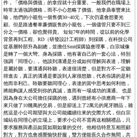
件，「價格與價值」的拿捏就十分重要。一般我們在職場上
時常太過強調價格，而不小心忽略了價值。他拿鼎泰豐來比
喻，他們的小籠包一個售價30~40元，下次仍還會想要光
顧。但是路邊餐車廉價販售的小籠包，一個儘管只要不到三
分之一價格，卻也覺得貴。 短短7年的時間，從以前的化學
背景再到工程、RD（研發設計工程師）到採購，在科技公司
從基層幹部升為副總，並擔任Smit採購協會理事，白宗城像
是轉了一個大彎。身為採購，他有著自己的一套心法，特別
強調「同理心」。他談到溝通是分成如何理解與表達，理解
是屬於聽，要溝通與聆聽，表達很清楚，但是對方不一定聽
得進去，真正的溝通是要說到人家很想聽，代表你講的是利
他而非利己。聆聽要聽同理心，表達的當中思考如何利他，
將能夠讓人感受到你的真誠，進而有一場成功的溝通。 也是
因為身在大公司擔任採購的他，遇到曾經有小供應商一年下
來只做了10幾萬的交易，但是卻送上了2萬元的尾牙贈品，雖
然這是小公司期望與大公司能繼續往來的交際方式，但白宗
城站在同理心的立場上，要求小公司不需再送相關禮品，只
要求服務與產品如質如期如量的交付。他相信特意互相照顧
對方，對方也會感覺愉快舒服，雙方便能長久合作無間，共