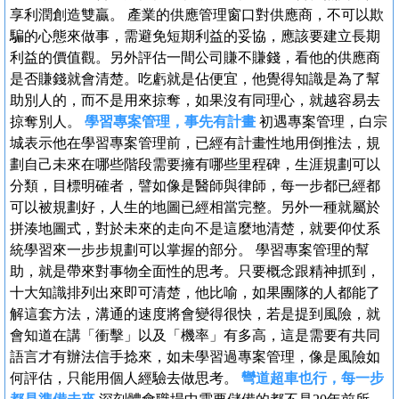
享利潤創造雙贏。 產業的供應管理窗口對供應商，不可以欺
騙的心態來做事，需避免短期利益的妥協，應該要建立長期
利益的價值觀。另外評估一間公司賺不賺錢，看他的供應商
是否賺錢就會清楚。吃虧就是佔便宜，他覺得知識是為了幫
助別人的，而不是用來掠奪，如果沒有同理心，就越容易去
掠奪別人。
學習專案管理，事先有計畫
初遇專案管理，白宗
城表示他在學習專案管理前，已經有計畫性地用倒推法，規
劃自己未來在哪些階段需要擁有哪些里程碑，生涯規劃可以
分類，目標明確者，譬如像是醫師與律師，每一步都已經都
可以被規劃好，人生的地圖已經相當完整。另外一種就屬於
拼湊地圖式，對於未來的走向不是這麼地清楚，就要仰仗系
統學習來一步步規劃可以掌握的部分。 學習專案管理的幫
助，就是帶來對事物全面性的思考。只要概念跟精神抓到，
十大知識排列出來即可清楚，他比喻，如果團隊的人都能了
解這套方法，溝通的速度將會變得很快，若是提到風險，就
會知道在講「衝擊」以及「機率」有多高，這是需要有共同
語言才有辦法信手捻來，如未學習過專案管理，像是風險如
何評估，只能用個人經驗去做思考。
彎道超車也行，每一步