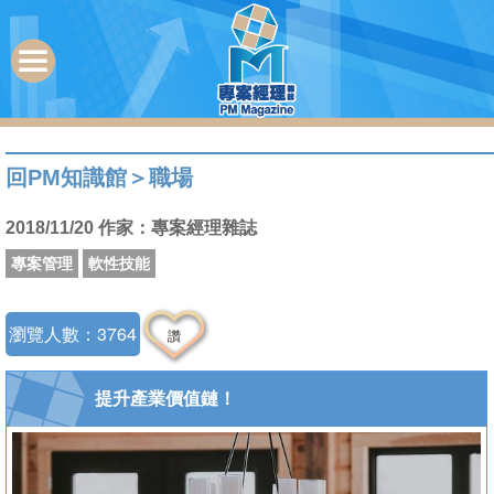
回PM知識館
＞
職場
2018/11/20 作家：專案經理雜誌
專案管理
軟性技能
瀏覽人數：3764
讚
提升產業價值鏈！