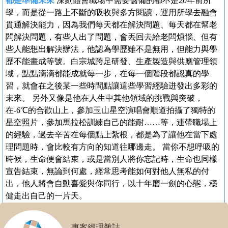
都是準備未來
深刻體會職場中需要儲備的都不是20年前所
學，而是從一路上不斷的吸收與多方閱讀，運用所學去融會
貫通解決能力，因為我們每天都在解決問題、每天都在幫老
闆解決問題，有些人出了問題，會丟回去給老闆煩惱、但有
些人能想出解決辦法，他認為學歷雖不是無用，但能力與學
歷不能畫成等號。白宗城跨足研發、生產製造與供應管理領
域，點點滴滴都能成就每一步，在每一個階段都認真的學
習，就會在之後某一些時間點讓這些學習經驗迸發出多彩的
未來。 另外又像是他在人生中其他領域的挑戰與突破，
在-6℃的合歡山上，參加玉山星空演唱會順道拍攝了獨特的
星空照片，參加馬拉松訓練自己的能耐……等，連帶職場上
的經驗，過去辛苦在每個點上紮根，都是為了讓他在當下處
理問題時，會比較有方向的知道往哪邊走。 當你不想呼吸的
時候，生命便會結束，或是當別人將你忘記時，生命也同樣
宣告結束，無論到何處，經常思考能如何對他人無私的付
出，他人將會自動喜愛與你同行，以十年磨一劍的心態，穩
健走出自己的一片天。
專案經理雜誌