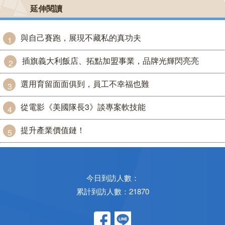
延伸閱讀
與自己賽跑，展現不藏私的真功夫
1
插旗義大利飯店、拓點加盟事業，品牌光輝閃亮亮
2
選用育留面面俱到，員工不幸福也難
3
從電影《美國隊長3》談專案軟技能
4
提升產業價值鏈！
5
今日到訪人數：
累計到訪人數：21870