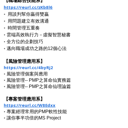
【職場綜合技能系】
https://reurl.cc/zKb8l6
• 
用談判幫你贏得雙贏
• 
用問題建立有效溝通
• 
時間管理五重奏
•
雲端高效執行力－虛擬智慧秘書
•
全方位的企劃技巧
•
邁向職場成功之路的12個心法
【風險管理應用系】
https://reurl.cc/4byRj2
•
風險管理個案與應用
•
風險管理-- PMP之算命仙實務篇
•
風險管理-- PMP之算命仙理論篇
【專案管理應用系】
https://reurl.cc/W8Edxx
•
專案經理常用的PMP軟性技能
•
讓你事半功倍的MS Project