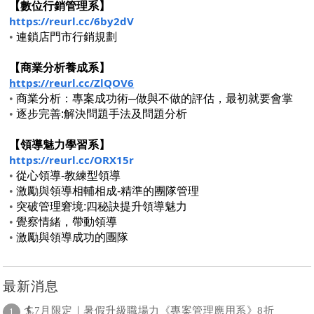
【數位行銷管理系】
https://reurl.cc/6by2dV
•
連鎖店門市行銷規劃
【商業分析養成系】
https://reurl.cc/ZlQOV6
•
商業分析：專案成功術─做與不做的評估，最初就要會掌
•
逐步完善:解決問題手法及問題分析
【領導魅力學習系】
https://reurl.cc/ORX15r
•
從心領導-教練型領導
•
激勵與領導相輔相成-精準的團隊管理
•
突破管理窘境:四秘訣提升領導魅力
•
覺察情緒，帶動領導
•
激勵與領導成功的團隊
最新消息
🏄7月限定｜暑假升級職場力《專案管理應用系》8折
1