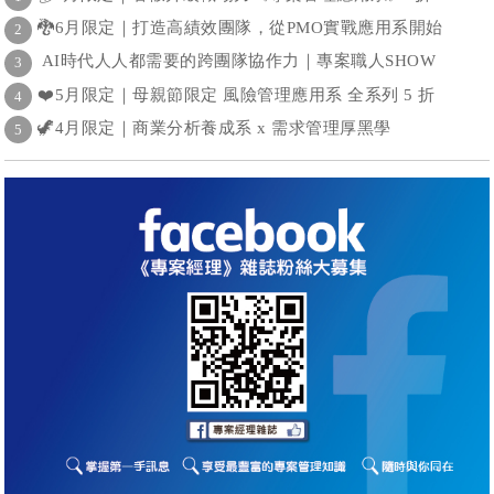
🐉6月限定｜打造高績效團隊，從PMO實戰應用系開始
2
AI時代人人都需要的跨團隊協作力｜專案職人SHOW
3
❤️5月限定｜母親節限定 風險管理應用系 全系列 5 折
4
🦖4月限定｜商業分析養成系 x 需求管理厚黑學
5