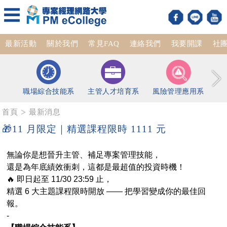
最新活動
關於我們
常見FAQ
連絡我們
我要開課
社
職場綜合技能系
主管人才培育系
風險管理應用系
首頁
最新消息
🎁11 月限定｜精選課程限時 1111 元
無論你是想晉升主管、補足專案管理技能，
還是為年底績效衝刺，這都是最超值的投資時機！
🔥 即日起至 11/30 23:59 止，
精選 6 大主題課程限時開放 —— 把學習變成你的最佳回
報。
-