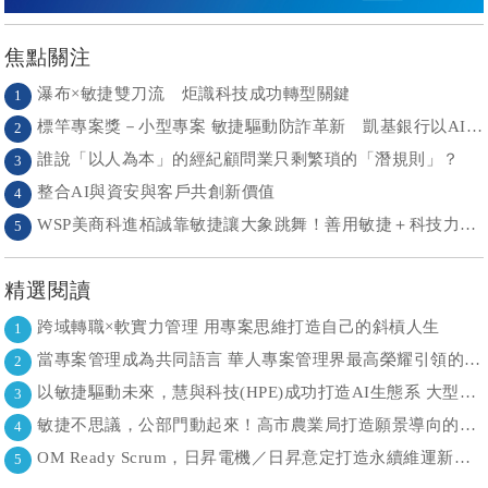
焦點關注
瀑布×敏捷雙刀流 炬識科技成功轉型關鍵
1
標竿專案獎－小型專案 敏捷驅動防詐革新 凱基銀行以AI打造金融防護網
2
誰說「以人為本」的經紀顧問業只剩繁瑣的「潛規則」？
3
整合AI與資安與客戶共創新價值
4
WSP美商科進栢誠靠敏捷讓大象跳舞！善用敏捷＋科技力， 大型工程也能快速迭代
5
精選閱讀
跨域轉職×軟實力管理 用專案思維打造自己的斜槓人生
1
當專案管理成為共同語言 華人專案管理界最高榮耀引領的變革時代
2
以敏捷驅動未來，慧與科技(HPE)成功打造AI生態系 大型敏捷(LeSS)海納百川，讓複雜變簡單
3
敏捷不思議，公部門動起來！高市農業局打造願景導向的社區敏捷自組織
4
OM Ready Scrum，日昇電機／日昇意定打造永續維運新典範
5