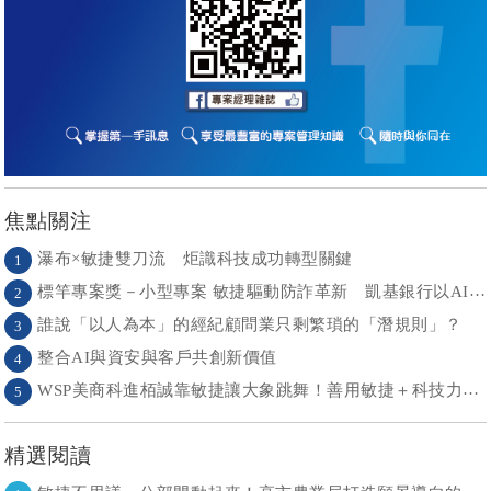
焦點關注
瀑布×敏捷雙刀流 炬識科技成功轉型關鍵
1
標竿專案獎－小型專案 敏捷驅動防詐革新 凱基銀行以AI打造金融防護網
2
誰說「以人為本」的經紀顧問業只剩繁瑣的「潛規則」？
3
整合AI與資安與客戶共創新價值
4
WSP美商科進栢誠靠敏捷讓大象跳舞！善用敏捷＋科技力， 大型工程也能快速迭代
5
精選閱讀