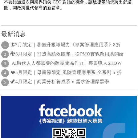
不要錯過這次與業界頂尖 CEO 對話的機會，讓敏捷帶領您跨出舒適
圈，開啟跨世代領導的新篇章。
最新消息
🏄7月限定｜暑假升級職場力《專案管理應用系》8折
1
🐉6月限定｜打造高績效團隊，從PMO實戰應用系開始
2
AI時代人人都需要的跨團隊協作力｜專案職人SHOW
3
❤️5月限定｜母親節限定 風險管理應用系 全系列 5 折
4
🦖4月限定｜商業分析養成系 x 需求管理厚黑學
5