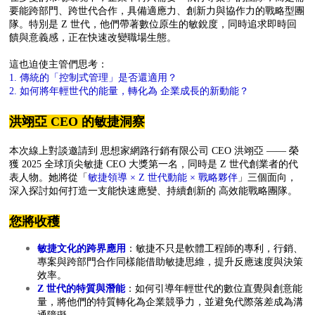
要能跨部門、跨世代合作，具備適應力、創新力與協作力的戰略型團
隊。
特別是 Z 世代，他們帶著數位原生的敏銳度，同時追求即時回
饋與意義感，正在快速改變職場生態。
這也迫使主管們思考：
1. 傳統的「控制式管理」是否還適用？
2. 如何將年輕世代的能量，轉化為 企業成長的新動能？
洪翊亞 CEO 的敏捷洞察
本次線上對談邀請到 思想家網路行銷有限公司 CEO 洪翊亞 —— 榮
獲 2025 全球頂尖敏捷 CEO 大獎第一名，同時是 Z 世代創業者的代
表人物。她
將從「
敏捷領導 × Z 世代動能 × 戰略夥伴
」三個面向，
深入探討如何打造一支能快速應變、持續創新的 高效能戰略團隊。
您將收穫
敏捷文化的跨界應用
：
敏捷不只是軟體工程師的專利，行銷、
專案與跨部門合作同樣能借助敏捷思維，提升反應速度與決策
效率。
Z 世代的特質與潛能
：
如何引導年輕世代的數位直覺與創意能
量，將他們的特質轉化為企業競爭力，並避免代際落差成為溝