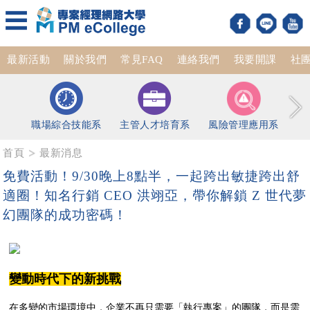
最新活動
關於我們
常見FAQ
連絡我們
我要開課
社
職場綜合技能系
主管人才培育系
風險管理應用系
首頁
最新消息
免費活動！9/30晚上8點半，一起跨出敏捷跨出舒
適圈！知名行銷 CEO 洪翊亞，帶你解鎖 Z 世代夢
幻團隊的成功密碼！
變動時代下的新挑戰
在多變的市場環境中，企業不再只需要「執行專案」的團隊，而是需