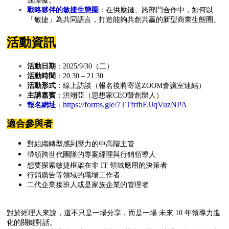
通障礙。
戰略夥伴的敏捷生態圈
：
在供應鏈、跨部門合作中，如何以
「敏捷」為共同語言，打造能夠共創共贏的新型商業生態圈。
活動資訊
活動日期
：2025/9/30（二）
活動時間
：20:30 – 21:30
活動形式
：線上訪談（報名後將寄送ZOOM會議室連結）
主講嘉賓
：洪翊亞（思想家CEO暨創辦人）
https://forms.gle/7TTfrfbFJJqVuzNPA
報名網址
：
適合參與者
對組織轉型感到壓力的中高階主管
帶領跨世代團隊的專案經理與行銷領導人
想要探索敏捷框架在非
IT
領域應用的決策者
行銷廣告等領域的職場工作者
二代企業接班人或是家族企業的管理者
對於經理人來說，這不只是一場分享，而是一場 未來 10 年領導力進
化的關鍵對話。