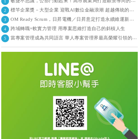
敏捷不思議，公部門動起來！高市農業局打造願景導向的社區敏捷自組織
1
標竿企業獎－大型企業 迎戰AI數位金融浪潮 超越傳統的組織再定義
2
OM Ready Scrum，日昇電機／日昇意定打造永續維運新典範
3
跨域轉職×軟實力管理 用專案思維打造自己的斜槓人生
4
當專案管理成為共同語言 華人專案管理界最高榮耀引領的變革時代
5