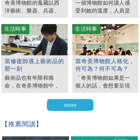
奇美博物館的蒐藏以西
一個博物館如何讓人感
洋藝術、樂器、兵器、
受到她的溫度，人員是
動物標本以及化石為主
最大的因素。奇美博物
要方向，此點源於創辦
館包含志工目前有上千
生活時事
生活時事
人許文龍原本的喜好與
人，如何讓人員的服務
起心，沒有行業之分。
品質能貫徹許文龍的幸
然而，深入館內，你會
福學，進而讓民眾願意
發現這股喜歡已經成為
一而再，再而三前來參
當修復師遇上藝術品的
當奇美博物館人格化，
跨越世紀的專案，它有
觀。當中拿捏的尺顯得
那一刻
何可為？何不可為？
脈絡、它有軌跡，它讓
重要，多一分則築高
藝術品也有年限和壽
「奇美博物館如果是一
人著迷而流連忘返，心
牆，少一分則沒原則，
命，在奇美博物館中，
個人的話，會想要呈現
裡亦跟著對之產生敬
在在是挑戰。"
修復師扮演極為重要的
什麼給大眾？」當我們
意。"
角色。從發現作品有異
將之人格化後，重新看
狀到決定用什麼方式進
待她的時，會很清楚地
行修復，再歸位提供大
知道，她不是走奢華路
【推薦閱讀】
眾觀賞，需要做出很多
線，也不是物質化的路
的判斷。一個藝術品就
線，而是交心和分享。