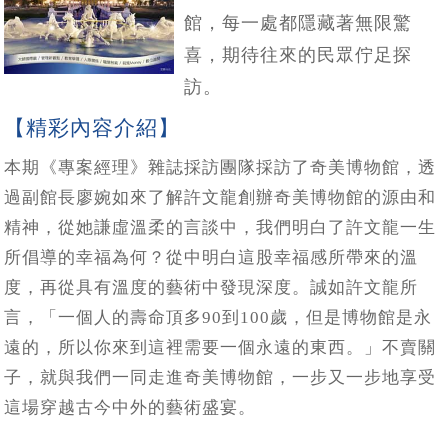
館，每一處都隱藏著無限驚
喜，期待往來的民眾佇足探
訪。
【精彩內容介紹】
本期《專案經理》雜誌採訪團隊採訪了奇美博物館，透
過副館長廖婉如來了解許文龍創辦奇美博物館的源由和
精神，從她謙虛溫柔的言談中，我們明白了許文龍一生
所倡導的幸福為何？從中明白這股幸福感所帶來的溫
度，再從具有溫度的藝術中發現深度。誠如許文龍所
言，「一個人的壽命頂多90到100歲，但是博物館是永
遠的，所以你來到這裡需要一個永遠的東西。」不賣關
子，就與我們一同走進奇美博物館，一步又一步地享受
這場穿越古今中外的藝術盛宴。