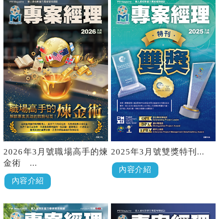
好似一個專案，修復師
一切如同許文龍的期
等同專案經理，必須肩
許，台灣的文化復興是
負專案的成敗，花費的
從台南開始；而台南的
心力和負擔的責任更是
文化復興，由奇美來起
不在話下。"
步。 "
2026年3月號職場高手的煉
2025年3月號雙獎特刊...
金術 ...
內容介紹
內容介紹