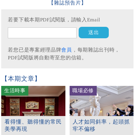
【雜誌預告片】
若要下載本期PDF試閱版，請輸入Email
若您已是專案經理品牌
會員
，每期雜誌出刊時，
PDF試閱版將自動寄至您的信箱。
【本期文章】
生活時事
職場必修
看得懂、聽得懂的常民
人才如同斜率，起頭抓
美學再現
牢不偏移