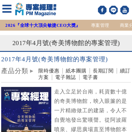
2026『全球十大頂尖敏捷CEO大獎』
專案管理
商業
2017年4月號(奇美博物館的專案管理)
2017年4月號(奇美博物館的專案管理)
產品分類
限時優惠
紙本團購
長期訂閱
續訂
方案
電子雜誌
電子書
走入立足於台南，耗資數十億
的奇美博物館，映入眼簾的是
一片精緻做工的建築，令人不
自覺地發出驚嘆聲。從阿波羅
噴泉、繆思廣場直至博物館本