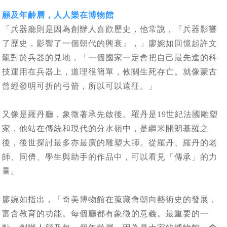
顧及年齡層，人人樂在博物館
「兵器廳則是因為創辦人喜歡歷史，他常說，『兵器影響
了歷史，影響了一個朝代的興衰』，」廖婉如回憶起許文
龍對於兵器的見地，「一個國家一定會把自己最先進的科
技運用在兵器上，道理很簡單，攸關生死存亡。就像蒙古
曾經發明可折的弓箭，所以可以遠征。」
又像是羅丹廳，象徵著承先啟後。羅丹是19世紀法國雕塑
家，他站在傳統和現代的分水嶺中，是繼米開朗基羅之
後，後世探討最多亦最廣的雕塑大師。從羅丹、羅丹的老
師、同儕、學生與助手的作品中，可以看見「傳承」的力
量。
廖婉如指出，「奇美博物館在蒐藏會朝向藝術史的發展，
富含教育的功能。每個廳都有象徵的意義。最重要的一