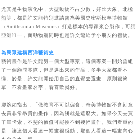
尤其是生物演化中，大型動物不占少數，好比大象、北極
熊等，都是許文龍特別邀請曾為美國史密斯松寧博物館
（Smithsonian Museums）打造標本的專家來台製作，可謂
亞洲唯一，而動物廳同時也是許文龍給予小朋友的禮物。
為民眾建構西洋藝術史
藝術畫作是許文龍另一個大型專案，這個專案一開始曾組
了一個顧問團隊，但是選出來的作品，多半大家都看不
懂。於是，許文龍開始用自己的直覺去選畫，原則很簡
單：不看畫家名字，看喜歡就好。
廖婉如指出，「做教育不可以偏食，奇美博物館不會刻意
去買非常昂貴的畫作，因為餅就是這麼大。如果今天去買
了畢卡索，不斐的價值可能換不到幾幅畫作。我們看重的
是，讓這個人看這一幅畫很感動，那個人看這一幅畫內心