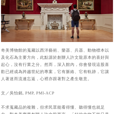
奇美博物館的蒐藏以西洋藝術、樂器、兵器、動物標本以
及化石為主要方向，此點源於創辦人許文龍原本的喜好與
起心，沒有行業之分。然而，深入館內，你會發現這股喜
歡已經成為跨越世紀的專案，它有脈絡、它有軌跡，它讓
人著迷而流連忘返，心裡亦跟著對之產生敬意。
文／吳怡銘, PMP, PMI-ACP
不求蒐藏品的複雜，但求民眾能看得懂、聽得懂也就足