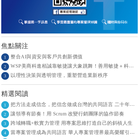
焦點關注
整合AI與資安與客戶共創新價值
1
WSP美商科進栢誠靠敏捷讓大象跳舞！善用敏捷＋科技力， 大型工程也能快速迭代
2
以理性決策與透明管理，重塑營造業新秩序
3
精選閱讀
把方法走成信念，把信念做成台灣的共同語言 二十年志業，陪伴台灣走過專案管理與敏捷轉型
1
讓領導有節奏！用 Scrum 改變行銷團隊的協作節奏
2
跨域轉職×軟實力管理 用專案思維打造自己的斜槓人生
3
當專案管理成為共同語言 華人專案管理界最高榮耀引領的變革時代
4