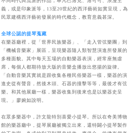
不同時代與流派的作品，舉凡巴洛克、洛可可、浪漫主
義，或是印象派等，13至20世紀的西洋藝術如實呈現，為
民眾建構西洋藝術發展的時代概念，教育意義甚深。
全球公認的提琴蒐藏
在樂器廳裡，從「世界民族樂器」、「走入管弦樂團」到
「機械音樂家」展區，呈現樂器隨人類智慧演進所發展的
多種面貌。其中每天五場的自動樂器表演，經常座無虛
席，每個人都期待放大版的音樂盒播放出悠揚的旋律。
「自動音樂其實就是跟收集各種民俗樂器一樣，樂器的演
進史從有聲音，然後木頭、石器的撞擊等等，最後才有弦
樂。和其他展廳一樣，樂器收集到後來也是以樂器史呈
現。」廖婉如說明。
在眾多樂器中，許文龍特別喜愛小提琴。所以在奇美博物
館的樂器廳中，提琴展廳被獨立出來，還特闢小提琴製作