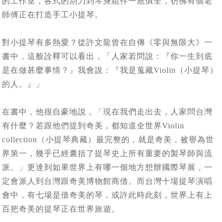
的工作室，各式的刮刀到琴身組件一應俱全，彷彿有個老
師傅正在打造手工小提琴。
對小提琴有多熱愛？從許文龍曾在自傳《零與無限大》一
書中，這般詮釋可以看出，「人家若問說：『你一生到底
是在做甚麼事情？』我會說：『我是蒐藏Violin（小提琴）
的人。』」
在書中，他很自豪地說，「現在我們走出去，人家問台灣
有什麼？若跟他們提到奇美，都知道全世界Violin
collection（小提琴典藏）最完整的，就是奇美，被譽為世
界第一，幾乎已經囊括了提琴史上所有重要的製琴師與流
派。」更達到如果世界上有哪一個地方想辦國際琴展，一
定會派人到台灣跟奇美博物館商借。而台灣十場提琴演唱
會中，有七場是借奇美的琴，或許此時此刻，世界上有上
百把奇美的提琴正在世界旅遊。