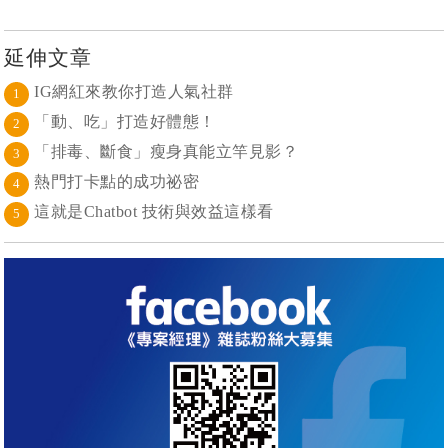
延伸文章
IG網紅來教你打造人氣社群
1
「動、吃」打造好體態！
2
「排毒、斷食」瘦身真能立竿見影？
3
熱門打卡點的成功祕密
4
這就是Chatbot 技術與效益這樣看
5