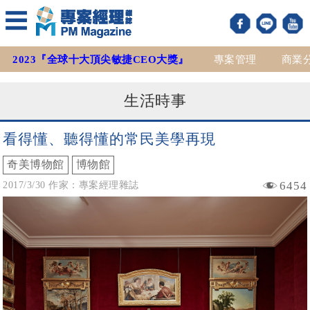
2023『全球十大頂尖敏捷CEO大獎』
專案管理
商業
生活時事
看得懂、聽得懂的常民美學再現
奇美博物館
博物館
6454
2017/3/30 作家：專案經理雜誌