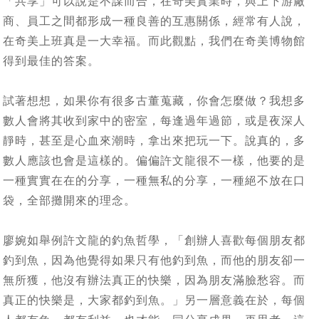
「共享」可以說是不謀而合，在奇美實業時，與上下游廠
商、員工之間都形成一種良善的互惠關係，經常有人說，
在奇美上班真是一大幸福。而此觀點，我們在奇美博物館
得到最佳的答案。
試著想想，如果你有很多古董蒐藏，你會怎麼做？我想多
數人會將其收到家中的密室，每逢過年過節，或是夜深人
靜時，甚至是心血來潮時，拿出來把玩一下。說真的，多
數人應該也會是這樣的。偏偏許文龍很不一樣，他要的是
一種實實在在的分享，一種無私的分享，一種絕不放在口
袋，全部攤開來的理念。
廖婉如舉例許文龍的釣魚哲學，「創辦人喜歡每個朋友都
釣到魚，因為他覺得如果只有他釣到魚，而他的朋友卻一
無所獲，他沒有辦法真正的快樂，因為朋友滿臉愁容。而
真正的快樂是，大家都釣到魚。」另一層意義在於，每個