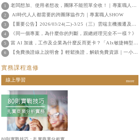
情來襲時，因92年的SARS應變
音樂策展人，此次現身說法，分
老闆想加、使用者想改，團隊不能照單全收！｜專案職人SHOW
1
經驗未有完整紀錄保留，醫院因
享音樂策展專案的精髓。
應疫情，需費時重新拆解任務、
AI時代人人都需要的跨團隊協作力｜專案職人SHOW
2
重新試錯，也導致更多資源浪
【重要公告】2026/03/24(二)-3/25（三）雲端主機搬遷及更新，系統暫停服務通知
3
費，使得醫院首長深感建置關鍵
知識平台之重要性及急迫性。
《同一個專案，為什麼你的判斷，跟總經理完全不一樣？》
4
在董事會及高醫校方支持下，體
系四家醫院同時進行建置及推動
當 AI 加速，工作及企業為什麼反而更卡？「AIx敏捷轉型線上論壇」2026年1月28日為您解答！
5
知識管理系統，將最重要的知識
【免費換證線上說明會 】輕鬆換證，解鎖免費資源｜一小時手把手帶你搞懂換證全流程
6
資產得以共享，以體系醫院共學
來減少經營成本、提升競爭力，
期望達到世代傳承、培育優秀人
實務課程進修
才及永續經營之目標。
線上學習
more
80則實戰技巧：扎實商業分析實