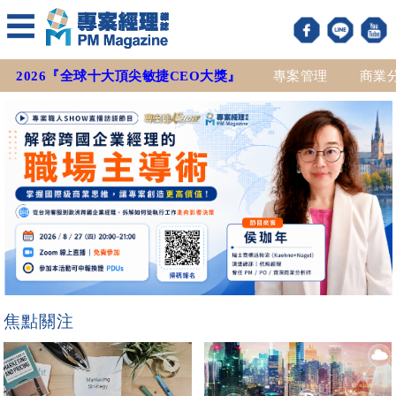
2026『全球十大頂尖敏捷CEO大獎』
專案管理
商業
焦點關注