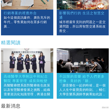
行銷專案的裡應外合
影響我們行的 生活之智慧交
如今這個資訊爆炸、廣告充斥的
通
年代，零售業如何在眾多行銷
城市裡最常見到的問題之一是交
廣...
通問題，所以用智慧交通系統改
善交...
精選閱讀
高雄醫學大學附設中和紀念
不設限的音樂 給予人們更多
醫院 專案管理 成長與蛻變
想像、美好的「聽」
高醫醫療體系面對醫療衛生政策
「跟音樂在一起的時候，是一個
以及智慧醫療發展之挑戰，組織
人人生中最寶貴的時刻。」輔仁
需要資訊化知識管理，將過去關
大學音樂系講師李婉菁如此說，
鍵知識傳承、佐以人才培育制
而她作為音樂人有義務，也有責
度，才能減少重蹈覆轍及加速創
任把這個時刻搞定。多次獲得國
最新消息
more
新。 有鑑於108年COVID-19疫
際音樂獎項，同時亦為國內知名