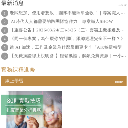
最新消息
more
受限於過去的作法和經驗，但是
在這個疫情過後發生劇烈波動的
老闆想加、使用者想改，團隊不能照單全收！｜專案職人SHOW
1
環境中，倘若急著找出解決方
案，或是思考不周而發生更多的
AI時代人人都需要的跨團隊協作力｜專案職人SHOW
2
風險。
【重要公告】2026/03/24(二)-3/25（三）雲端主機搬遷及更新，系統暫停服務通知
3
《同一個專案，為什麼你的判斷，跟總經理完全不一樣？》
4
當 AI 加速，工作及企業為什麼反而更卡？「AIx敏捷轉型線上論壇」2026年1月28日為您解答！
5
【免費換證線上說明會 】輕鬆換證，解鎖免費資源｜一小時手把手帶你搞懂換證全流程
6
實務課程進修
線上學習
more