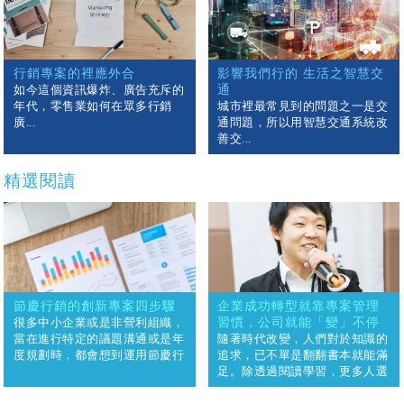
行銷專案的裡應外合
影響我們行的 生活之智慧交
如今這個資訊爆炸、廣告充斥的
通
年代，零售業如何在眾多行銷
城市裡最常見到的問題之一是交
廣...
通問題，所以用智慧交通系統改
善交...
精選閱讀
節慶行銷的創新專案四步驟
企業成功轉型就靠專案管理
很多中小企業或是非營利組織，
習慣，公司就能「變」不停
當在進行特定的議題溝通或是年
隨著時代改變，人們對於知識的
度規劃時，都會想到運用節慶行
追求，已不單是翻翻書本就能滿
銷，來做為專案的主要架構。但
足。除透過閱讀學習，更多人選
是當品牌在設計及規劃，節慶行
擇把握零碎時間，藉由數位課程
銷的方向與執行重點時，常常會
來完成自我學習的目標。