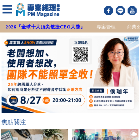
2026『全球十大頂尖敏捷CEO大獎』
專案管理
商業
焦點關注