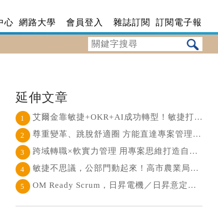
中心
網路大學
會員登入
雜誌訂閱
訂閱電子報
延伸文章
艾爾金靠敏捷+OKR+AI成功轉型！敏捷打通任督二脈， 避免文化與流程「卡卡」導致溝通無效
1
尊重變革、跳脫舒適圈 方能直達專案管理核心
2
跨域轉職×軟實力管理 用專案思維打造自己的斜槓人生
3
敏捷不思議，公部門動起來！高市農業局打造願景導向的社區敏捷自組織
4
OM Ready Scrum，日昇電機／日昇意定打造永續維運新典範
5