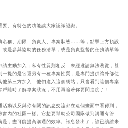
重要、有特色的功能讓大家認識認識。
務名稱、期限、負責人、專案狀態……等，點擊上方預設
，或是參與協助的任務清單，或是負責監督的任務清單等
申請主動加入；私有性質則相反，未經邀請無法瀏覽，甚
別一提的是它還另有一種專案性質，是專門提供讓外部使
其他第三方加入，他們進入這個網站，只會看到這個專案
客戶隨時了解專案狀況，不用再追著你要問進度了！
通活動以及與你有關的訊息交流都在這個畫面中看得到，
臉書內的社團一樣。它想要幫助公司團隊做到溝通有管
義是，盡可能提高溝通的效率。訊息發出了，誰已讀誰未