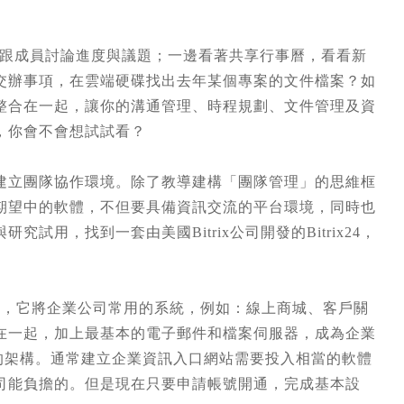
E跟成員討論進度與議題；一邊看著共享行事曆，看看新
交辦事項，在雲端硬碟找出去年某個專案的文件檔案？如
整合在一起，讓你的溝通管理、時程規劃、文件管理及資
，你會不會想試試看？
建立團隊協作環境。除了教導建構「團隊管理」的思維框
期望中的軟體，不但要具備資訊交流的平台環境，同時也
用，找到一套由美國Bitrix公司開發的Bitrix24，
端服務，它將企業公司常用的系統，例如：線上商城、客戶關
在一起，加上最基本的電子郵件和檔案伺服器，成為企業
al，簡稱EIP)的架構。通常建立企業資訊入口網站需要投入相當的軟體
司能負擔的。但是現在只要申請帳號開通，完成基本設