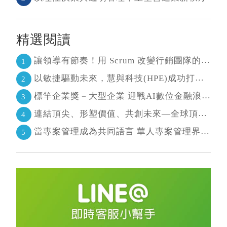
精選閱讀
讓領導有節奏！用 Scrum 改變行銷團隊的協作節奏
1
以敏捷驅動未來，慧與科技(HPE)成功打造AI生態系 大型敏捷(LeSS)海納百川，讓複雜變簡單
2
標竿企業獎－大型企業 迎戰AI數位金融浪潮 超越傳統的組織再定義
3
連結頂尖、形塑價值、共創未來—全球頂尖敏捷CEO聯誼會成立
4
當專案管理成為共同語言 華人專案管理界最高榮耀引領的變革時代
5