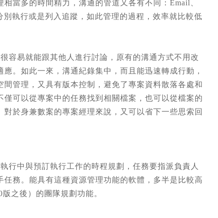
相當多的時間精力，溝通的管道又各有不同：Email、
起，再分別執行或是列入追蹤，如此管理的過程，效率就比較低
讓成員很容易就能跟其他人進行討論，原有的溝通方式不用改
適應。如此一來，溝通紀錄集中，而且能迅速轉成行動，
空間管理，又具有版本控制，避免了專案資料散落各處和
不僅可以從專案中的任務找到相關檔案，也可以從檔案的
。對於身兼數案的專案經理來說，又可以省下一些思索回
員各自執行中與預訂執行工作的時程規劃，任務要指派負責人
手任務。能具有這種資源管理功能的軟體，多半是比較高
（2010版之後）的團隊規劃功能。