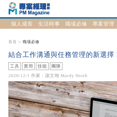
個人成長
生活時事
職場必修
專案管理
首頁
職場必修
結合工作溝通與任務管理的新選擇 Bi
工具
實用
技能
團隊
2020/12/1 作家：謝文翊 Mardy Hsieh