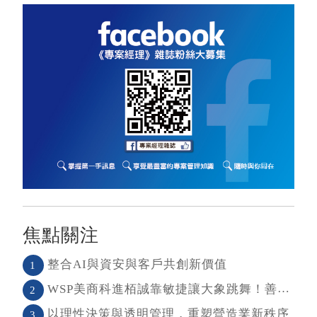
焦點關注
整合AI與資安與客戶共創新價值
1
WSP美商科進栢誠靠敏捷讓大象跳舞！善用敏捷＋科技力， 大型工程也能快速迭代
2
以理性決策與透明管理，重塑營造業新秩序
3