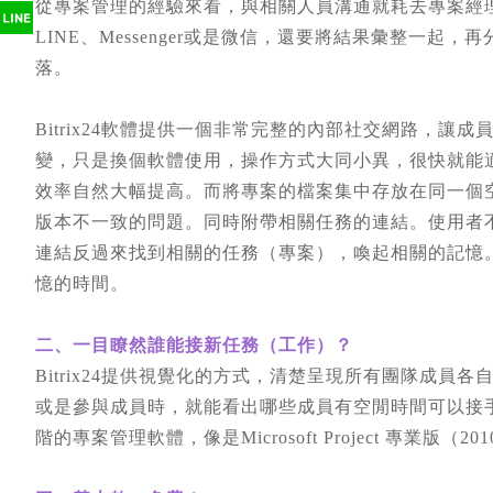
從專案管理的經驗來看，與相關人員溝通就耗去專案經理
LINE、Messenger或是微信，還要將結果彙整一
落。
Bitrix24軟體提供一個非常完整的內部社交網路，
變，只是換個軟體使用，操作方式大同小異，很快就能
效率自然大幅提高。而將專案的檔案集中存放在同一個
版本不一致的問題。同時附帶相關任務的連結。使用者
連結反過來找到相關的任務（專案），喚起相關的記憶
憶的時間。
二、一目瞭然誰能接新任務（工作）？
Bitrix24提供視覺化的方式，清楚呈現所有團隊成
或是參與成員時，就能看出哪些成員有空閒時間可以接
階的專案管理軟體，像是Microsoft Project 專業版