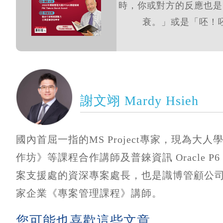
時，你或對方的反應也是
衰。」或是「呸！呸
謝文翊 Mardy Hsieh
國內首屈一指的MS Project專家，現為
作坊》等課程合作講師及普錸資訊 Oracle P6 
案支援處的資深專案處長，也是識博管顧公司
家企業《專案管理課程》講師。
您可能也喜歡這些文章