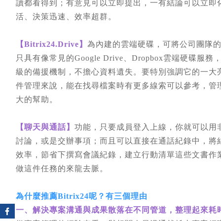
讀都看得到；有意見可以立即提出，一有結論可以立即
活、決策迅速、效率超群。
【Bitrix24.Drive】
為內建的雲端硬碟，可將公司團隊
只具有像常見的Google Drive、Dropbox雲端
級的備援機制，不擔心資料遺失。要特別強調它的一大
件管理來說，能在找尋檔案時有更多線索可以參考，管
大的幫助。
【聊天與通話】
功能，只要成員登入上線，你就可以用
討論，或是交辦事項；而且可以直接在通話紀錄中，將
效率，節省下撰寫會議紀錄，建立行動清單這些文書作
做這件任務的來龍去脈。
為什麼推薦Bitrix24呢？有三個理由
一、解決專案溝通與成果散落在不同管道，整理起來耗