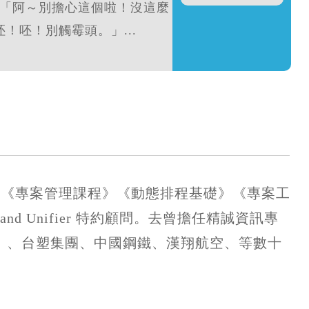
「阿～別擔心這個啦！沒這麼
！呸！別觸霉頭。」...
大人學《專案管理課程》《動態排程基礎》《專案工
and Unifier 特約顧問。去曾擔任精誠資訊專
 、台塑集團、中國鋼鐵、漢翔航空、等數十