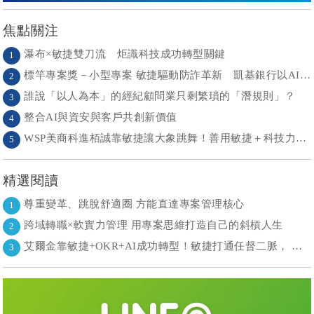
焦點關注
瀑布×敏捷雙刀流 炬識科技成功轉型關鍵
1
標竿專案獎－小型專案 敏捷驅動防詐革新 凱基銀行以AI打造金融防護網
2
誰說「以人為本」的經紀顧問業只剩繁瑣的「潛規則」？
3
整合AI與資安與客戶共創新價值
4
WSP美商科進栢誠靠敏捷讓大象跳舞！善用敏捷＋科技力， 大型工程也能快速迭代
5
精選閱讀
尊重變革、跳脫舒適圈 方能直達專案管理核心
1
跨域轉職×軟實力管理 用專案思維打造自己的斜槓人生
2
艾爾金靠敏捷+OKR+AI成功轉型！敏捷打通任督二脈， 避免文化與流程「卡卡」導致溝通無效
3