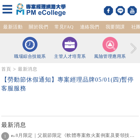
最新活動
關於我們
常見FAQ
連絡我們
我要開課
社
職場綜合技能系
主管人才培育系
風險管理應用系
首頁
最新消息
【勞動節休假通知】專案經理品牌05/01(四)暫停
客服服務
最新消息
👞8月限定｜父親節限定《軟體專案救火案例案及要領技巧分享 》課程88折
1