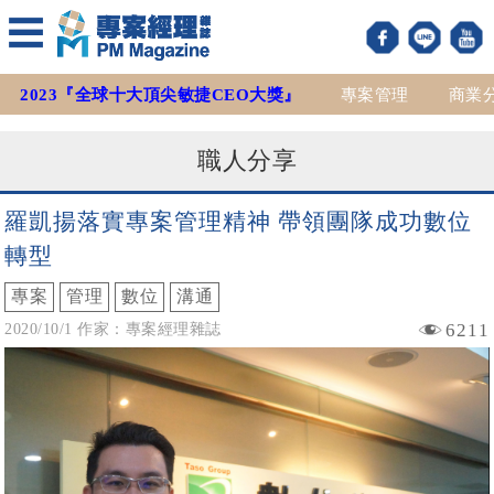
2023『全球十大頂尖敏捷CEO大獎』
專案管理
商業
職人分享
羅凱揚落實專案管理精神 帶領團隊成功數位
轉型
專案
管理
數位
溝通
6211
2020/10/1 作家：專案經理雜誌