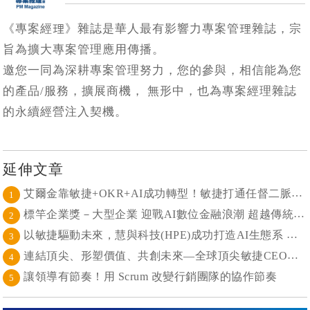
《專案經理》雜誌是華人最有影響力專案管理雜誌，宗
旨為擴大專案管理應用傳播。
邀您一同為深耕專案管理努力，您的參與，相信能為您
的產品/服務，擴展商機， 無形中，也為專案經理雜誌
的永續經營注入契機。
延伸文章
艾爾金靠敏捷+OKR+AI成功轉型！敏捷打通任督二脈， 避免文化與流程「卡卡」導致溝通無效
1
標竿企業獎－大型企業 迎戰AI數位金融浪潮 超越傳統的組織再定義
2
以敏捷驅動未來，慧與科技(HPE)成功打造AI生態系 大型敏捷(LeSS)海納百川，讓複雜變簡單
3
連結頂尖、形塑價值、共創未來—全球頂尖敏捷CEO聯誼會成立
4
讓領導有節奏！用 Scrum 改變行銷團隊的協作節奏
5