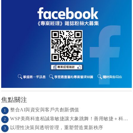
焦點關注
整合AI與資安與客戶共創新價值
1
WSP美商科進栢誠靠敏捷讓大象跳舞！善用敏捷＋科技力， 大型工程也能快速迭代
2
以理性決策與透明管理，重塑營造業新秩序
3