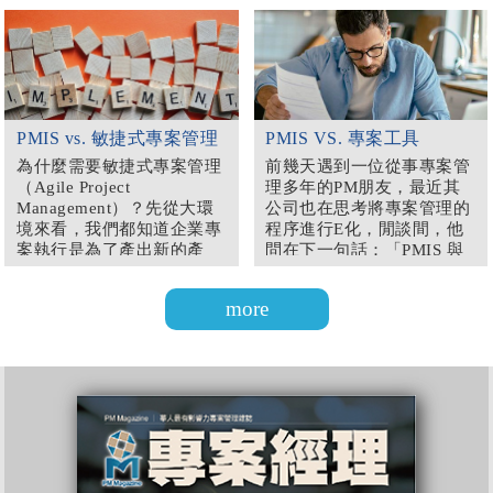
PMIS vs. 敏捷式專案管理
PMIS VS. 專案工具
為什麼需要敏捷式專案管理
前幾天遇到一位從事專案管
（Agile Project
理多年的PM朋友，最近其
Management）？先從大環
公司也在思考將專案管理的
境來看，我們都知道企業專
程序進行E化，閒談間，他
案執行是為了產出新的產
問在下一句話：「PMIS 與
品、新的服務或是特定的結
MS Project（單機版）有什
果來獲取利潤。網路的發達
麼不同？」在回答問題前，
讓資訊取得越來越容易，對
讓筆者先對主題「專案工
於企業而言，不論是新的產
具」下個定義，個人認為專
品或是新的服務，都面臨到
案工具在於輔助專案負責人
競爭對手快速的趕上或是取
進行WBS規劃、排程、資源
代。從這一兩年智慧型手機
分配以及後續能夠進行資料
的變革與市場的發展便可驗
更新的工具。
證，具有歷史品牌的手機在
新型智慧型手機的市場逐漸
被淘汰或是被迫轉型，新崛