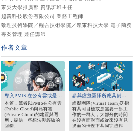
東吳大學推廣部 資訊班班主任
超義科技股份有限公司 業務工程師
致理技術學院／醒吾技術學院／嶺東科技大學 電子商務
專案管理 兼任講師
作者文章
導入PMIS 在公有雲或是私有雲？
參與虛擬團隊所應具備的DNA
本篇，筆者以PMIS在公有雲
虛擬團隊(Virtual Team)泛指
(Public Cloud)與私有雲
有共同目標或是需要一起工
(Private Cloud)的建置與選
作的一群人，大部分的時間
用，提供一些想法與經驗的
在沒有面對面或從來沒有見
回饋。
過面的情況下共同完成作
業。