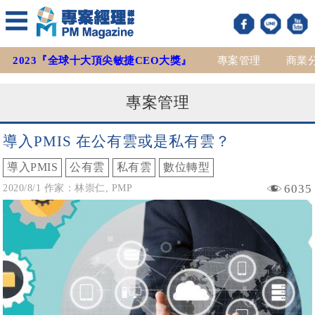
2023『全球十大頂尖敏捷CEO大獎』
專案管理
商業
專案管理
導入PMIS 在公有雲或是私有雲？
導入PMIS
公有雲
私有雲
數位轉型
6035
2020/8/1 作家：林崇仁, PMP