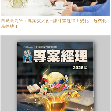
風險最高竿：專案救火術─讓計畫趕得上變化，危機化
為轉機！