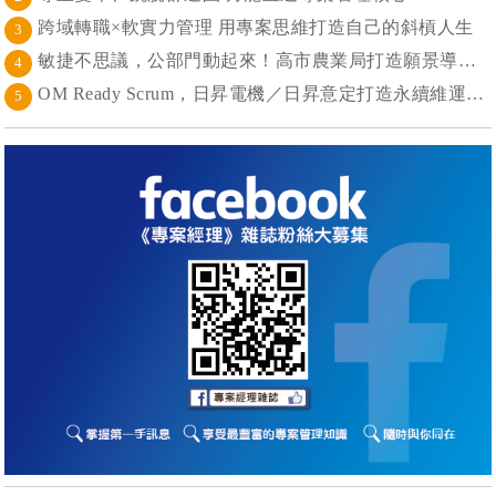
跨域轉職×軟實力管理 用專案思維打造自己的斜槓人生
3
敏捷不思議，公部門動起來！高市農業局打造願景導向的社區敏捷自組織
4
OM Ready Scrum，日昇電機／日昇意定打造永續維運新典範
5