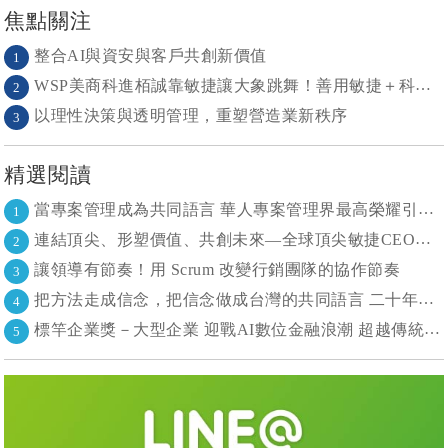
焦點關注
整合AI與資安與客戶共創新價值
1
WSP美商科進栢誠靠敏捷讓大象跳舞！善用敏捷＋科技力， 大型工程也能快速迭代
2
以理性決策與透明管理，重塑營造業新秩序
3
精選閱讀
當專案管理成為共同語言 華人專案管理界最高榮耀引領的變革時代
1
連結頂尖、形塑價值、共創未來—全球頂尖敏捷CEO聯誼會成立
2
讓領導有節奏！用 Scrum 改變行銷團隊的協作節奏
3
把方法走成信念，把信念做成台灣的共同語言 二十年志業，陪伴台灣走過專案管理與敏捷轉型
4
標竿企業獎－大型企業 迎戰AI數位金融浪潮 超越傳統的組織再定義
5