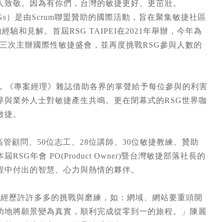
人致敬。因為有你們，台灣的敏捷更好、更茁壯。
，簡稱RSGs）是由Scrum聯盟贊助的國際活動，旨在聚集敏捷社區
驗和見解。首屆RSG TAIPEI在2021年舉辦，今年為
, TAT)第三次主辦國際性敏捷盛會，並再度挑戰RSG參與人數的
走入尾聲，《專案經理》雜誌借助各界的掌聲給予每位參與的利害
界與業外人士對敏捷產生共鳴。更在閉幕式的RSG世界咖
敏捷。
2位高管顧問、50位志工、28位講師、30位敏捷教練、贊助
年會 PO(Product Owner)暨台灣敏捷部落社長的
程中付出的智慧、心力與熱情的夥伴。
，一路上經歷許許多多的挑戰與磨練，如：網域、網站要重頭開
成功地將願景變為真實，順利完成從零到一的旅程。」陳麗