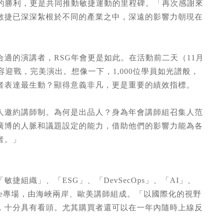
身的勝利，更是共同推動敏捷運動的里程碑。「再次感謝來
敏捷已深深紮根於不同的產業之中，深遠的影響力朝現在
」
適的演講者，RSG年會更是如此。在活動前二天（11月
容迎戰，完美演出。想像一下，1,000位學員如光譜般，
者表達最生動？顯得意義非凡，更是重要的績效指標。
人邀約講師制。為何是出品人？身為年會講師組召集人范
廣博的人脈和議題設定的能力，借助他們的影響力能為各
者。」
組織」、「ESG」、「DevSecOps」、「AI」、
ynote專場，由海峽兩岸、歐美講師組成。「以國際化的視野
，十分具有看頭。尤其購買者還可以在一年內隨時上線反