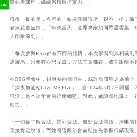
覆觀看課程，繼續累積敏捷實力。」
值得一提的是，今年的「敏捷教練診所」很不一樣，除
教練親自坐鎮，「年會當天，各界專家如同眾星雲集，
人印象深刻。」
「每次參與RSG都有不同的體悟，本次學習到與相關
通羅馬，只要有心想完成，方法其實都在，成功距離不
在RSG年會中，很重要的前哨站，或許應該稱之為前哨「
「深夜加油站Give Me Five」，自2024年5月7日
可沒，是本次年會的行銷總監。對此，她謙虛地說：「
助力。」
「一切從了解資源、羅列資源、盤點資源開始，清晰的
直接肯定說道，而她將這段年會前期搶先掌握行銷現況