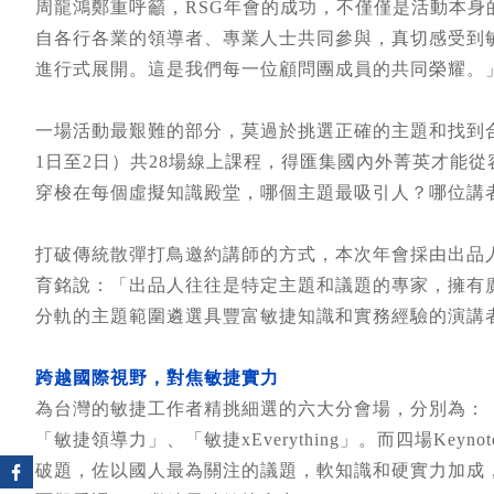
周龍鴻鄭重呼籲，RSG年會的成功，不僅僅是活動本
自各行各業的領導者、專業人士共同參與，真切感受到
進行式展開。這是我們每一位顧問團成員的共同榮耀。
一場活動最艱難的部分，莫過於挑選正確的主題和找到合
1日至2日）共28場線上課程，得匯集國內外菁英才能從
穿梭在每個虛擬知識殿堂，哪個主題最吸引人？哪位講
打破傳統散彈打鳥邀約講師的方式，本次年會採由出品
育銘說：「出品人往往是特定主題和議題的專家，擁有
分軌的主題範圍遴選具豐富敏捷知識和實務經驗的演講
跨越國際視野，對焦敏捷實力
為台灣的敏捷工作者精挑細選的六大分會場，分別為：「敏捷
「敏捷領導力」、「敏捷xEverything」。而四場Ke
破題，佐以國人最為關注的議題，軟知識和硬實力加成