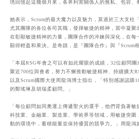
琇回憶起這幾個月來，各界利害關係人的無私、包容、
她表示，Scrum的最大魔力以及魅力，莫過於三大支
尤其團隊的各位各司其職，發揮敏捷的精神，當中凝聚
在彰顯敏捷精神的力量，團隊合作的淬鍊與深化，在每一次S
顯得輕盈和果決。是奇蹟，是『團隊合作』與『Scrum
「本屆RSG年會之可以有如此耀眼的成績，32位顧問
聚近700位與會者，努力不懈推動敏捷精神、持續擴大RSG影
以及Scrum國際大使周龍鴻博士指出，「特別感謝認購
的鄭瑤琳及胡瑞柔顧問。」
「每位顧問如同奧運上傳遞聖火的選手，他們背負著敏
科技業、金融業、製造業、學術界等領域，用敏捷突圍
動的環境中，蓄積能量並保持優質的競爭力。」周龍鴻