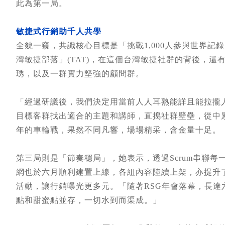
此為第一局。
敏捷式行銷助千人共學
全貌一窺，共識核心目標是「挑戰1,000人參與世界
灣敏捷部落」(TAT)，在這個台灣敏捷社群的背後，還
琇，以及一群實力堅強的顧問群。
「經過研議後，我們決定用當前人人耳熟能詳且能拉攏
目標客群找出適合的主題和講師，直搗社群壁壘，從中
年的車輪戰，果然不同凡響，場場精采，含金量十足。
第三局則是「節奏穩局」，她表示，透過Scrum串聯
網也於六月順利建置上線，各組內容陸續上架，亦提升
活動，讓行銷曝光更多元。「隨著RSG年會落幕，長
點和甜蜜點並存，一切水到而渠成。」