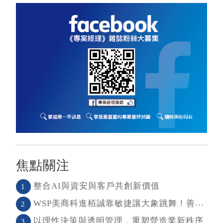
焦點關注
整合AI與資安與客戶共創新價值
1
WSP美商科進栢誠靠敏捷讓大象跳舞！善用敏捷＋科技力， 大型工程也能快速迭代
2
以理性決策與透明管理，重塑營造業新秩序
3