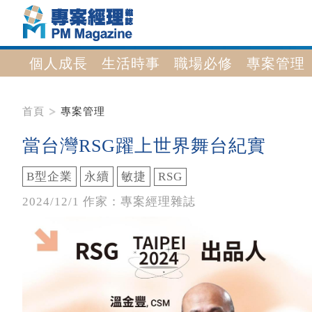
個人成長
生活時事
職場必修
專案管理
首頁
專案管理
當台灣RSG躍上世界舞台紀實
B型企業
永續
敏捷
RSG
2024/12/1 作家：專案經理雜誌