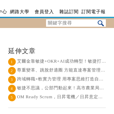
中心
網路大學
會員登入
雜誌訂閱
訂閱電子報
延伸文章
艾爾金靠敏捷+OKR+AI成功轉型！敏捷打通任督二脈， 避免文化與流程「卡卡」導致溝通無效
1
尊重變革、跳脫舒適圈 方能直達專案管理核心
2
跨域轉職×軟實力管理 用專案思維打造自己的斜槓人生
3
敏捷不思議，公部門動起來！高市農業局打造願景導向的社區敏捷自組織
4
OM Ready Scrum，日昇電機／日昇意定打造永續維運新典範
5