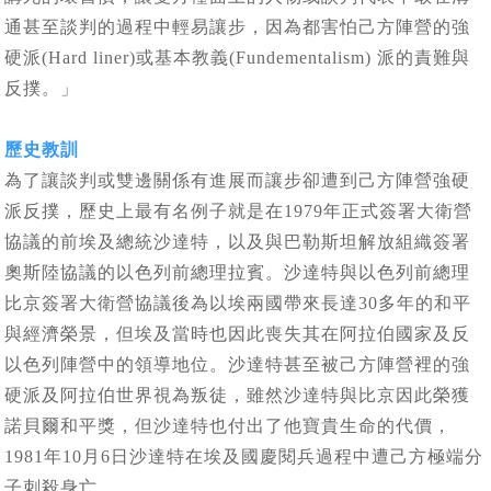
通甚至談判的過程中輕易讓步，因為都害怕己方陣營的強
硬派(Hard liner)或基本教義(Fundementalism) 派的責難與
反撲。」
歷史教訓
為了讓談判或雙邊關係有進展而讓步卻遭到己方陣營強硬
派反撲，歷史上最有名例子就是在1979年正式簽署大衛營
協議的前埃及總統沙達特，以及與巴勒斯坦解放組織簽署
奧斯陸協議的以色列前總理拉賓。沙達特與以色列前總理
比京簽署大衛營協議後為以埃兩國帶來長達30多年的和平
與經濟榮景，但埃及當時也因此喪失其在阿拉伯國家及反
以色列陣營中的領導地位。沙達特甚至被己方陣營裡的強
硬派及阿拉伯世界視為叛徒，雖然沙達特與比京因此榮獲
諾貝爾和平獎，但沙達特也付出了他寶貴生命的代價，
1981年10月6日沙達特在埃及國慶閱兵過程中遭己方極端分
子刺殺身亡。