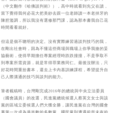
（中文翻作《哈佛談判術》），高中時就看到先父在讀，
當下覺得我何必花大把美鈔去跟一位老師讀一本老掉牙的
陳腔濫調，所以我沒有選修那門課，認為那本書我自己花
時間看看就好。
但這是個不聰明的決定。沒有實際練習過談判技巧的我，
在剛出社會時，因為不懂這些商場與職場上你爭我搶的妥
協藝術，使得早期擔任專案經理時跌跌撞撞，不是爭取不
到專案所需資源，就是常得罪業務同仁。最後沒辦法，只
好花時間重拾書本，還去上卡內基訓練課程，希望提升自
己人際溝通的技巧與談判的能力。
筆者截稿時，台灣剛完成2016年的總統與中央立法委員
（國會議員）的改選，民進黨總統候選人蔡英文女士與該
黨的區域立委候選人們大獲全勝，讓民進黨在台灣的國會
裏第一次成為過半數的多數黨，國民黨則遭遇前所未有的