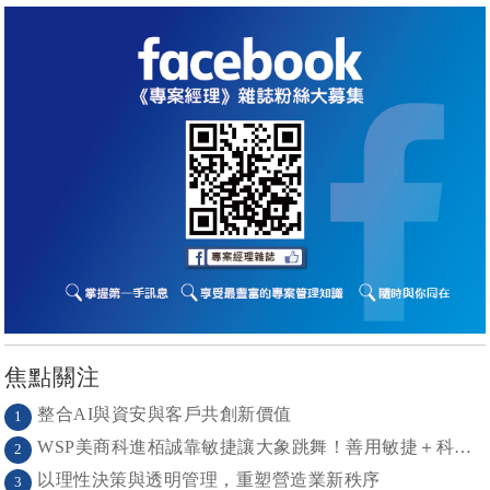
焦點關注
整合AI與資安與客戶共創新價值
1
WSP美商科進栢誠靠敏捷讓大象跳舞！善用敏捷＋科技力， 大型工程也能快速迭代
2
以理性決策與透明管理，重塑營造業新秩序
3