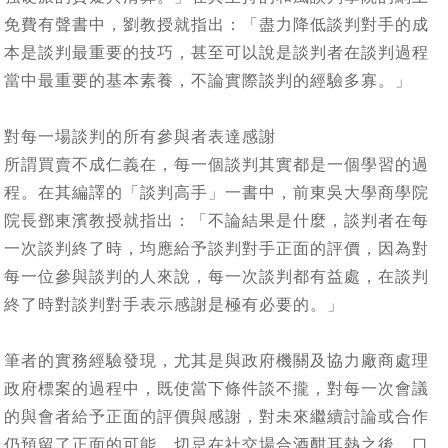
免費有聲書中，劉教授就指出：「盡力降低談判對手的成
本是談判最重要的技巧，甚至可以說是談判者在談判過程
當中最重要的基本素養，不論實際談判的經驗多寡。」
對每一場談判的所有參與者表達感謝
所謂買賣不成仁義在，每一個談判其實都是一個學習的過
程。在其編譯的「談判高手」一書中，前東吳大學商學院
院長鄧東濱教授就指出：「不論結果是什麼，談判者在每
一次談判終了時，均應給予談判對手正面的評價，因為對
每一位參與談判的人來說，每一次談判都有益處，在談判
終了時對談判對手表示感謝是極有必要的。」
筆者的實務經驗發現，尤其是與政府機關及協力廠商處理
政府標案的過程中，既使當下條件談不攏，對每一次會議
的與會者給予正面的評價與感謝，對未來繼續討論或合作
仍預留了正面的可能。切忌在社交場合酒酣耳熱之後，口