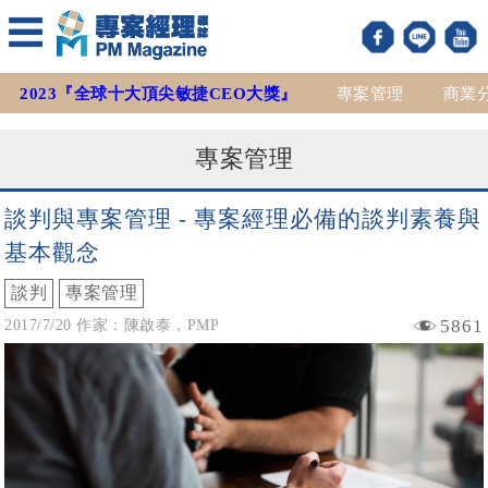
2023『全球十大頂尖敏捷CEO大獎』
專案管理
商業
專案管理
談判與專案管理 - 專案經理必備的談判素養與
基本觀念
談判
專案管理
5861
2017/7/20 作家：陳啟泰，PMP