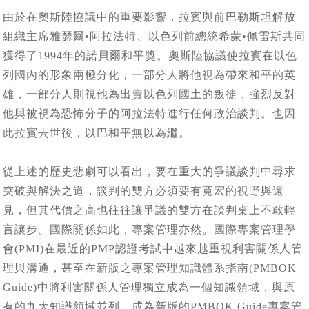
由於在奧斯陸協議中的重要影響，拉賓與前巴勒斯坦解放
組織主席雅瑟爾•阿拉法特、以色列前總統希蒙•佩雷斯共同
獲得了1994年的諾貝爾和平獎。奧斯陸協議使拉賓在以色
列國內的形象兩極分化，一部分人將他視為帶來和平的英
雄，一部分人則視他為出賣以色列國土的叛徒，強烈反對
他與被視為恐怖分子的阿拉法特進行任何政治談判。也因
此拉賓去世後，以巴和平無以為繼。
從上述的歷史悲劇可以看出，要在重大的爭議談判中尋求
突破與解決之道，談判的雙方必須要有寬宏的視野與遠
見，但其代價之高也往往讓爭議的雙方在談判桌上不敢輕
言讓步。國際關係如此，專案管理亦然。國際專案管理學
會(PMI)在最近的PMP認證考試中越來越重視利害關係人管
理與溝通，甚至在新版之專案管理知識體系指南(PMBOK
Guide)中將利害關係人管理獨立成為一個知識領域，與原
有的九大知識領域並列，成為新版的PMBOK Guide專案管