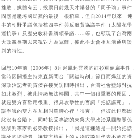
挫敗，媒體有云，投票日前幾天才爆發的「周子瑜」事件
固然是壓垮國民黨的最後一根稻草，但自2014年以來一連
串的朝野爭議包括核四事件與反服貿協議事件（太陽花學
運抗爭）及歷史教科書綱領爭議……等，也顯現了台灣兩
大政黨長期以來視對方為寇讎，彼此不太會相互溝通與談
判的特性。
回想10年前（2006年）8月起風起雲湧的紅衫軍倒扁事件，
當時因開播主持東森新聞台「關鍵時刻」節目而爆紅的資
深政治記者劉寶傑在接受訪問時指出，台灣社會藍綠對抗
如此激烈，彼此情緒無法轉圜，其中一個很重要的原因，
就是雙方喜歡用很重、很具攻擊性的言詞「把話講死」，
讓爭議的雙方在互相叫罵時心裡「很爽」，但彼此也都因
此沒有台階下。同時接受專訪的東吳大學政治系國際關係
暨談判專家劉必榮教授指出，「就是這種總是一開始把話
講死的壞習慣，讓雙方檯面上的人物或談判代表不敢在溝