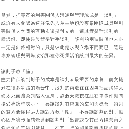
當然，把專案的利害關係人溝通與管理說成是「談判」，
或許有人會認為這好像先入為主地預設專案團隊成員與利
害關係人之間的互動永遠是對立的，這其實是對談判的一
種誤解。即使是與競爭對手談判，談判的兩造關係也未必
一定是針鋒相對的，只是彼此需求與立場不同而已，這是
專案管理與國際政治那種你死我活的談判最大的差異。
讓對手敢「輸」
盡力降低談判對手的成本是談判者最重要的素養。前文提
到在很多爭議的場合中，談判的兩造往往因為把話講得太
硬太死而讓談判陷入僵局，劉必榮教授在紅衫軍事件期間
接受專訪時表示：「要讓談判有轉圜的空間與機會，談判
的雙方要懂得盡力讓對方敢『輸』，不要讓談判的對手擔
心因為讓步而感覺遭到談判對手出賣或受其己方陣營內之
強硬派的質疑與清算。」在其主持的和風談判學院的網上