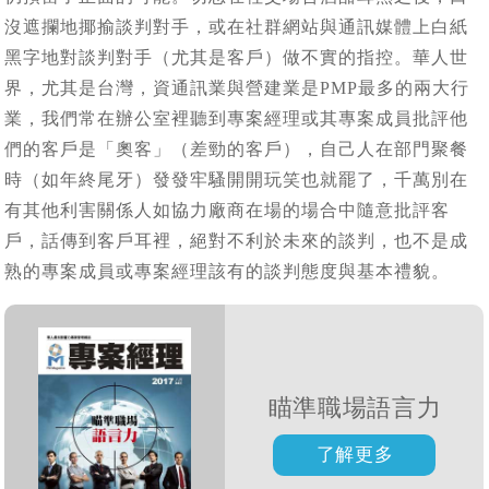
沒遮攔地揶揄談判對手，或在社群網站與通訊媒體上白紙
黑字地對談判對手（尤其是客戶）做不實的指控。華人世
界，尤其是台灣，資通訊業與營建業是PMP最多的兩大行
業，我們常在辦公室裡聽到專案經理或其專案成員批評他
們的客戶是「奧客」（差勁的客戶），自己人在部門聚餐
時（如年終尾牙）發發牢騷開開玩笑也就罷了，千萬別在
有其他利害關係人如協力廠商在場的場合中隨意批評客
戶，話傳到客戶耳裡，絕對不利於未來的談判，也不是成
熟的專案成員或專案經理該有的談判態度與基本禮貌。
瞄準職場語言力