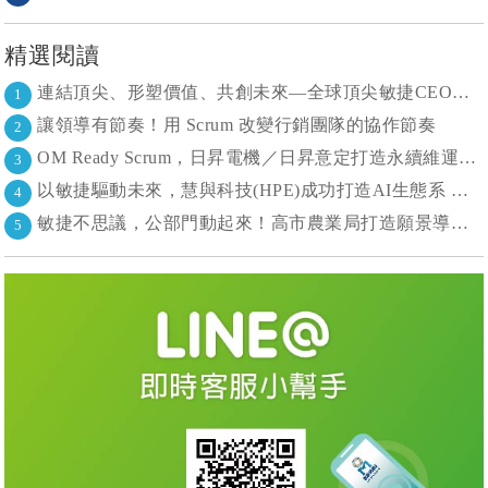
精選閱讀
連結頂尖、形塑價值、共創未來—全球頂尖敏捷CEO聯誼會成立
1
讓領導有節奏！用 Scrum 改變行銷團隊的協作節奏
2
OM Ready Scrum，日昇電機／日昇意定打造永續維運新典範
3
以敏捷驅動未來，慧與科技(HPE)成功打造AI生態系 大型敏捷(LeSS)海納百川，讓複雜變簡單
4
敏捷不思議，公部門動起來！高市農業局打造願景導向的社區敏捷自組織
5