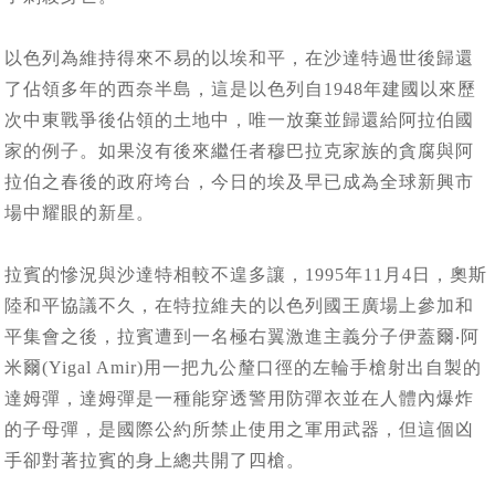
以色列為維持得來不易的以埃和平，在沙達特過世後歸還
了佔領多年的西奈半島，這是以色列自1948年建國以來歷
次中東戰爭後佔領的土地中，唯一放棄並歸還給阿拉伯國
家的例子。如果沒有後來繼任者穆巴拉克家族的貪腐與阿
拉伯之春後的政府垮台，今日的埃及早已成為全球新興市
場中耀眼的新星。
拉賓的慘況與沙達特相較不遑多讓，1995年11月4日，奧斯
陸和平協議不久，在特拉維夫的以色列國王廣場上參加和
平集會之後，拉賓遭到一名極右翼激進主義分子伊蓋爾‧阿
米爾(Yigal Amir)用一把九公釐口徑的左輪手槍射出自製的
達姆彈，達姆彈是一種能穿透警用防彈衣並在人體內爆炸
的子母彈，是國際公約所禁止使用之軍用武器，但這個凶
手卻對著拉賓的身上總共開了四槍。