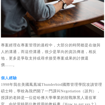
專案經理在專案管理的過程中，大部分的時間都是在做與
人的溝通，而這些溝通，很少是單向的資訊傳達，相反
地，更多是爭取支持或尋求接受專案成果的討價還
價……。
個人經驗
1998年我在美國鳳凰城Thunderbird國際管理學院攻讀管理
碩士時，學校為我們開了一門課叫Negotiation（談判），
授課的老師是一位從哈佛大學畢業的陸戰隊黑人退役軍
官。由於當時那位教授用的教科書《How to get yes？》