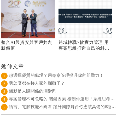
整合AI與資安與客戶共創
跨域轉職×軟實力管理 用
新價值
專案思維打造自己的斜槓
人生
延伸文章
想選擇優質的職場？用專案管理提升你的即戰力！
1
我怎麼都在接人家的爛攤子？
2
幽默是人際關係的潤滑劑
3
專案管理不可忽略的 關鍵因素 楊朝仲運用「系統思考」達到活靈活現的境界
4
語言、電腦技能不夠看 躍升國際舞台你應該具備的8種能力
5