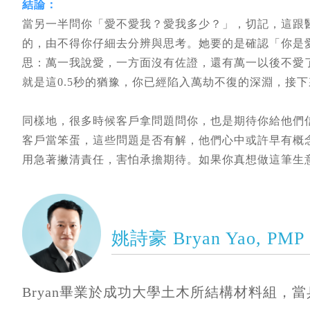
結論：
當另一半問你「愛不愛我？愛我多少？」，切記，這跟醫
的，由不得你仔細去分辨與思考。她要的是確認「你是
思：萬一我說愛，一方面沒有佐證，還有萬一以後不愛
就是這0.5秒的猶豫，你已經陷入萬劫不復的深淵，接
同樣地，很多時候客戶拿問題問你，也是期待你給他們
客戶當笨蛋，這些問題是否有解，他們心中或許早有概
用急著撇清責任，害怕承擔期待。如果你真想做這筆生
姚詩豪 Bryan Yao, PMP
Bryan畢業於成功大學土木所結構材料組，