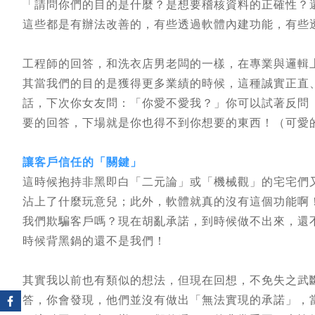
「請問你們的目的是什麼？是想要稽核資料的正確性？
這些都是有辦法改善的，有些透過軟體內建功能，有些
工程師的回答，和洗衣店男老闆的一樣，在專業與邏輯
其當我們的目的是獲得更多業績的時候，這種誠實正直
話，下次你女友問：「你愛不愛我？」你可以試著反問
要的回答，下場就是你也得不到你想要的東西！（可愛
讓客戶信任的「關鍵」
這時候抱持非黑即白「二元論」或「機械觀」的宅宅們
沾上了什麼玩意兒；此外，軟體就真的沒有這個功能啊
我們欺騙客戶嗎？現在胡亂承諾，到時候做不出來，還
時候背黑鍋的還不是我們！
其實我以前也有類似的想法，但現在回想，不免失之武
答，你會發現，他們並沒有做出「無法實現的承諾」，