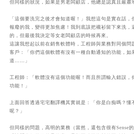
但同樣的狀況，如果是男老闆顧店，他總是認真且嚴肅
「這個要洗完之後才會知道喔！」我想這句是實在話，
報廢的我，變得更加焦慮！我到底該把襯衫留下來洗，
的，但最後我決定等女老闆顧店的時候再來。
這讓我想起以前在銷售軟體時，工程師與業務對同個問
客戶：「你們這個軟體有沒有一種自動通知的功能，如
道……」
工程師：「軟體沒有這個功能喔！而且所謂輸入錯誤，
功能！」
上面回答透過宅宅翻譯機其實就是：「你是白痴嗎？懂
呢？」
但同樣的問題，高明的業務（當然，還包含很有Sense