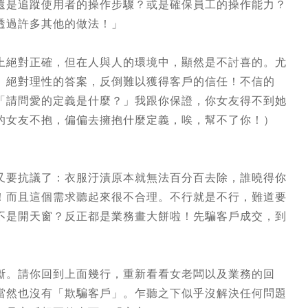
還是追蹤使用者的操作步驟？或是確保員工的操作能力？
透過許多其他的做法！」
上絕對正確，但在人與人的環境中，顯然是不討喜的。尤
、絕對理性的答案，反倒難以獲得客戶的信任！不信的
「請問愛的定義是什麼？」我跟你保證，你女友得不到她
的女友不抱，偏偏去擁抱什麼定義，唉，幫不了你！）
又要抗議了：衣服汙漬原本就無法百分百去除，誰曉得你
！而且這個需求聽起來很不合理。不行就是不行，難道要
不是開天窗？反正都是業務畫大餅啦！先騙客戶成交，到
斷。請你回到上面幾行，重新看看女老闆以及業務的回
當然也沒有「欺騙客戶」。乍聽之下似乎沒解決任何問題