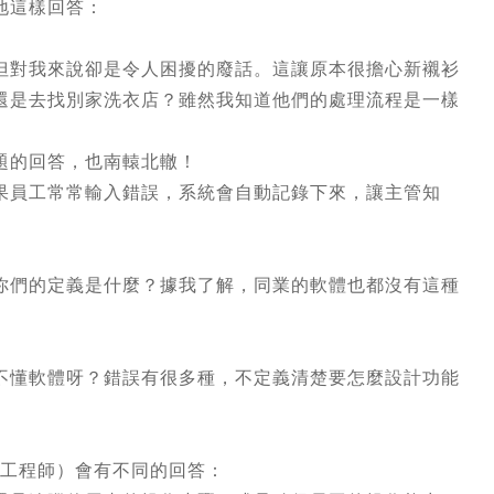
地這樣回答：
但對我來說卻是令人困擾的廢話。這讓原本很擔心新襯衫
還是去找別家洗衣店？雖然我知道他們的處理流程是一樣
題的回答，也南轅北轍！
果員工常常輸入錯誤，系統會自動記錄下來，讓主管知
你們的定義是什麼？據我了解，同業的軟體也都沒有這種
不懂軟體呀？錯誤有很多種，不定義清楚要怎麼設計功能
的工程師）會有不同的回答：