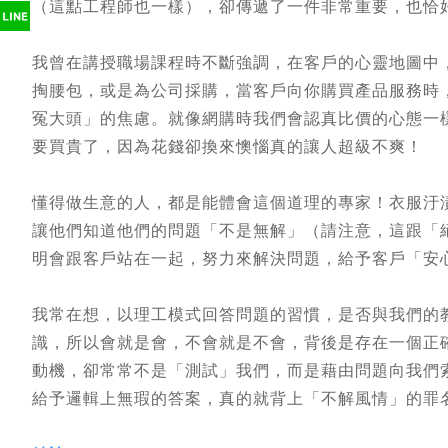
（這點工程師也一樣），卻傳遞了一件非常重要，也恰
我曾在講授職場課程時不斷強調，在客戶的心靈地圖中
掏腰包，或是為公司採購，當客戶向你購買產品服務時
冤大頭」的焦慮。就像網購時我們會認真比價的心態一
要買貴了，因為花錢卻換來懊惱真的讓人超級不爽！
懂得做生意的人，都是能體會這個道理的專家！衣服汙
讓他們知道他們的問題「不是無解」（請注意，這跟「
明會跟客戶站在一起，努力來解決問題，給予客戶「安
我常在想，以理工模式回答問題的習慣，是否與我們的
識，所以會就是會，不會就是不會，背後是存在一個正
動機，卻常常不是「測試」我們，而是藉由問題向我們
給予邏輯上無瑕的答案，真的就背上「不解風情」的罪