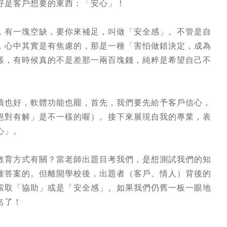
好是客戶想要的東西：「安心」！
，有一塊空缺，要你來補足，叫做「安全感」。不管是自
，心中其實是有焦慮的，那是一種「害怕做錯決定，成為
樣，有時候真的不是差那一兩百塊錢，純粹是希望自己不
漬也好，軟體功能也罷，首先，我們要先給予客戶信心，
絕對有解」是不一樣的喔）。接下來展現自我的專業，表
心」。
教育方式有關？當老師出題目考我們，是想測試我們的知
確答案的。但離開學校後，出題者（客戶、情人）背後的
索取「協助」或是「安全感」。如果我們仍舊一板一眼地
名了！