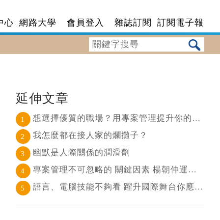
中心
網路大學
會員登入
雜誌訂閱
訂閱電子報
延伸文章
想選擇優質的職場？用專案管理提升你的即戰力！
1
我怎麼都在接人家的爛攤子？
2
幽默是人際關係的潤滑劑
3
專案管理不可忽略的 關鍵因素 楊朝仲運用「系統思考」達到活靈活現的境界
4
語言、電腦技能不夠看 躍升國際舞台你應該具備的8種能力
5