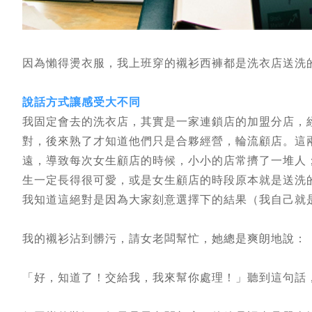
因為懶得燙衣服，我上班穿的襯衫西褲都是洗衣店送洗
說話方式讓感受大不同
我固定會去的洗衣店，其實是一家連鎖店的加盟分店，
對，後來熟了才知道他們只是合夥經營，輪流顧店。這
遠，導致每次女生顧店的時候，小小的店常擠了一堆人
生一定長得很可愛，或是女生顧店的時段原本就是送洗
我知道這絕對是因為大家刻意選擇下的結果（我自己就
我的襯衫沾到髒污，請女老闆幫忙，她總是爽朗地說：
「好，知道了！交給我，我來幫你處理！」聽到這句話