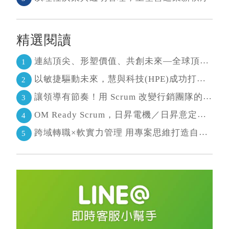
精選閱讀
連結頂尖、形塑價值、共創未來—全球頂尖敏捷CEO聯誼會成立
1
以敏捷驅動未來，慧與科技(HPE)成功打造AI生態系 大型敏捷(LeSS)海納百川，讓複雜變簡單
2
讓領導有節奏！用 Scrum 改變行銷團隊的協作節奏
3
OM Ready Scrum，日昇電機／日昇意定打造永續維運新典範
4
跨域轉職×軟實力管理 用專案思維打造自己的斜槓人生
5