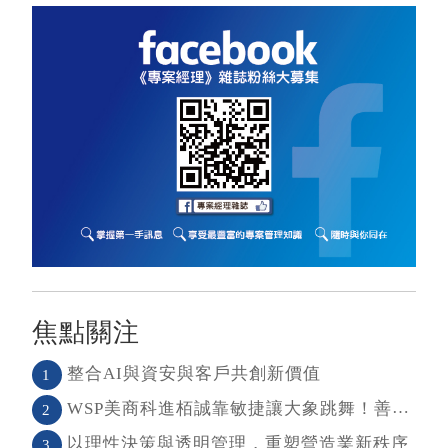
焦點關注
整合AI與資安與客戶共創新價值
1
WSP美商科進栢誠靠敏捷讓大象跳舞！善用敏捷＋科技力， 大型工程也能快速迭代
2
以理性決策與透明管理，重塑營造業新秩序
3