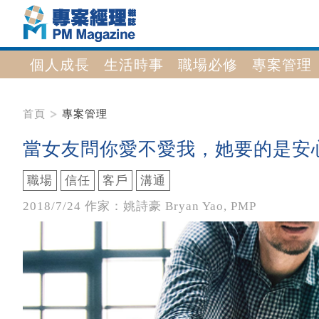
個人成長
生活時事
職場必修
專案管理
首頁
專案管理
當女友問你愛不愛我，她要的是安
職場
信任
客戶
溝通
2018/7/24 作家：姚詩豪 Bryan Yao, PMP