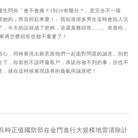
生問你「會不會痛？1到10有幾分？」是完全不一樣
愛她的，而且卯起來愛！」我知道很多男生這時會陷入沉
了，今天的話就成了把柄，這還真難回答……。恭喜你，
下來再怎麼回答也都不重要了！
信心，同時展現出願意跟他們一起面對問題的誠意。別把
念了，你當然不該呼攏客戶，承諾你做不到的事，但也不
意，就在這時候展現該有的義氣與誠意吧！
當兵時正值國防部在金門進行大規模地雷清除計