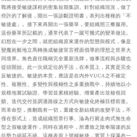
戰將接受敏捷課程的密集短期集訓。針對組織現況，做了
些許的了解後，開出一張診斷證明書，表列出種種的「不
敏捷處」。接下來再開出一張藥單，要組織照三餐服用。
這份藥單所記載的，通常代表了一蹴可幾式的變革做法。
幻想在一夕之間，就把組織原來運作的型態與模式，像是
變魔術般地立馬轉換成敏捷宣言裡面倡導的理想之世界大
同境界。角色責任職稱完全重新洗牌，做事流程與步驟也
從頭開始。此一次就定位的手法，在本質上，其實是完全
反敏捷的。敏捷的本意，應該是在內外VUCA之不確定
性、複雜性、多變性與模糊性之多重挑戰中，持續地以小
規模地嘗試驗證、學習並累積經驗、增量產出並檢視回
饋、迭代交付並調適路線之方式向敏捷化終極目標前進。
而革命型，推翻既有一切，重建全新結構的改變手法，不
僅在形式上，造成組織照章行事、淪為行屍走肉式無生命
型之假敏捷運作，同時在過程中，所遭致之陰奉陽違的反
抗勢力綿延不絕。這種表面上號稱敏捷，實質上採瀑布一