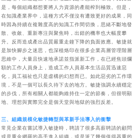
是，每個組織都想要將人力資源的產能榨到極致。但是，
在知識產業界中，這種方式不僅沒有遭致更好的成果，同
時因為持續在複雜度高的知識工作間切換，思緒不斷地發
散、收斂、重新專注與聚焦時，出錯的機率也大幅度攀
升。反而造成產出品質嚴重走鐘下降的負面效應。敏捷就
是加快腳步之迷思，也深植烙印在很多企業高層管理階層
思維中，大量且快速地承諾並指派新工作，在已經焦頭爛
額的工作人員身上，造成工作人員基本生活品質迅速惡
化，員工福祉也只是虛構的幻想而已。如此惡劣的工作環
境，不是一個可以長久待下去的地方。敏捷強調永續穩定
的步伐，所有相關人都能夠維持住一定的節奏，但很明顯
地、理想與實際完全是個天堂與地獄的強烈反差。
三、組織規模化敏捷轉型與革新手法導入的衝擊
常見企業在嘗試導入敏捷時，聘請了很多高薪聘請的顧問
或是重金網羅的高手進入組織，或是派了幾個值得器重的