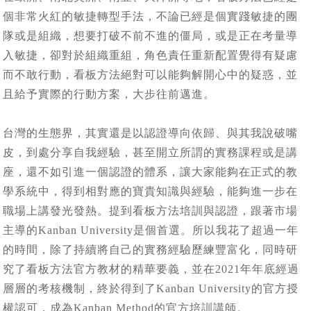
個非常火紅的敏捷轉型手法，不論已經是個實踐敏捷的團
隊或是組織，想要打破不前不進的僵局，或是正在考量導
入敏捷，卻對於組織重組，角色責任重新配置覺得有疑慮
而不敢行動，看板方法絕對可以能夠解開心中的疑惑，並
且給予實際的行動方案，大步往前邁進。
台灣的生態界，其實還是以認證導向依歸、與其我說破嘴
皮，到處分享自我經驗，甚至開立所謂的實務課程或是講
座，還不如引進一個認證的體系，讓大家能夠在正式的教
學系統中，得到相對應的寶貴知識與經驗，能夠進一步在
職場上講發光發熱。提到看板方法培訓與認證，跟著市場
主導的Kanban University是個首選。所以我花了超過一年
的時間，除了持續將自己的實務經驗歷練豐富化，同時研
究了看板方法官方教材的精華要義，並在2021年年底經過
層層的考核機制，終於得到了Kanban University的官方授
權認可，成為Kanban Method的官方培訓講師。