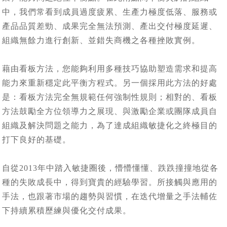
中，我們常看到成員過度疲累、生產力極度低落、服務或
產品品質差勁、成果完全無法預測、產出交付極度延遲、
組織無餘力進行創新、並錯失商機之各種挫敗實例。
藉由看板方法，您能夠利用多種技巧協助塑造需求和提高
能力來重新穩定此平衡方程式。另一個採用此方法的好處
是：看板方法完全無規範任何強制性規則；相對的、看板
方法鼓勵全方位領導力之展現、與激勵企業或團隊成員自
組織及解決問題之能力，為了達成組織敏捷化之終極目的
打下良好的基礎。
自從2013年中踏入敏捷圈後，懵懵懂懂、跌跌撞撞地從各
種的失敗成長中，得到寶貴的經驗學習。所接觸與應用的
手法，也跟著市場的趨勢與習慣，在迭代增量之手法輔佐
下持續累積歷練與優化交付成果。