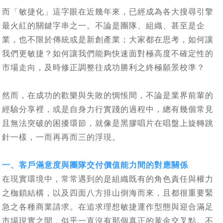
而「敏捷化」這字眼在近幾年來，已經成為各大搜尋引擎
最火紅的關鍵字串之一。不論是團隊、組織、甚至是企
業，也不限於傳統或是新創產業；大家都在思考，如何讓
我們更敏捷？如何讓我們能夠快速面對極高度不確定性的
市場走向，及時修正調整往成功勝利之終極願景校準？
然而，在成功的歡樂與失敗的惆悵間，不論是業界前輩的
經驗分享裡，或是自身力行實踐的過程中，總有幾個常見
且無法突破的困擾環節，就像是黑膠唱片在唱盤上旋轉跳
針一樣，一而再再而三的浮現。
一、客戶滿意度與團隊交付價值能力間的對應關係
在現實環境中，常常遇到的是組織既有的角色責任與權力
之枷鎖結構，以及四面八方排山倒海而來，且都很重要緊
急之各種商業請求。在追求理想敏捷運作型態與迎合滿足
市場現實之間，似乎一直沒有那個真正的黃金交叉點。不