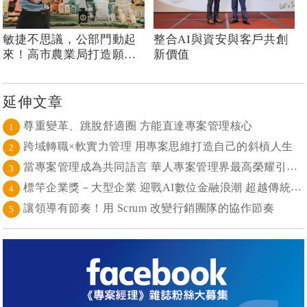
敏捷不思議，公部門動起
整合AI與資安與客戶共創
來！高市農業局打造願景
新價值
導向的社區敏捷自組織
延伸文章
尊重變革、跳脫舒適圈 方能直達專案管理核心
1
跨域轉職×軟實力管理 用專案思維打造自己的斜槓人生
2
當專案管理成為共同語言 華人專案管理界最高榮耀引領的變革時代
3
標竿企業獎－大型企業 迎戰AI數位金融浪潮 超越傳統的組織再定義
4
讓領導有節奏！用 Scrum 改變行銷團隊的協作節奏
5