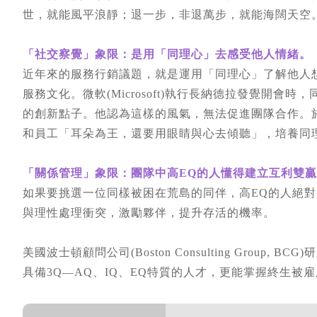
世，就能風平浪靜；退一步，非退萬步，就能海闊天空
「社交察覺」象限：是用「同理心」去感受他人情緒。
近年來的服務行銷議題，就是運用「同理心」了解他人
服務文化。微軟(Microsoft)執行長納德拉發覺開
的創新點子。他認為這樣的風氣，無法促進團隊合作。
和員工「耳朵為王，還要用眼睛與心去傾聽」，培養同
「關係管理」象限：團隊中高EQ的人懂得建立互利雙
如果要挑選一位同樣被困在荒島的同伴，高EQ的人絕
與理性處理衝突，激勵夥伴，提升存活的機率。
美國波士頓顧問公司(Boston Consulting Grou
具備3Q—AQ、IQ、EQ特質的人才，更能掌握終生被