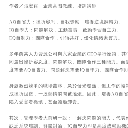
作者／張宏裕 企業高階教練、培訓講師
AQ自省力：挫折容忍，自我覺察，培養逆境翻轉力。
IQ自學力：問題解決，主動當責，啟動學習自主力。
EQ自制力：團隊合作，引領共好，優化情緒素質力。
多年前某人力資源公司與六家企業的CEO舉行座談，其
同選出挫折容忍度、問題解決、團隊合作三種能力。而這
度需要AQ自省力、問題解決需要IQ自學力、團隊合作
身處激烈競爭的職場叢林，急於發光發熱，但工作的複
成挫折沮喪，一股熱情瞬間被澆熄。因此，培養AQ自
陷入受害者循環，甚至諉過卸責。
其次，管理學者大前研一說：「解決問題的能力，代表
缺乏系統培訓、群體討論，IQ自學力即是高度成就動機