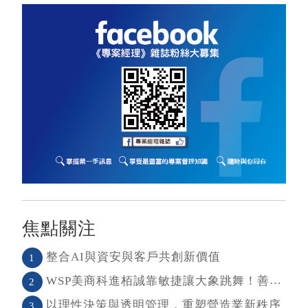
焦點關注
整合AI與資安與客戶共創新價值
1
WSP美商科進栢誠靠敏捷讓大象跳舞！善用敏捷＋科技力， 大型工程也能快速迭代
2
以理性決策與透明管理，重塑營造業新秩序
3