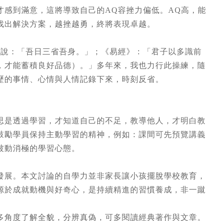
才感到滿意，這將導致自己的AQ容挫力偏低。AQ高，能
找出解決方案，越挫越勇，終將表現卓越。
》說：「吾日三省吾身。」；《易經》：「君子以多識前
，才能蓄積良好品德）。」多年來，我也力行此操練，隨
歷的事情、心情與人情記錄下來，時刻反省。
思是透過學習，才知道自己的不足，教導他人，才明白教
鼓勵學員保持主動學習的精神，例如：課間可先預覽講義
被動消極的學習心態。
發展。本文討論的自學力並非家長讓小孩擺脫學校教育，
源於成就動機與好奇心，是持續精進的習慣養成，非一蹴
多角度了解全貌，分辨真偽，可多閱讀經典著作與文章。