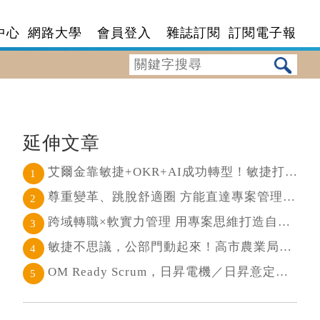
中心
網路大學
會員登入
雜誌訂閱
訂閱電子報
延伸文章
艾爾金靠敏捷+OKR+AI成功轉型！敏捷打通任督二脈， 避免文化與流程「卡卡」導致溝通無效
1
尊重變革、跳脫舒適圈 方能直達專案管理核心
2
跨域轉職×軟實力管理 用專案思維打造自己的斜槓人生
3
敏捷不思議，公部門動起來！高市農業局打造願景導向的社區敏捷自組織
4
OM Ready Scrum，日昇電機／日昇意定打造永續維運新典範
5