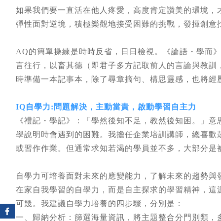
如果我們要一直活在他人疼愛，高度肯定讚美的環境，
彈性面對逆境，積極樂觀地接受困難的挑戰，發揮創意
AQ的簡單操練是時時反省，日日檢視。《論語・學而
言往行，以畜其德（即君子多方記取前人的言論與教訓
時準備一本記事本，除了尋章摘句、構思靈感，也將經
IQ自學力:問題解決，主動當責，啟動學習自主力
《禮記・學記》：「學然後知不足，教然後知困。」意
學說明時會遇到的困難。我擔任企業培訓講師，總喜歡
或習作作業。但通常求知若渴的學員並不多，大部分是
自學力可培養面對未來的應變能力，了解未來的趨勢與
在家自我學習的自學力，而是自主探求的學習精神，這
可幾。我建議自學力培養的四步驟，分別是：
一、歸納分析：篩選海量資訊，將主題整合分門別類，