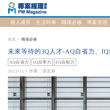
個人成長
生活時事
職場必修
專案管理
首頁
職場必修
未來等待的3Q人才-AQ自省力、I
AQ自省力
IQ自學力
EQ自制力
2023/12/1 作家：張宏裕