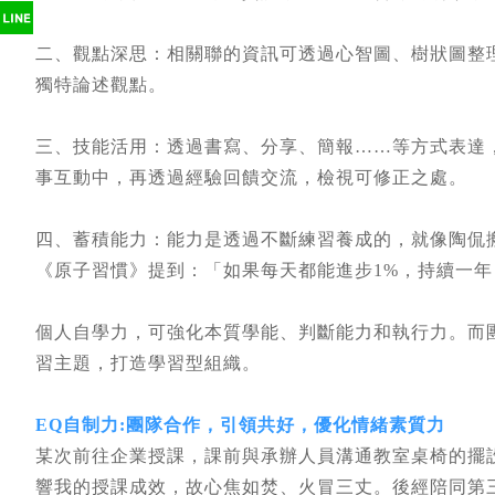
二、觀點深思：相關聯的資訊可透過心智圖、樹狀圖整
獨特論述觀點。
三、技能活用：透過書寫、分享、簡報……等方式表達
事互動中，再透過經驗回饋交流，檢視可修正之處。
四、蓄積能力：能力是透過不斷練習養成的，就像陶侃
《原子習慣》提到：「如果每天都能進步1%，持續一年
個人自學力，可強化本質學能、判斷能力和執行力。而
習主題，打造學習型組織。
EQ自制力:團隊合作，引領共好，優化情緒素質力
某次前往企業授課，課前與承辦人員溝通教室桌椅的擺
響我的授課成效，故心焦如焚、火冒三丈。後經陪同第