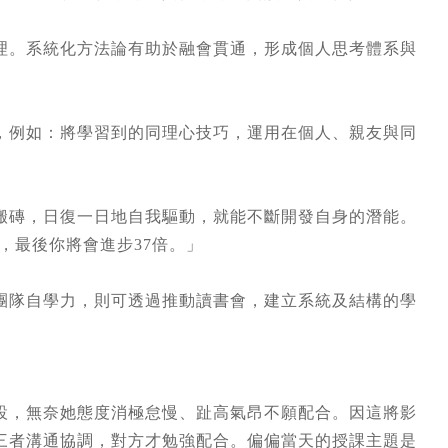
理。系統化方法論有助於融會貫通，形成個人思考體系與
，例如：將學習到的同理心技巧，運用在個人、親友與同
搬磚，日復一日地自我驅動，就能不斷開發自身的潛能。
，最後你將會進步37倍。」
團隊自學力，則可透過推動讀書會，建立系統及結構的學
設，無奈她態度消極怠慢、趾高氣昂不願配合。因這將影
三者溝通協調，對方才勉強配合。偏偏當天的授課主題是