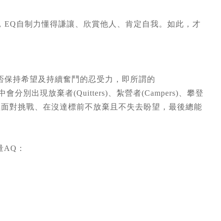
，EQ自制力懂得謙讓、欣賞他人、肯定自我。如此，才
否保持希望及持續奮鬥的忍受力，即所謂的
中會分別出現放棄者(Quitters)、紮營者(Campers)、攀登
)角色—積極面對挑戰、在沒達標前不放棄且不失去盼望，最後總能
衡量AQ：