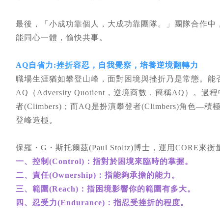
最後，「小成功靠個人，大成功靠團隊。」團隊合作中
能同心一體，愉快共事。
AQ自省力:挫折容忍，自我覺察，培養逆境翻轉力
職場生涯猶如攀登山峰，面對困境與挫折乃是常態。能
AQ（Adversity Quotient，逆境商數，簡稱AQ）。過程
者(Climbers)；而AQ是扮演攀登者(Climbers
登峰造極。
保羅・G・斯托爾茲(Paul Stoltz)博士，運用CORE來
一、控制(Control)：指對於困境來臨時的掌握。
二、責任(Ownership)：指能夠承擔的能力。
三、範圍(Reach)：指困境影響你的範圍有多大。
四、忍受力(Endurance)：指忍受挫折的程度。