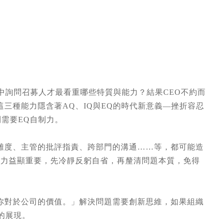
中詢問召募人才最看重哪些特質與能力？結果CEO不約而
三種能力隱含著AQ、IQ與EQ的時代新意義—挫折容忍
則需要EQ自制力。
雜度、主管的批評指責、跨部門的溝通……等，都可能造
省力益顯重要，先冷靜反躬自省，再釐清問題本質，免得
你對於公司的價值。」解決問題需要創新思維，如果組織
的展現。