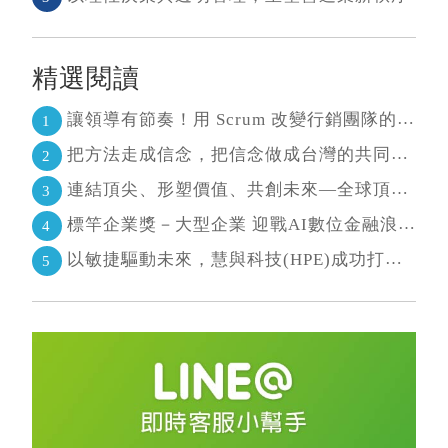
精選閱讀
讓領導有節奏！用 Scrum 改變行銷團隊的協作節奏
1
把方法走成信念，把信念做成台灣的共同語言 二十年志業，陪伴台灣走過專案管理與敏捷轉型
2
連結頂尖、形塑價值、共創未來—全球頂尖敏捷CEO聯誼會成立
3
標竿企業獎－大型企業 迎戰AI數位金融浪潮 超越傳統的組織再定義
4
以敏捷驅動未來，慧與科技(HPE)成功打造AI生態系 大型敏捷(LeSS)海納百川，讓複雜變簡單
5