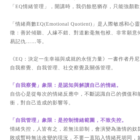
「EQ情緒管理」，開講時，我仍餘怒猶存，只能強顏歡
「情緒商數EQ(Emotional Quotient)」是人
徵：善於傾聽、人緣不錯、對道歉毫無包袱、非常願意
易記仇……等。
《EQ：決定一生幸福與成就的永恆力量》一書作者丹尼爾‧高曼
自我察覺、自我管理、社交察覺及關係管理。
「自我察覺」象限：是認知與解讀自己的情緒。
自信心是從每次的情緒反應中，不斷認識自己的價值和
衝，對自己造成的影響等。
「自我管理」象限：是控制情緒範圍，不致失控。
情緒失控，人皆有之，若無法節制，會演變為激情的奴
敗或暫時無法改變的現況，不要一直陷入情緒死胡同，