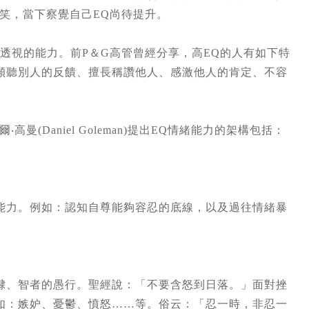
笑，當下察覺自己EQ尚待提升。
際敏感和心靈透視的能力。前P＆G高管曾經分享，高EQ的人有如下特
傾聽別人的反饋、擅長稱讚他人、感激他人的肯定、不容
(Daniel Goleman)提出EQ情緒能力的架構包括：
能力。例如：認知自尊能夠容忍的底線，以及過往情緒暴
隸、智者的愚行。聖經說：「不要含怒到日落。」面對挫
如：嫉妒、憂鬱、憤怒……等。俗云：「忍一時，非忍一