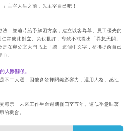
。」主宰人生之前，先主宰自己吧！
想法，並適時給予解困方案，建立以客為尊、員工優先的
會時，同仁常彼此對立、尖銳批評，導致不敢提出「異想天開」
於是在辦公室大門貼上「聽」這個中文字，彷彿提醒自己
理心。
贏的人際關係。
對是不二人選，因他會發揮關鍵影響力，運用人格、感性
p, BCG)研究顯示，未來工作生命週期僅四至五年。這似乎意味著
雇用的機會。