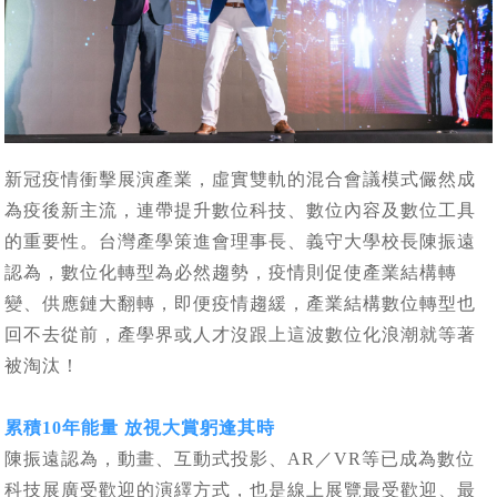
新冠疫情衝擊展演產業，虛實雙軌的混合會議模式儼然成
為疫後新主流，連帶提升數位科技、數位內容及數位工具
的重要性。台灣產學策進會理事長、義守大學校長陳振遠
認為，數位化轉型為必然趨勢，疫情則促使產業結構轉
變、供應鏈大翻轉，即便疫情趨緩，產業結構數位轉型也
回不去從前，產學界或人才沒跟上這波數位化浪潮就等著
被淘汰！
累積10年能量 放視大賞躬逢其時
陳振遠認為，動畫、互動式投影、AR／VR等已成為數位
科技展廣受歡迎的演繹方式，也是線上展覽最受歡迎、最