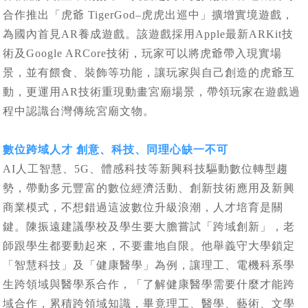
合作推出「虎爺 TigerGod–虎虎出巡中」擴增實境遊戲，
為國內首見AR養成遊戲。該遊戲採用Apple最新ARKit技
術及Google ARCore技術，玩家可以將虎爺帶入現實場
景，並有餵食、裝飾等功能，讓玩家與自己創造的虎爺互
動，更運用AR技術重現動畫宮廟場景，帶領玩家在遊戲過
程中認識台灣傳統宮廟文物。
數位跨域人才 創意、科技、同理心缺一不可
AI人工智慧、5G、體感科技等新興科技驅動數位轉型趨
勢，帶動多元豐富的數位經濟活動、創新技術應用及新興
商業模式，不想錯過這波數位升級浪潮，人才培育是關
鍵。陳振遠建議學校及學生要大膽嘗試「跨域創新」，老
師跟學生都要動起來，不要畫地自限。他舉義守大學鎖定
「智慧科技」及「健康醫學」為例，讓理工、電機科系學
生跨領域與醫學系合作，「了解健康醫學需要什麼才能跨
域合作，累積跨領域知識，畢竟理工、醫學、藝術、文學