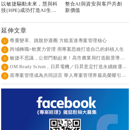
以敏捷驅動未來，慧與科
整合AI與資安與客戶共創
技(HPE)成功打造AI生態
新價值
系 大型敏捷(LeSS)海納百
川，讓複雜變簡單
延伸文章
尊重變革、跳脫舒適圈 方能直達專案管理核心
1
跨域轉職×軟實力管理 用專案思維打造自己的斜槓人生
2
敏捷不思議，公部門動起來！高市農業局打造願景導向的社區敏捷自組織
3
OM Ready Scrum，日昇電機／日昇意定打造永續維運新典範
4
當專案管理成為共同語言 華人專案管理界最高榮耀引領的變革時代
5