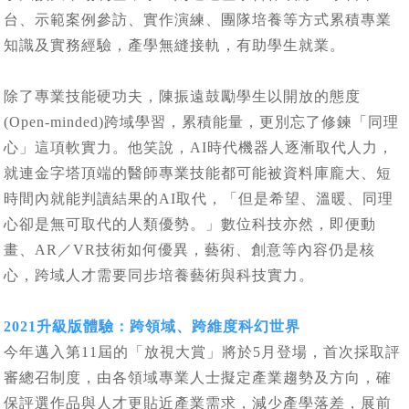
台、示範案例參訪、實作演練、團隊培養等方式累積專業
知識及實務經驗，產學無縫接軌，有助學生就業。
除了專業技能硬功夫，陳振遠鼓勵學生以開放的態度
(Open-minded)跨域學習，累積能量，更別忘了修鍊「同理
心」這項軟實力。他笑說，AI時代機器人逐漸取代人力，
就連金字塔頂端的醫師專業技能都可能被資料庫龐大、短
時間內就能判讀結果的AI取代，「但是希望、溫暖、同理
心卻是無可取代的人類優勢。」數位科技亦然，即便動
畫、AR／VR技術如何優異，藝術、創意等內容仍是核
心，跨域人才需要同步培養藝術與科技實力。
2021升級版體驗：跨領域、跨維度科幻世界
今年邁入第11屆的「放視大賞」將於5月登場，首次採取評
審總召制度，由各領域專業人士擬定產業趨勢及方向，確
保評選作品與人才更貼近產業需求，減少產學落差，展前