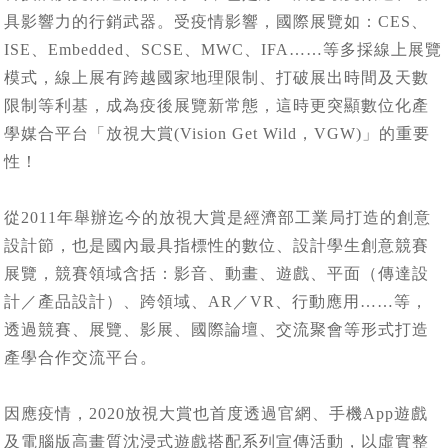
具影響力的行銷武器。受疫情影響，國際展覽如：CES、
ISE、Embedded、SCSE、MWC、IFA……等多採線上展覽
模式，線上展有跨越國家地理限制、打破展出時間及天數
限制等利基，成為疫後展覽新常態，這時更突顯數位化產
學媒合平台「放視大賞(Vision Get Wild，VGW)」的重要
性！
從2011年舉辦迄今的放視大賞是經濟部工業局打造的創意
設計節，也是國內最具指標性的數位、設計學生創意競賽
展覽，競賽領域含括：影音、動畫、遊戲、平面（傳達設
計／產品設計）、跨領域、AR／VR、行動應用……等，
透過競賽、展覽、影展、國際論壇、交流聚會等形式打造
產學合作交流平台。
因應疫情，2020放視大賞也首度透過官網、手機App遊戲
及電腦版高畫質沈浸式遊戲搭配系列宣傳活動，以虛實整