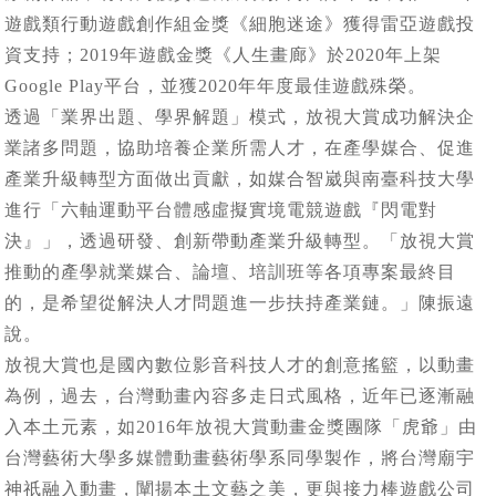
遊戲類行動遊戲創作組金獎《細胞迷途》獲得雷亞遊戲投
資支持；2019年遊戲金獎《人生畫廊》於2020年上架
Google Play平台，並獲2020年年度最佳遊戲殊榮。
透過「業界出題、學界解題」模式，放視大賞成功解決企
業諸多問題，協助培養企業所需人才，在產學媒合、促進
產業升級轉型方面做出貢獻，如媒合智崴與南臺科技大學
進行「六軸運動平台體感虛擬實境電競遊戲『閃電對
決』」，透過研發、創新帶動產業升級轉型。「放視大賞
推動的產學就業媒合、論壇、培訓班等各項專案最終目
的，是希望從解決人才問題進一步扶持產業鏈。」陳振遠
說。
放視大賞也是國內數位影音科技人才的創意搖籃，以動畫
為例，過去，台灣動畫內容多走日式風格，近年已逐漸融
入本土元素，如2016年放視大賞動畫金獎團隊「虎爺」由
台灣藝術大學多媒體動畫藝術學系同學製作，將台灣廟宇
神祇融入動畫，闡揚本土文藝之美，更與接力棒遊戲公司