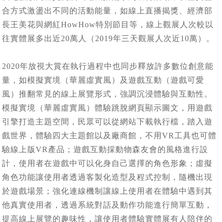
合方式激盪出不同的活動能量，如線上直播揭獎、經濟部
長王美花與網紅HowHow特別節目等，線上觀展人次較以
往實體展多出近20萬人（2019年三天觀展人次近10萬）。
2020年放視大賞在執行過程中也同步釋放許多數位創意能
量，如模擬實境（華麗虛實風）及遊戲互動（遊戲可愛
風）推翻常見的線上展覽形式，強調沉浸體驗與互動性。
模擬實境（華麗虛實風）體驗跳脫網頁顯示圖文，用遊戲
引擎打造主題空間，民眾可以從網站下載執行檔，踏入遊
戲世界，體驗四大主題館以及廠商館，不用VR工具也可體
驗線上版VR產品；遊戲互動採動物森友會的風格進行設
計，使用者在遊戲中可以化身自己選擇的角色形象；虛擬
角色功能讓使用者透過客製化造型及程式控制，隨機出現
於遊戲場景；強化連線機制讓線上使用者在體驗中遇到其
他真實使用者，透過系統對話及動作功能進行簡單互動，
提高線上展覽的趣味性，讓使用者體驗實體展有人陪伴的