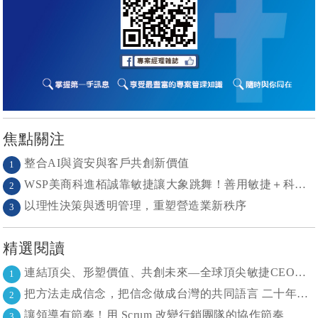
焦點關注
整合AI與資安與客戶共創新價值
1
WSP美商科進栢誠靠敏捷讓大象跳舞！善用敏捷＋科技力， 大型工程也能快速迭代
2
以理性決策與透明管理，重塑營造業新秩序
3
精選閱讀
連結頂尖、形塑價值、共創未來—全球頂尖敏捷CEO聯誼會成立
1
把方法走成信念，把信念做成台灣的共同語言 二十年志業，陪伴台灣走過專案管理與敏捷轉型
2
讓領導有節奏！用 Scrum 改變行銷團隊的協作節奏
3