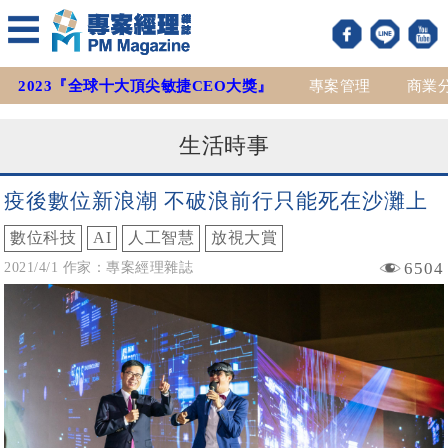
2023『全球十大頂尖敏捷CEO大獎』
專案管理
商業
生活時事
疫後數位新浪潮 不破浪前行只能死在沙灘上
數位科技
AI
人工智慧
放視大賞
6504
2021/4/1 作家：專案經理雜誌