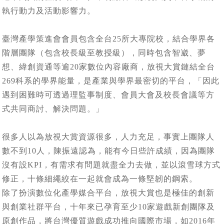
執行動力及活動影響力。
臺灣產學策進會會員包含全台25所大專院校，結合學界各
階層團隊（包含校長級至教授級），同時包含智崴、夢
想、緯創資通等逾20家數位內容廠商，放視大賞鏈結全台
269科系的學界能量，是產業與學界最密切的平台，「因此
遇到困難時可透過理監事制度、會員大會及校長會議等方
式共同商討、解決問題。」
很多人以為放視大賞資源很多，人力充足，事實上團隊人
數不到10人，陳振遠認為，能有今日些許成績，因為團隊
沒有設KPI，有需求有問題就盡全力去做，並以滾雪球方式
修正，十條細繩絞在一起就會成為一條堅韌的鋼索。
除了扮演數位化產學媒合平台，放視大賞也是極佳的創新
與創業社群平台，十年來已孕育至少10家遊戲新創團隊及
原創作品，將台灣優質遊戲成功推向國際市場，如2016年