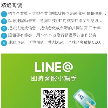
精選閱讀
標竿企業獎－大型企業 迎戰AI數位金融浪潮 超越傳統的組織再定義
1
以敏捷驅動未來，慧與科技(HPE)成功打造AI生態系 大型敏捷(LeSS)海納百川，讓複雜變簡單
2
把方法走成信念，把信念做成台灣的共同語言 二十年志業，陪伴台灣走過專案管理與敏捷轉型
3
讓領導有節奏！用 Scrum 改變行銷團隊的協作節奏
4
連結頂尖、形塑價值、共創未來—全球頂尖敏捷CEO聯誼會成立
5