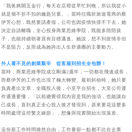
「我爸媽開五金行，每天在店裡從早忙到晚，所以我從小
就是個不折不扣的鑰匙兒童。」當時任職於旅遊電商的蔡
伊芳心想，既然要請產假，公司也因疫情快撐不下去，她
決定自請離職，全心投身商業思維學院，既能多陪陪孩
子，也能持續朝著原有目標邁進。她說，想不到疫情非但
不是阻力，反而成為她跨出人生舒適圈的主要動力。
外人看不見的創業艱辛 從客服到招生全包辦！
當時，商業思維學院成立剛滿2週年，一切都在飛速成長，
而蔡伊芳的工作也出現了極大轉變。最初斜槓時，她只要
負責產出文章，全職投入後，小至平台招生，大至公司運
作通通要懂，「以前總覺得寫內容是我的強項，也能讓自
己成長，直到真正全心投入後才發現到，原來要花這麼多
時間處理這些繁文縟節」，想像與現實開始出現落差。
這份新工作時間雖然自由，工作量卻一點都不比在企業