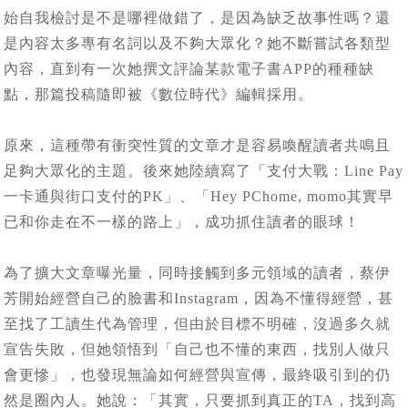
始自我檢討是不是哪裡做錯了，是因為缺乏故事性嗎？還
是內容太多專有名詞以及不夠大眾化？她不斷嘗試各類型
內容，直到有一次她撰文評論某款電子書APP的種種缺
點，那篇投稿隨即被《數位時代》編輯採用。
原來，這種帶有衝突性質的文章才是容易喚醒讀者共鳴且
足夠大眾化的主題。後來她陸續寫了「支付大戰：Line Pay
一卡通與街口支付的PK」、「Hey PChome, momo其實早
已和你走在不一樣的路上」，成功抓住讀者的眼球！
為了擴大文章曝光量，同時接觸到多元領域的讀者，蔡伊
芳開始經營自己的臉書和Instagram，因為不懂得經營，甚
至找了工讀生代為管理，但由於目標不明確，沒過多久就
宣告失敗，但她領悟到「自己也不懂的東西，找別人做只
會更慘」，也發現無論如何經營與宣傳，最終吸引到的仍
然是圈內人。她說：「其實，只要抓到真正的TA，找到高