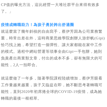
CP值的曝光方法，這比經營一大堆社群平台來得有效多
了。」
疫情成轉職助力！為孩子勇於跨出舒適圈
就這麼當了幾年斜槓的自由寫手，蔡伊芳因為公司業務繁
重，時常出差在外，這時商業思維學院創辦人游舒帆(Gipi)
恰巧找上她，希望打造一個彈性、讓大家都能在家中工作
的模式。過程中網站營運等瑣事全由Gipi一手包辦，她則
負責產出商業類文章，付出的成本不多，卻有無限大的可
能性，2人一拍即合。
就這麼做了一年多，隨著學院課程陸續增加，蔡伊芳眼看
工作量越來越重，孩子又臨盆在即，她不斷思考著轉職可
能性，直到2020年初席捲全球的COVID-19疫情，成為她
轉職的最後一根稻草。