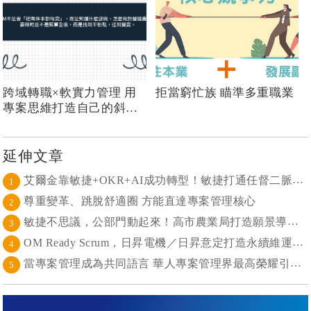
跨域轉職×軟實力管理 用
拒當窮忙族 瞄準多重職業
專案思維打造自己的斜槓
人生
延伸文章
艾爾金靠敏捷+OKR+AI成功轉型！敏捷打通任督二脈， 避免文化與流程「卡卡」導致溝通無效
1
尊重變革、跳脫舒適圈 方能直達專案管理核心
2
敏捷不思議，公部門動起來！高市農業局打造願景導向的社區敏捷自組織
3
OM Ready Scrum，日昇電機／日昇意定打造永續維運新典範
4
當專案管理成為共同語言 華人專案管理界最高榮耀引領的變革時代
5