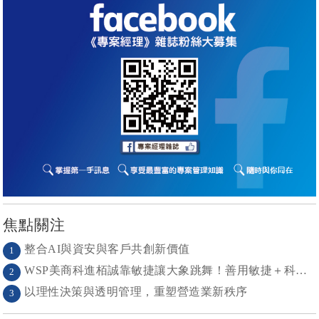
焦點關注
整合AI與資安與客戶共創新價值
1
WSP美商科進栢誠靠敏捷讓大象跳舞！善用敏捷＋科技力， 大型工程也能快速迭代
2
以理性決策與透明管理，重塑營造業新秩序
3