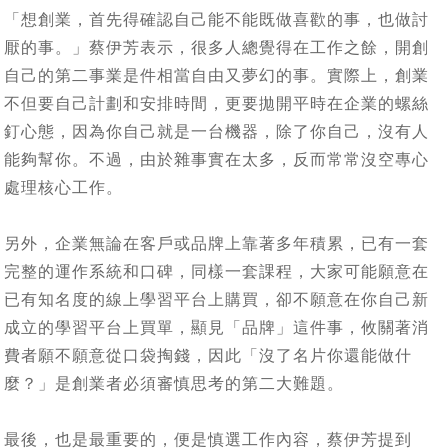
「想創業，首先得確認自己能不能既做喜歡的事，也做討
厭的事。」蔡伊芳表示，很多人總覺得在工作之餘，開創
自己的第二事業是件相當自由又夢幻的事。實際上，創業
不但要自己計劃和安排時間，更要拋開平時在企業的螺絲
釘心態，因為你自己就是一台機器，除了你自己，沒有人
能夠幫你。不過，由於雜事實在太多，反而常常沒空專心
處理核心工作。
另外，企業無論在客戶或品牌上靠著多年積累，已有一套
完整的運作系統和口碑，同樣一套課程，大家可能願意在
已有知名度的線上學習平台上購買，卻不願意在你自己新
成立的學習平台上買單，顯見「品牌」這件事，攸關著消
費者願不願意從口袋掏錢，因此「沒了名片你還能做什
麼？」是創業者必須審慎思考的第二大難題。
最後，也是最重要的，便是慎選工作內容，蔡伊芳提到