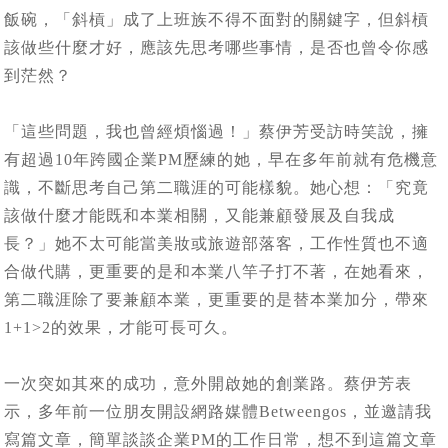
飯碗，「斜槓」成了上班族不得不面對的關鍵字，但斜槓
該做些什麼才好，應該先思考哪些事情，是否也曾令你感
到茫然？
「這些問題，我也曾經煩惱過！」蔡伊芳受訪時笑說，擁
有超過10年跨國企業PM歷練的她，早在多年前就有危機意
識，不斷思考自己第二職涯的可能樣貌。她心想：「究竟
該做什麼才能既和本業相關，又能兼顧發展及自我成
長？」她不太可能當美妝或旅遊部落客，工作性質也不適
合做代購，更重要的是和本業八竿子打不著，在她看來，
第二職涯除了要兼顧本業，更重要的是替本業加分，帶來
1+1>2的效果，才能可長可久。
一次突如其來的成功，意外開啟她的創業路。蔡伊芳表
示，多年前一位朋友開設網路媒體Betweengos，並邀請我
寫篇文章，簡單談談企業PM的工作日常，想不到這篇文章