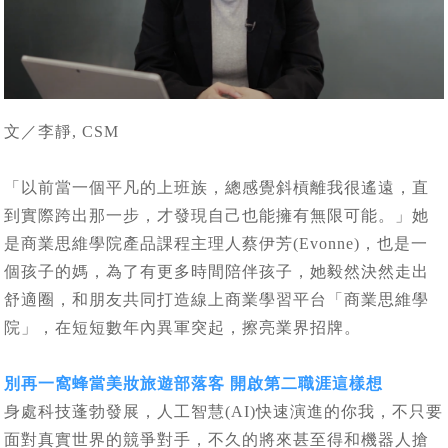
文／李靜, CSM
「以前當一個平凡的上班族，總感覺斜槓離我很遙遠，直
到實際跨出那一步，才發現自己也能擁有無限可能。」她
是商業思維學院產品課程主理人蔡伊芳(Evonne)，也是一
個孩子的媽，為了有更多時間陪伴孩子，她毅然決然走出
舒適圈，和朋友共同打造線上商業學習平台「商業思維學
院」，在短短數年內異軍突起，擦亮業界招牌。
別再一窩蜂當美妝旅遊部落客 開啟第二職涯這樣想
身處科技蓬勃發展，人工智慧(AI)快速演進的你我，不只要
面對真實世界的競爭對手，不久的將來甚至得和機器人搶