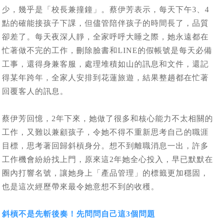
少，幾乎是「校長兼撞鐘」。蔡伊芳表示，每天下午3、4
點的確能接孩子下課，但儘管陪伴孩子的時間長了，品質
卻差了。每天夜深人靜，全家呼呼大睡之際，她永遠都在
忙著做不完的工作，刪除臉書和LINE的假帳號是每天必備
工事，還得身兼客服，處理堆積如山的訊息和文件，還記
得某年跨年，全家人安排到花蓮旅遊，結果整趟都在忙著
回覆客人的訊息。
蔡伊芳回憶，2年下來，她做了很多和核心能力不太相關的
工作，又難以兼顧孩子，令她不得不重新思考自己的職涯
目標，思考著回歸斜槓身分。想不到離職消息一出，許多
工作機會紛紛找上門，原來這2年她全心投入，早已默默在
圈內打響名號，讓她身上「產品管理」的標籤更加穩固，
也是這次經歷帶來最令她意想不到的收穫。
斜槓不是先斬後奏！先問問自己這3個問題