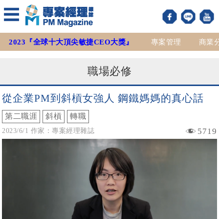
2023『全球十大頂尖敏捷CEO大獎』
專案管理
商業
職場必修
從企業PM到斜槓女強人 鋼鐵媽媽的真心話
第二職涯
斜槓
轉職
5719
2023/6/1 作家：專案經理雜誌