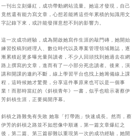
一刊出立刻爆紅，成功帶動網站流量。她這才發現，自己
竟然還有能力寫文章，心想若能將這些年累積的知識用文
字記錄下來，或許能發揮意想不到的影響力。
這一次成功經驗，成為開啟她寫作生涯的敲門磚，她開始
練習投稿到經理人、數位時代以及專案管理領域雜誌，逐
漸累積起更多曝光量與讀者，不少人回頭找到她過去在網
路上撰寫的文章，進而有了一小部分死忠讀者。後來，演
講和開課的邀約不斷，線上學習平台也找上她籌備線上課
程，這時候她才驚覺，分享這件事原來也可以是一個事
業！而那時當紅的《斜槓青年》一書，似乎也暗示著蔡伊
芳斜槓生涯，正要揭開序幕。
斜槓之路難免有失敗 她靠「打帶跑」快速成長。然而，蔡
伊芳的斜槓之路並不如想像中順遂，第一篇文章爆紅之
後，第二篇、第三篇卻難以重現第一次的成功經驗，她開