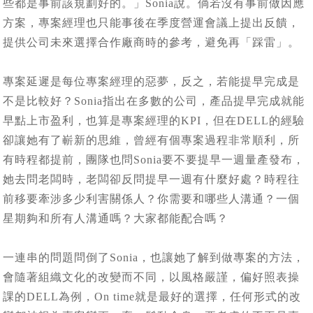
些都是事前該規劃好的。」Sonia說。倘若沒有事前做因應
方案，專案經理也只能事後在季度營運會議上提出反饋，
提供公司未來選擇合作廠商時的參考，避免再「踩雷」。
專案延遲是每位專案經理的惡夢，反之，若能提早完成是
不是比較好？Sonia指出在多數的公司，產品提早完成就能
早點上市盈利，也算是專案經理的KPI，但在DELL的經驗
卻讓她有了嶄新的思維，曾經有個專案過程非常順利，所
有時程都提前，團隊也問Sonia要不要提早一週量產發布，
她去問老闆時，老闆卻反問提早一週有什麼好處？時程往
前移要牽涉多少利害關係人？你需要和哪些人溝通？一個
星期夠和所有人溝通嗎？大家都能配合嗎？
一連串的問題問倒了Sonia，也讓她了解到做專案的方法，
會隨著組織文化的改變而不同，以風格嚴謹，偏好照表操
課的DELL為例，On time就是最好的選擇，任何形式的改