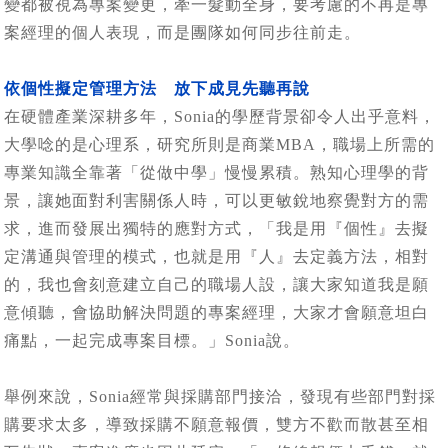
變都被視為專案變更，牽一髮動全身，要考慮的不再是專
案經理的個人表現，而是團隊如何同步往前走。
依個性擬定管理方法 放下成見先聽再說
在硬體產業深耕多年，Sonia的學歷背景卻令人出乎意料，
大學唸的是心理系，研究所則是商業MBA，職場上所需的
專業知識全靠著「從做中學」慢慢累積。熟知心理學的背
景，讓她面對利害關係人時，可以更敏銳地察覺對方的需
求，進而發展出獨特的應對方式，「我是用『個性』去擬
定溝通與管理的模式，也就是用『人』去定義方法，相對
的，我也會刻意建立自己的職場人設，讓大家知道我是願
意傾聽，會協助解決問題的專案經理，大家才會願意坦白
痛點，一起完成專案目標。」Sonia說。
舉例來說，Sonia經常與採購部門接洽，發現有些部門對採
購要求太多，導致採購不願意報價，雙方不歡而散甚至相