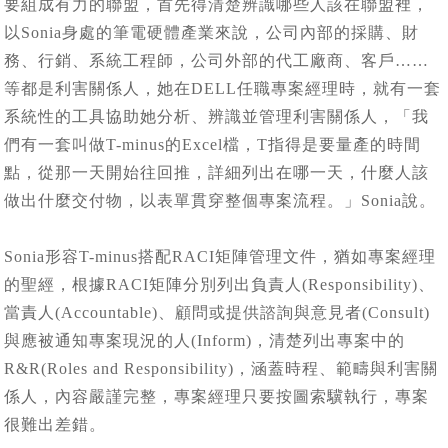
要組成有力的聯盟，首先得清楚辨識哪些人該在聯盟裡，
以Sonia身處的筆電硬體產業來說，公司內部的採購、財
務、行銷、系統工程師，公司外部的代工廠商、客戶……
等都是利害關係人，她在DELL任職專案經理時，就有一套
系統性的工具協助她分析、辨識並管理利害關係人，「我
們有一套叫做T-minus的Excel檔，T指得是要量產的時間
點，從那一天開始往回推，詳細列出在哪一天，什麼人該
做出什麼交付物，以表單貫穿整個專案流程。」Sonia說。
Sonia形容T-minus搭配RACI矩陣管理文件，猶如專案經理
的聖經，根據RACI矩陣分別列出負責人(Responsibility)、
當責人(Accountable)、顧問或提供諮詢與意見者(Consult)
與應被通知專案現況的人(Inform)，清楚列出專案中的
R&R(Roles and Responsibility)，涵蓋時程、範疇與利害關
係人，內容嚴謹完整，專案經理只要按圖索驥執行，專案
很難出差錯。