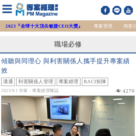
2023『全球十大頂尖敏捷CEO大獎』
專案管理
商業
職場必修
傾聽與同理心 與利害關係人攜手提升專案績
效
溝通
利害關係人管理
專案經理
RACI矩陣
4270
2023/9/1 作家：專案經理雜誌