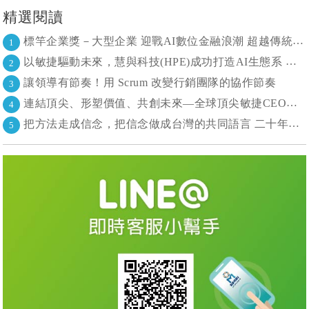
精選閱讀
標竿企業獎－大型企業 迎戰AI數位金融浪潮 超越傳統的組織再定義
1
以敏捷驅動未來，慧與科技(HPE)成功打造AI生態系 大型敏捷(LeSS)海納百川，讓複雜變簡單
2
讓領導有節奏！用 Scrum 改變行銷團隊的協作節奏
3
連結頂尖、形塑價值、共創未來—全球頂尖敏捷CEO聯誼會成立
4
把方法走成信念，把信念做成台灣的共同語言 二十年志業，陪伴台灣走過專案管理與敏捷轉型
5