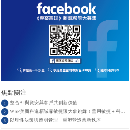
焦點關注
整合AI與資安與客戶共創新價值
1
WSP美商科進栢誠靠敏捷讓大象跳舞！善用敏捷＋科技力， 大型工程也能快速迭代
2
以理性決策與透明管理，重塑營造業新秩序
3