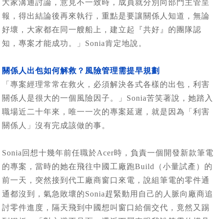
大家溝通討論，意見不一致時，成員就分別向部門主管呈
報，得出結論後再來執行，重點是要讓關係人知道，無論
好壞，大家都在同一艘船上，建立起『共好』的團隊認
知，專案才能成功。」Sonia肯定地說。
關係人出包如何解救？風險管理需提早規劃
「專案經理常常在救火，必須解決各式各樣的出包，利害
關係人是很大的一個風險因子。」Sonia苦笑著說，她踏入
職場近二十年來，唯一一次的專案延遲，就是因為「利害
關係人」沒有完成該做的事。
Sonia回想十幾年前任職於Acer時，負責一個開發新款筆電
的專案，當時的她在飛往中國工廠跑Build（小量試產）的
前一天，突然接到代工廠商窗口來電，說組筆電的零件通
通都沒到，氣急敗壞的Sonia趕緊動用自己的人脈向廠商追
討零件進度，隔天飛到中國想叫窗口給個交代，竟然又踢