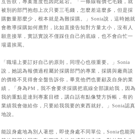
互告狀，專案進度也因此延宕。「一條線報價七毛錢，就
被別的部門抱怨上次只要三毛錢，怎麼差這麼多，但是採
購數量那麼少，根本就是為難採購。」Sonia說，這時她就
會教導採購如何應對，比如直接告知對方量太小，沒有人
願意接單，實話實說不僅踩住自己的底線，也不會白忙一
場還挨罵。
「職場上要訂好自己的原則，同理心也很重要。」Sonia
說，她認為報價過程屬於採購部門的專業，採購與廠商談
的價格不見得會全盤告訴你，畢竟他們也要顧及自身的業
績，「身為PM，我不會要求採購把底線全部讓給我，因為
我的重點是達到專案目標，講白話有點像雙方拆帳，有的
業績我會做給你，只要給我我要的東西就好。」Sonia認真
地說。
能設身處地為別人著想，即使身處不同單位，Sonia也能與