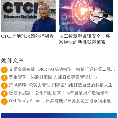
CTCI是地球永續的把關者
人工智慧與資訊安全：專
案經理的新挑戰與策略
延伸文章
艾爾金靠敏捷+OKR+AI成功轉型！敏捷打通任督二脈， 避免文化與流程「卡卡」導致溝通無效
1
尊重變革、跳脫舒適圈 方能直達專案管理核心
2
跨域轉職×軟實力管理 用專案思維打造自己的斜槓人生
3
敏捷不思議，公部門動起來！高市農業局打造願景導向的社區敏捷自組織
4
OM Ready Scrum，日昇電機／日昇意定打造永續維運新典範
5