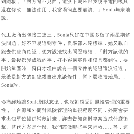
到鐵板，「對方避不見面，還派下屬來跟我說筆電的模具
還在修改，無法使用，我當場簡直要崩潰。」Sonia無奈地
說。
代工廠商出包接二連三，Sonia只好在中國多留了兩星期解
決問題，好不容易追到零件，良率卻未達標準，她又親自
跑去供應商確認，想方設法找出問題癥結，「對方該做的
事，最後都變成我的事，好不容易零件和模具都到位，要
開始量產時，窗口才坦白說有一個零件的認證還沒通過，
最後是對方的副總親自出來談條件，幫下屬收拾殘局。」
Sonia說。
慘痛經驗讓Sonia難以忘懷，也深刻感受到風險管理的重要
性，「台廠和外商對風險管理的重視程度不同，外商會要
求出包單位提供補救計畫，詳盡告知會對專案造成什麼衝
擊、替代方案是什麼、我們該做哪些事來補救……等，這