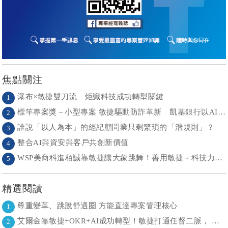
焦點關注
瀑布×敏捷雙刀流 炬識科技成功轉型關鍵
1
標竿專案獎－小型專案 敏捷驅動防詐革新 凱基銀行以AI打造金融防護網
2
誰說「以人為本」的經紀顧問業只剩繁瑣的「潛規則」？
3
整合AI與資安與客戶共創新價值
4
WSP美商科進栢誠靠敏捷讓大象跳舞！善用敏捷＋科技力， 大型工程也能快速迭代
5
精選閱讀
尊重變革、跳脫舒適圈 方能直達專案管理核心
1
艾爾金靠敏捷+OKR+AI成功轉型！敏捷打通任督二脈， 避免文化與流程「卡卡」導致溝通無效
2