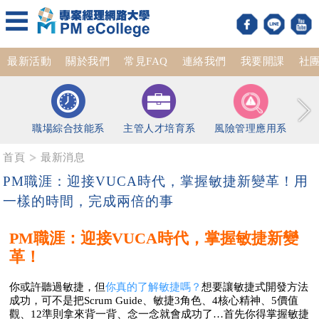
最新活動
關於我們
常見FAQ
連絡我們
我要開課
社
職場綜合技能系
主管人才培育系
風險管理應用系
首頁
最新消息
PM職涯：迎接VUCA時代，掌握敏捷新變革！用
一樣的時間，完成兩倍的事
PM職涯：迎接VUCA時代，掌握敏捷新變
革！
你或許聽過敏捷，但
你真的了解敏捷嗎？
想要讓敏捷式開發方法
成功，可不是把Scrum Guide、敏捷3角色、4核心精神、5價值
觀、12準則拿來背一背、念一念就會成功了…首先你得掌握敏捷