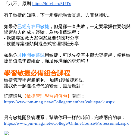
「八不」原則 
https://bityl.co/5UTx
有了敏捷的知識，下一步要能融會貫通、與實務接軌。
如果你
已經有在用敏捷
，但是卻一直失敗，一定要掌握住要領與
學習前人的成功經驗，為您推薦課程：
- 
軟體專案救火案例案及要領技巧分享
- 
軟體專案種類與混合式管理經驗分享
如果你
才剛開始嘗試
用敏捷，可以先從基本觀念架構起，精選敏
捷超值包學習組合，滿足你滿滿的求知慾！
學習敏捷必備組合課程
敏捷管理學習超值包 + 加贈1期敏捷雜誌
讓我們一起擁抱時代的變更，靈活應對！
詳請請見
【敏捷管理學習超值包】
頁面：
https://www.pm-mag.net/eCollege/member/valuepack.aspx
另有敏捷開發管理系，幫助你用一樣的時間，完成兩倍的事：
https://www.pm-mag.net/eCollege/OnlineCourse/Professional.aspx