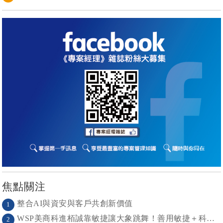
焦點關注
整合AI與資安與客戶共創新價值
1
WSP美商科進栢誠靠敏捷讓大象跳舞！善用敏捷＋科技力， 大型工程也能快速迭代
2