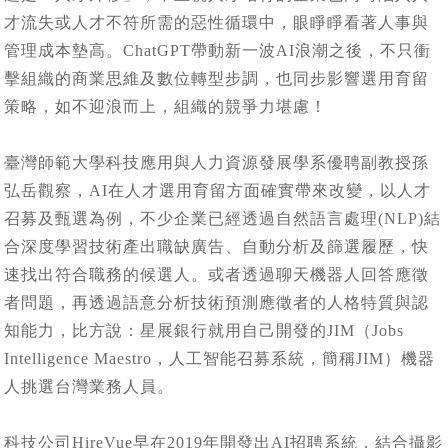
才流失或人才不符所需的惡性循環中，眼睜睜看著人事與
管理成本墊高。ChatGPT帶動新一波AI浪潮之後，不只衝
擊組織的商業思維及數位轉型步調，也同步影響選用育留
策略，如不迎浪而上，組織的競爭力堪慮！
臺灣師範大學科技應用與人力資源發展學系優聘副教授孫
弘岳觀察，AI在人才選用育留方面確實帶來改變，以人才
召募及甄選為例，不少企業已經透過自然語言處理(NLP)結
合深度學習技術產出職缺廣告、自動分析及篩選履歷，快
速找出符合職務的候選人。或者透過聊天機器人回答應徵
者問題，再透過語意分析技術預測應徵者的人格特質與認
知能力，比方說：星展銀行就用自己開發的JIM（Jobs
Intelligence Maestro，人工智能召募系統，簡稱JIM）機器
人挑選台灣業務人員。
科技公司HireVue早在2019年開發出AI招聘系統，結合攝影