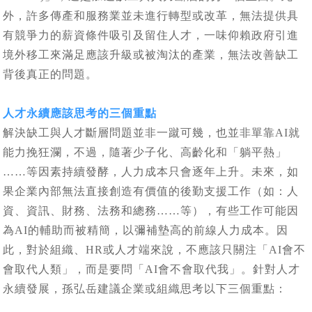
外，許多傳產和服務業並未進行轉型或改革，無法提供具
有競爭力的薪資條件吸引及留住人才，一味仰賴政府引進
境外移工來滿足應該升級或被淘汰的產業，無法改善缺工
背後真正的問題。
人才永續應該思考的三個重點
解決缺工與人才斷層問題並非一蹴可幾，也並非單靠AI就
能力挽狂瀾，不過，隨著少子化、高齡化和「躺平熱」
……等因素持續發酵，人力成本只會逐年上升。未來，如
果企業內部無法直接創造有價值的後勤支援工作（如：人
資、資訊、財務、法務和總務……等），有些工作可能因
為AI的輔助而被精簡，以彌補墊高的前線人力成本。因
此，對於組織、HR或人才端來說，不應該只關注「AI會不
會取代人類」，而是要問「AI會不會取代我」。針對人才
永續發展，孫弘岳建議企業或組織思考以下三個重點：