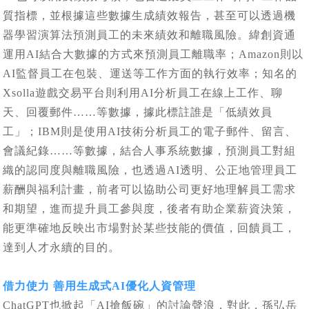
質指標，並根據這些數據生成績效報告，甚至可以透過機
器學習演算法預測員工的未來績效和離職風險。緯創資通
運用AI結合大數據的方式來預測員工離職率；Amazon則以
AI監督員工在包裝、運送等工作方面的執行效率；知名的
Xsolla遊戲交易平台則利用AI分析員工在線上工作、聊
天、回覆郵件……等數據，據此標註誰是「低績效員
工」；IBM則是使用AI技術分析員工的電子郵件、留言、
會議紀錄……等數據，結合人事系統數據，預測員工對組
織的認同度與離職風險，也透過AI透明、公正地管理員工
薪酬與福利計畫，前者可以協助公司更好地理解員工需求
和期望，進而提升員工參與度，後者有助企業薪資決策，
能更準確地反映出市場對於某些技能的價值，回饋員工，
達到人才永續的目的。
借力使力 善用生成式AI優化人資管理
ChatGPT也掀起「AI搶飯碗」的討論聲浪，對此，孫弘岳