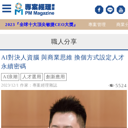
2023『全球十大頂尖敏捷CEO大獎』
專案管理
商業
職人分享
AI對決人資腦 與商業思維 換個方式設定人才
永續密碼
AI浪潮
人才選用
創新應用
5524
2023/12/1 作家：專案經理雜誌