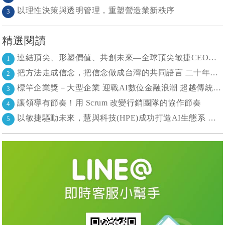
以理性決策與透明管理，重塑營造業新秩序
3
精選閱讀
連結頂尖、形塑價值、共創未來—全球頂尖敏捷CEO聯誼會成立
1
把方法走成信念，把信念做成台灣的共同語言 二十年志業，陪伴台灣走過專案管理與敏捷轉型
2
標竿企業獎－大型企業 迎戰AI數位金融浪潮 超越傳統的組織再定義
3
讓領導有節奏！用 Scrum 改變行銷團隊的協作節奏
4
以敏捷驅動未來，慧與科技(HPE)成功打造AI生態系 大型敏捷(LeSS)海納百川，讓複雜變簡單
5