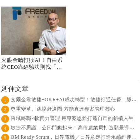
火眼金睛打敗AI！自由系
統CEO靠經驗法則找「對
的人」九個核心價值培養
人才永續力
延伸文章
艾爾金靠敏捷+OKR+AI成功轉型！敏捷打通任督二脈， 避免文化與流程「卡卡」導致溝通無效
1
尊重變革、跳脫舒適圈 方能直達專案管理核心
2
跨域轉職×軟實力管理 用專案思維打造自己的斜槓人生
3
敏捷不思議，公部門動起來！高市農業局打造願景導向的社區敏捷自組織
4
OM Ready Scrum，日昇電機／日昇意定打造永續維運新典範
5