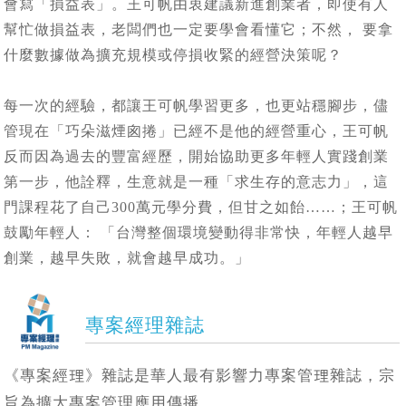
會寫「損益表」。王可帆由衷建議新進創業者，即使有人
幫忙做損益表，老闆們也一定要學會看懂它；不然， 要拿
什麼數據做為擴充規模或停損收緊的經營決策呢？
每一次的經驗，都讓王可帆學習更多，也更站穩腳步，儘
管現在「巧朵滋煙囪捲」已經不是他的經營重心，王可帆
反而因為過去的豐富經歷，開始協助更多年輕人實踐創業
第一步，他詮釋，生意就是一種「求生存的意志力」，這
門課程花了自己300萬元學分費，但甘之如飴……；王可帆
鼓勵年輕人： 「台灣整個環境變動得非常快，年輕人越早
創業，越早失敗，就會越早成功。」
專案經理雜誌
《專案經理》雜誌是華人最有影響力專案管理雜誌，宗
旨為擴大專案管理應用傳播。