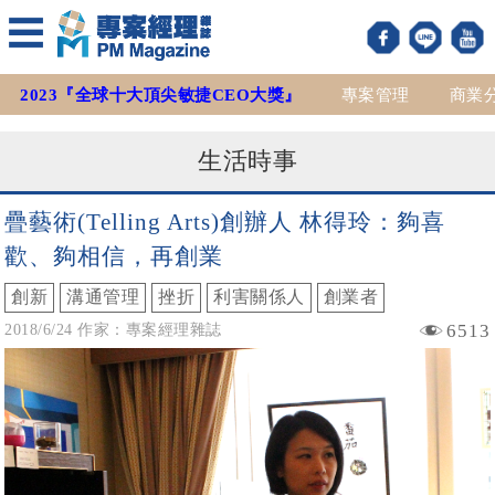
2023『全球十大頂尖敏捷CEO大獎』
專案管理
商業
生活時事
疊藝術(Telling Arts)創辦人 林得玲：夠喜
歡、夠相信，再創業
創新
溝通管理
挫折
利害關係人
創業者
6513
2018/6/24 作家：專案經理雜誌