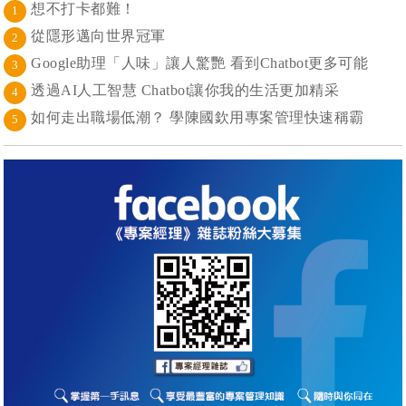
想不打卡都難！
1
從隱形邁向世界冠軍
2
Google助理「人味」讓人驚艷 看到Chatbot更多可能
3
透過AI人工智慧 Chatbot讓你我的生活更加精采
4
如何走出職場低潮？ 學陳國欽用專案管理快速稱霸
5