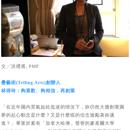
文╱洪禮甫, PMP
疊藝術(Telling Arts)創辦人
林得玲：夠喜歡、夠相信，再創業
「在近年國內景氣如此低迷的情況下，妳仍然大膽創業圓
夢的起心動念是什麼？又是什麼樣的信念激勵著妳邁
進？」畢業於素有「加拿大哈佛」聲譽的麥基爾大學