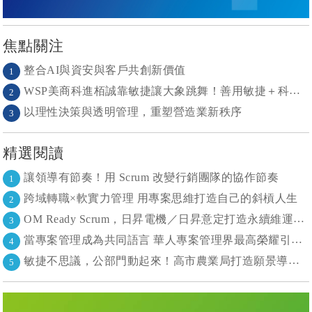
焦點關注
整合AI與資安與客戶共創新價值
1
WSP美商科進栢誠靠敏捷讓大象跳舞！善用敏捷＋科技力， 大型工程也能快速迭代
2
以理性決策與透明管理，重塑營造業新秩序
3
精選閱讀
讓領導有節奏！用 Scrum 改變行銷團隊的協作節奏
1
跨域轉職×軟實力管理 用專案思維打造自己的斜槓人生
2
OM Ready Scrum，日昇電機／日昇意定打造永續維運新典範
3
當專案管理成為共同語言 華人專案管理界最高榮耀引領的變革時代
4
敏捷不思議，公部門動起來！高市農業局打造願景導向的社區敏捷自組織
5