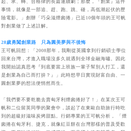
起、承、轉、合格律的長篇連續劇；那麼，『創業』這件
事情，就像是一部追、趕、跑、跳、碰，高低潮起伏的歷
險電影。」創辦「巧朵滋煙囪捲」已近10個年頭的王可帆
對創業做了上述註解。
28歲勇闖創業路 只為圓美夢與不後悔
王可帆回想：「2008那年，我剛從英國拿到行銷碩士學位
回來台灣，才進入職場沒多久就遇到全球金融海嘯。因此
我開始認真思考『到底要當上班族一輩子幫別人打工，還
是創業為自己而打拚？』」此時想早日實現財富自由、一
圓創業夢的想法便悄然而生。
「我們要不要乾脆去賣匈牙利煙囪捲好了！」在某次王可
帆和二位留英同學的聚會中，談起了在東歐自助旅行時吃
到的超級好滋味炭烤甜點。行銷專業的王可帆分析， 「煙
囪捲在匈牙利、捷克，就像紅豆餅在台灣那樣的普及受歡