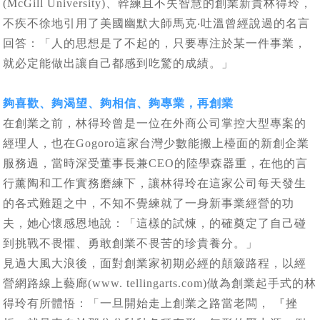
(McGill University)、幹練且不失智慧的創業新貴林得玲，
不疾不徐地引用了美國幽默大師馬克‧吐溫曾經說過的名言
回答：「人的思想是了不起的，只要專注於某一件事業，
就必定能做出讓自己都感到吃驚的成績。」
夠喜歡、夠渴望、夠相信、夠專業，再創業
在創業之前，林得玲曾是一位在外商公司掌控大型專案的
經理人，也在Gogoro這家台灣少數能搬上檯面的新創企業
服務過，當時深受董事長兼CEO的陸學森器重，在他的言
行薰陶和工作實務磨練下，讓林得玲在這家公司每天發生
的各式難題之中，不知不覺練就了一身新事業經營的功
夫，她心懷感恩地說：「這樣的試煉，的確奠定了自己碰
到挑戰不畏懼、勇敢創業不畏苦的珍貴養分。」
見過大風大浪後，面對創業家初期必經的顛簸路程，以經
營網路線上藝廊(www. tellingarts.com)做為創業起手式的林
得玲有所體悟：「一旦開始走上創業之路當老闆， 『挫