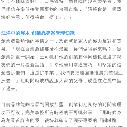
迎；不僅味道好吃、口感獨特，而且國內沒有競爭者，我
們相信在樂於接受新事物的台灣市場，『這將會是一個藍
海好生意，值得拚命一搏！』。」
汪洋中的浮木 創業靠專案管理知識
創業者最煩惱的事情之一，想必就是家人的極力反對和質
疑。「現在百業蕭條那麼不景氣，你們做得起來嗎？」從
創業計畫一開始，王可帆和他的創業夥伴同樣也遭遇了親
友們的一片看衰話語，所幸他善用溝通技巧，用堅定的信
念告訴他們「這是拚事業， 我們要把煙囪捲推展到整個亞
洲去！」短時間就成功說服大家的父母，硬是在逆風中挺
了過來。
目前品牌能夠進展到開放加盟，創業初期良好的時間管理
功不可沒，完美掌控所有時程的王可帆分享：「那時候身
為創業首謀者的我，很快就確立了圓夢專案的『關鍵路