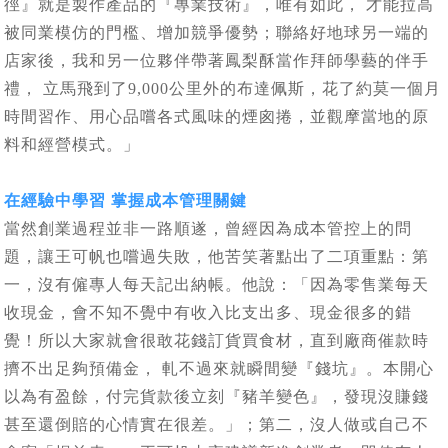
徑』就是製作產品的『專業技術』，唯有如此， 才能拉高
被同業模仿的門檻、增加競爭優勢；聯絡好地球另一端的
店家後，我和另一位夥伴帶著鳳梨酥當作拜師學藝的伴手
禮， 立馬飛到了9,000公里外的布達佩斯，花了約莫一個月
時間習作、用心品嚐各式風味的煙囪捲，並觀摩當地的原
料和經營模式。」
在經驗中學習 掌握成本管理關鍵
當然創業過程並非一路順遂，曾經因為成本管控上的問
題，讓王可帆也嚐過失敗，他苦笑著點出了二項重點：第
一，沒有僱專人每天記出納帳。他說：「因為零售業每天
收現金，會不知不覺中有收入比支出多、現金很多的錯
覺！所以大家就會很敢花錢訂貨買食材，直到廠商催款時
擠不出足夠預備金， 軋不過來就瞬間變『錢坑』。本開心
以為有盈餘，付完貨款後立刻『豬羊變色』，發現沒賺錢
甚至還倒賠的心情實在很差。」；第二，沒人做或自己不