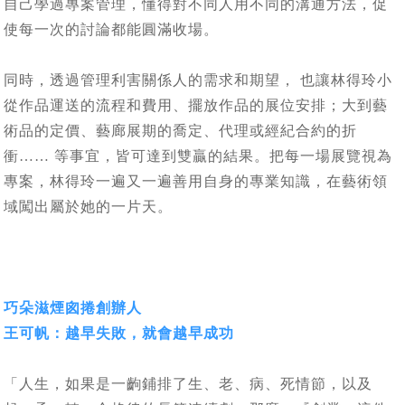
自己學過專案管理，懂得對不同人用不同的溝通方法，促
使每一次的討論都能圓滿收場。
同時，透過管理利害關係人的需求和期望， 也讓林得玲小
從作品運送的流程和費用、擺放作品的展位安排；大到藝
術品的定價、藝廊展期的喬定、代理或經紀合約的折
衝…… 等事宜，皆可達到雙贏的結果。把每一場展覽視為
專案，林得玲一遍又一遍善用自身的專業知識，在藝術領
域闖出屬於她的一片天。
巧朵滋煙囪捲創辦人
王可帆：越早失敗，就會越早成功
「人生，如果是一齣鋪排了生、老、病、死情節，以及