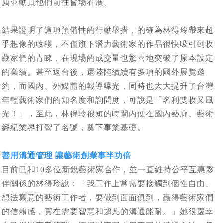
薦並動員他們前往會場看展。
結果證明了這項預備性的行動舉措，的確為林得玲帶來超
乎想像的收穫，不僅旗下潛力藝術家的作品很快吸引到收
藏家們的青睞，在現場的成交量也驚喜地突破了原本設定
的業績。甚至返台後，還陸陸續續有多項的國外展覽邀
約，而國內、外媒體的報導曝光，同時也大大提升了台灣
年輕藝術家們的知名度和詢問度，可說是「名利雙收又風
光！」，至此，林得玲很短的時間內便在國內藝廊、藝術
經紀業界打響了名號，奠下事業基礎。
善用溝通管理 讓藝術創業事半功倍
目前已和10多位新銳藝術家合作，並一直維持公平互惠夥
伴關係的林得玲說：「我工作上常需要接觸到個性自由、
想法寫意的藝術工作者，要做到面面俱到，贏得藝術家們
的信賴感，實在需要智慧和超凡的溝通能耐。」她很慶幸