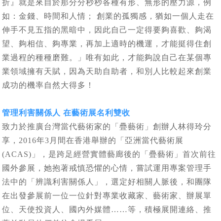
折』就是來自於那分分秒秒各種有形、無形的壓力源，例
如：金錢、時間和人情； 創業的孤獨感，猶如一個人走在
伸手不見五指的黑暗中，因此自己一定得要夠喜歡、夠渴
望、夠相信、夠專業，再加上適時的機運，才能挺得住創
業過程的種種磨難。」唯有如此，才能夠說自己在某個專
業領域擁有天賦，因為天助自助者，和別人比較起來創業
成功的機率自然大得多！
管理利害關係人 在藝術展名利雙收
致力於推廣台灣當代藝術家的「疊藝術」創辦人林得玲分
享，2016年3月間在香港舉辦的「亞洲當代藝術展
(ACAS)」，是跨足經營實體藝廊後的「疊藝術」首次前往
國外參展，她抱著戒慎恐懼的心情，嘗試運用專案管理手
法中的「辨識利害關係人」，選定好相關人脈後，和團隊
在出發參展前一位一位針對專業收藏家、藝術家、辦展單
位、天使投資人、國內外媒體……等，積極展開連絡、推