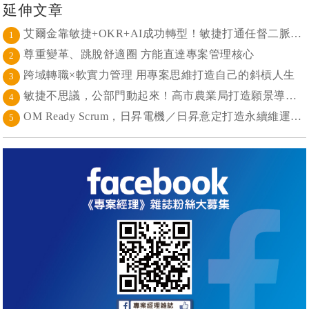
延伸文章
艾爾金靠敏捷+OKR+AI成功轉型！敏捷打通任督二脈， 避免文化與流程「卡卡」導致溝通無效
1
尊重變革、跳脫舒適圈 方能直達專案管理核心
2
跨域轉職×軟實力管理 用專案思維打造自己的斜槓人生
3
敏捷不思議，公部門動起來！高市農業局打造願景導向的社區敏捷自組織
4
OM Ready Scrum，日昇電機／日昇意定打造永續維運新典範
5