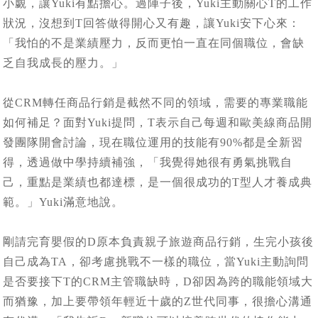
小覷，讓Yuki有點擔心。過陣子後，Yuki主動關心T的工作
狀況，沒想到T回答做得開心又有趣，讓Yuki安下心來：
「我怕的不是業績壓力，反而更怕一直在同個職位，會缺
乏自我成長的壓力。」
從CRM轉任商品行銷是截然不同的領域，需要的專業職能
如何補足？面對Yuki提問，T表示自己每週和歐美線商品開
發團隊開會討論，現在職位運用的技能有90%都是全新習
得，透過做中學持續補強，「我覺得她很有勇氣挑戰自
己，重點是業績也都達標，是一個很成功的T型人才養成典
範。」Yuki滿意地說。
剛請完育嬰假的D原本負責親子旅遊商品行銷，生完小孩後
自己成為TA，卻考慮挑戰不一樣的職位，當Yuki主動詢問
是否要接下T的CRM主管職缺時，D卻因為跨的職能領域大
而猶豫，加上要帶領年輕近十歲的Z世代同事，很擔心溝通