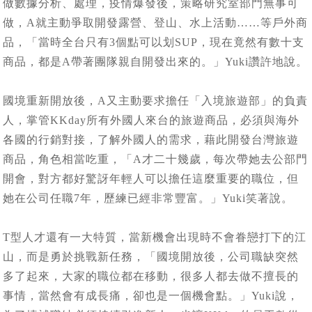
做數據分析、處理，疫情爆發後，策略研究室部門無事可
做，A就主動爭取開發露營、登山、水上活動……等戶外商
品，「當時全台只有3個點可以划SUP，現在竟然有數十支
商品，都是A帶著團隊親自開發出來的。」Yuki讚許地說。
國境重新開放後，A又主動要求擔任「入境旅遊部」的負責
人，掌管KKday所有外國人來台的旅遊商品，必須與海外
各國的行銷對接，了解外國人的需求，藉此開發台灣旅遊
商品，角色相當吃重，「A才二十幾歲，每次帶她去公部門
開會，對方都好驚訝年輕人可以擔任這麼重要的職位，但
她在公司任職7年，歷練已經非常豐富。」Yuki笑著說。
T型人才還有一大特質，當新機會出現時不會眷戀打下的江
山，而是勇於挑戰新任務，「國境開放後，公司職缺突然
多了起來，大家的職位都在移動，很多人都去做不擅長的
事情，當然會有成長痛，卻也是一個機會點。」Yuki說，