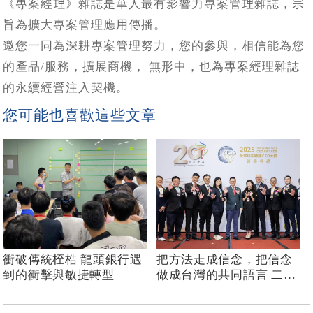
《專案經理》雜誌是華人最有影響力專案管理雜誌，宗
旨為擴大專案管理應用傳播。
邀您一同為深耕專案管理努力，您的參與，相信能為您
的產品/服務，擴展商機， 無形中，也為專案經理雜誌
的永續經營注入契機。
您可能也喜歡這些文章
衝破傳統桎梏 龍頭銀行遇
把方法走成信念，把信念
到的衝擊與敏捷轉型
做成台灣的共同語言 二十
年志業，陪伴台灣走過專
案管理與敏捷轉型