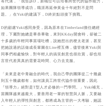
有代溝，「我告訴D，新職位可以培養跨世代的協作能力，
如果團隊領導成功，職涯再延伸黃金十年絕對不是問
題。」在Yuki的建議下，D終於點頭接下挑戰。
D的顧慮Yuki感同身受，因為原本在Timberland擔任總經
理，下屬對她總是畢恭畢敬，來到KKday開會時，卻被二
十多歲的年輕同事當場吐槽，說她想出的梗太老派，甚至
把她說過的話做成長輩圖在Line裡互傳，儘管後來Yuki與
同事們相處愉快，對年輕人的搞笑創意也很欣賞，卻也坦
言世代差異真的需要花時間、心力去克服。
「未來是老中青融合的時代，我自己帶的團隊從二十幾歲
到五十幾歲都有，如何讓員工跨世代協作很重要，因此
『領導力』絕對是T型人才必修的一門學問。」Yuki補充，
當團隊越來越龐大，要善用老一輩的智慧與人脈，又要融
入年輕人的彈性與創意，都將成為主管的一大考驗，她認