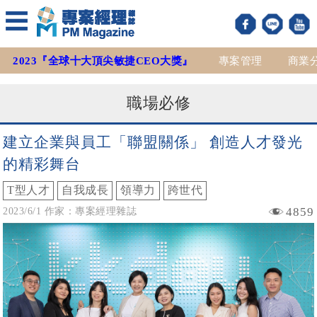
2023『全球十大頂尖敏捷CEO大獎』
專案管理
商業
職場必修
建立企業與員工「聯盟關係」 創造人才發光
的精彩舞台
T型人才
自我成長
領導力
跨世代
4859
2023/6/1 作家：專案經理雜誌