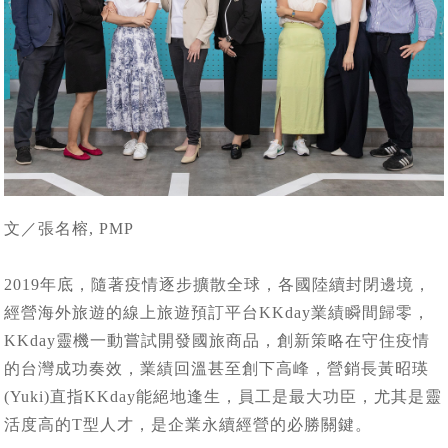
文／張名榕, PMP
2019年底，隨著疫情逐步擴散全球，各國陸續封閉邊境，
經營海外旅遊的線上旅遊預訂平台KKday業績瞬間歸零，
KKday靈機一動嘗試開發國旅商品，創新策略在守住疫情
的台灣成功奏效，業績回溫甚至創下高峰，營銷長黃昭瑛
(Yuki)直指KKday能絕地逢生，員工是最大功臣，尤其是靈
活度高的T型人才，是企業永續經營的必勝關鍵。