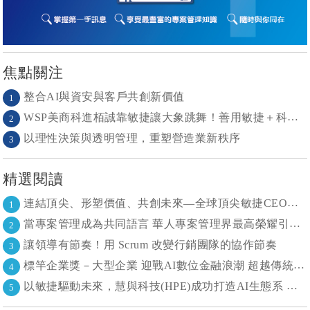
焦點關注
整合AI與資安與客戶共創新價值
1
WSP美商科進栢誠靠敏捷讓大象跳舞！善用敏捷＋科技力， 大型工程也能快速迭代
2
以理性決策與透明管理，重塑營造業新秩序
3
精選閱讀
連結頂尖、形塑價值、共創未來—全球頂尖敏捷CEO聯誼會成立
1
當專案管理成為共同語言 華人專案管理界最高榮耀引領的變革時代
2
讓領導有節奏！用 Scrum 改變行銷團隊的協作節奏
3
標竿企業獎－大型企業 迎戰AI數位金融浪潮 超越傳統的組織再定義
4
以敏捷驅動未來，慧與科技(HPE)成功打造AI生態系 大型敏捷(LeSS)海納百川，讓複雜變簡單
5