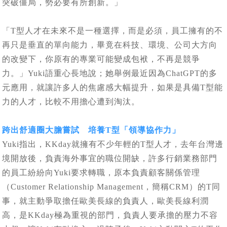
突破僵局，勢必要有所創新。」
「T型人才在未來不是一種選擇，而是必須，員工擁有的不
再只是垂直的單向能力，畢竟在科技、環境、公司大方向
的改變下，你原有的專業可能變成包袱，不再是競爭
力。」Yuki語重心長地說；她舉例最近因為ChatGPT的多
元應用，就讓許多人的焦慮感大幅提升，如果是具備T型能
力的人才，比較不用擔心遭到淘汰。
跨出舒適圈大膽嘗試 培養T型「領導協作力」
Yuki指出，KKday就擁有不少年輕的T型人才，去年台灣邊
境開放後，負責海外事宜的職位開缺，許多行銷業務部門
的員工紛紛向Yuki要求轉職，原本負責顧客關係管理
（Customer Relationship Management，簡稱CRM）的T同
事，就主動爭取擔任歐美長線的負責人，歐美長線利潤
高，是KKday極為重視的部門，負責人要承擔的壓力不容