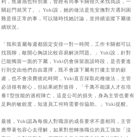
利，焦慮感也特別重，曾經有同事卡關很久來找我談，一
關起門就哭了。」Yuki說，她的做法是先安撫對方遇到困
難是很正常的事，可以隨時找她討論，並持續追蹤下屬後
續狀況。
「我和直屬每週都固定安排一對一時間，工作卡關都可以
找我聊，敞開心胸談比較容易解決問題。」Yuki說，針對
已能獨當一面的下屬，Yuki仍會保留面談時段，是否要進
行則交由他們自由選擇，既不會讓下屬有打擾主管的顧
慮，也不會浪費彼此時間，Yuki直言採取此種做法，主管
必須很有耐心，但結果絕對值得，「千萬不能讓人才在培
養T型技能的過程陣亡，這是公司的損失，身為主管也要有
足夠的敏銳度，知道員工何時需要你協助。」Yuki提醒。
最後，Yuki認為每個人對職涯的成長要求不盡相同，主管
應帶著包容心去理解，如果對想轉換職位的員工強加「沒