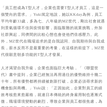
「員工想成為T型人才，企業也需要T型人才員工，這是一
個雙向的需求。」Yuki篤定地說，她以KKday為例，員工
平均年齡33歲，多為七、八年級的MZ世代，剛出社會就遇
到景氣循環不佳與疫情影響，面臨艱難的就業挑戰，外加
社群興起，同儕間的比較心態也會使他們倍感壓力。此
外，MZ世代在職場追求的是自我認同、自我期待與自我成
長，薪水反而不是最重要的考量，在這樣的前提下，MZ世
代很願意朝多功能的T型人才發展。
人才渴望自我升級，企業也面臨巨大考驗，「《聯盟世
代》書中提到，企業已經無法再用過往的優勢維持十幾二
十年，所有優勢都將持續被創新打破，企業必須尋求新的
機會點與商機。」Yuki說：「正因如此，企業對員工的績
效考核愈來愈嚴格，就連日本傳統的終身雇用制也逐漸式
微，職場環境變動的劇烈，導致企業與員工都很焦慮，為