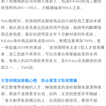
為了填補職缺必須持續引進新人，也讓KKday的員工數從
疫情時的400～500人，大幅擴編達900人之多。
Yuki觀察到，疫情期間去開發商品的行銷部員工重回本業
時，會比過往更具產品思維與用戶思維，能精準判斷哪個
商品會熱賣，最好的證明是去年十月解封後到年底前，
KKday海外商品銷售成長600%，整體流量增加700%，更
一舉超越2019年的業績，「疫情期間有太多T型人才發展機
會，員工思維不再單向，可以培養出商業敏銳度與全局
觀，每個人的武功都愈來愈多元，是KKday谷底翻身的原
因之一。」Yuki說。
主管持開放鼓勵心態 助企業育才取得雙贏
再怎麼優秀積極的人才，轉換跑道的過程都難免遭遇陣痛
期，業績不達標甚至出包，此時，主管的態度非常關鍵，
「會主動爭取新職位的人，自我期許都很高，事情不順