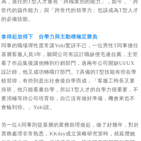
為，過往的T型人才重視「跨職業別的能力」，如今，「跨
世代的協作能力」與「跨世代的領導力」也該成為T型人才
的必備技能。
拿得起放得下 自學力與主動積極定勝負
同事的職場彈性度常讓Yuki驚訝不已，一位男性T同事擔任
基層客服人員3年，聽聞公司有設計職缺便毛遂自薦，主管
看了作品集後讓他轉到行銷部門，過兩年公司開缺UI/UX
設計師，他又成功轉職IT部門。T具備的T型技能有些在學
校習得，有些則是出社會後自學而成，「客服工時長又要
排班，他只能看書自學，所以T型人才的自學力很重要，不
要消極等待公司培育你，自己沒有做好準備，機會來也不
會輪到你。」Yuki說。
另一位A同事則從基層的業務助理做起，做了好幾年，對於
票務處理非常熟悉，KKday成立策略研究室時，就延攬她