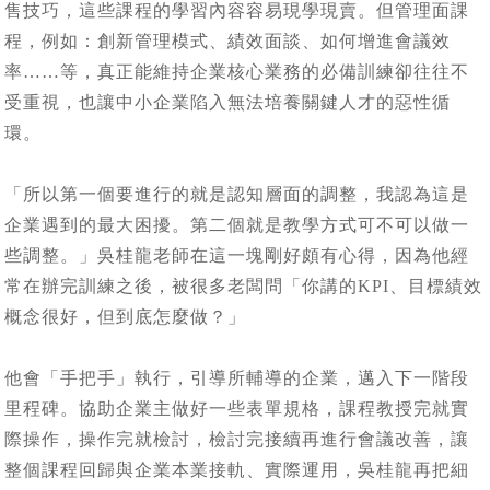
售技巧，這些課程的學習內容容易現學現賣。但管理面課
程，例如：創新管理模式、績效面談、如何增進會議效
率……等，真正能維持企業核心業務的必備訓練卻往往不
受重視，也讓中小企業陷入無法培養關鍵人才的惡性循
環。
「所以第一個要進行的就是認知層面的調整，我認為這是
企業遇到的最大困擾。第二個就是教學方式可不可以做一
些調整。」吳桂龍老師在這一塊剛好頗有心得，因為他經
常在辦完訓練之後，被很多老闆問「你講的KPI、目標績效
概念很好，但到底怎麼做？」
他會「手把手」執行，引導所輔導的企業，邁入下一階段
里程碑。協助企業主做好一些表單規格，課程教授完就實
際操作，操作完就檢討，檢討完接續再進行會議改善，讓
整個課程回歸與企業本業接軌、實際運用，吳桂龍再把細