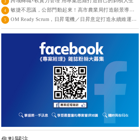
跨域轉職×軟實力管理 用專案思維打造自己的斜槓人生
3
敏捷不思議，公部門動起來！高市農業局打造願景導向的社區敏捷自組織
4
OM Ready Scrum，日昇電機／日昇意定打造永續維運新典範
5
焦點關注