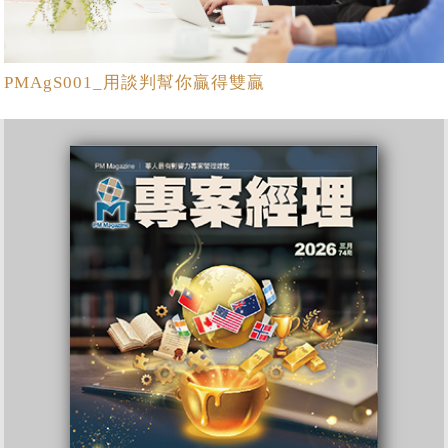
PMAgS001_用談判幫你贏得雙贏