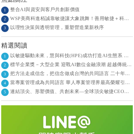
整合AI與資安與客戶共創新價值
1
WSP美商科進栢誠靠敏捷讓大象跳舞！善用敏捷＋科技力， 大型工程也能快速迭代
2
以理性決策與透明管理，重塑營造業新秩序
3
精選閱讀
以敏捷驅動未來，慧與科技(HPE)成功打造AI生態系 大型敏捷(LeSS)海納百川，讓複雜變簡單
1
標竿企業獎－大型企業 迎戰AI數位金融浪潮 超越傳統的組織再定義
2
把方法走成信念，把信念做成台灣的共同語言 二十年志業，陪伴台灣走過專案管理與敏捷轉型
3
當專案管理成為共同語言 華人專案管理界最高榮耀引領的變革時代
4
連結頂尖、形塑價值、共創未來—全球頂尖敏捷CEO聯誼會成立
5