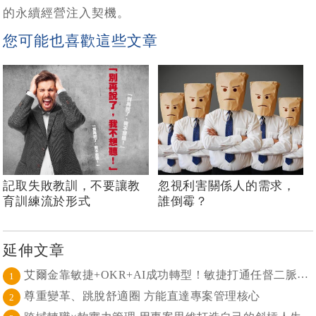
的永續經營注入契機。
您可能也喜歡這些文章
記取失敗教訓，不要讓教
忽視利害關係人的需求，
育訓練流於形式
誰倒霉？
延伸文章
艾爾金靠敏捷+OKR+AI成功轉型！敏捷打通任督二脈， 避免文化與流程「卡卡」導致溝通無效
1
尊重變革、跳脫舒適圈 方能直達專案管理核心
2