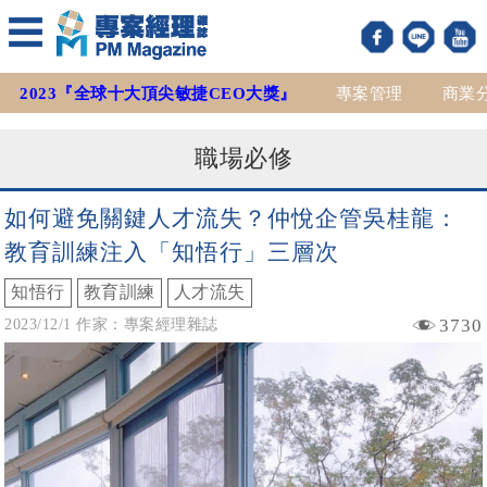
2023『全球十大頂尖敏捷CEO大獎』
專案管理
商業
職場必修
如何避免關鍵人才流失？仲悅企管吳桂龍：
教育訓練注入「知悟行」三層次
知悟行
教育訓練
人才流失
3730
2023/12/1 作家：專案經理雜誌