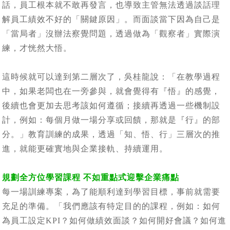
話，員工根本就不敢再發言，也導致主管無法透過談話理
解員工績效不好的「關鍵原因」。而面談當下因為自己是
「當局者」沒辦法察覺問題，透過做為「觀察者」實際演
練，才恍然大悟。
這時候就可以達到第二層次了，吳桂龍說：「在教學過程
中，如果老闆也在一旁參與，就會覺得有『悟』的感覺，
後續也會更加去思考該如何遵循；接續再透過一些機制設
計，例如：每個月做一場分享或回饋，那就是『行』的部
分。」教育訓練的成果，透過「知、悟、行」三層次的推
進，就能更確實地與企業接軌、持續運用。
規劃全方位學習課程 不如重點式迎擊企業痛點
每一場訓練專案，為了能順利達到學習目標，事前就需要
充足的準備。「我們應該有特定目的的課程，例如：如何
為員工設定KPI？如何做績效面談？如何開好會議？如何進