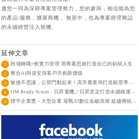
邀您一同為深耕專案管理努力，您的參與，相信能為您
的產品/服務，擴展商機， 無形中，也為專案經理雜誌
的永續經營注入契機。
延伸文章
跨域轉職×軟實力管理 用專案思維打造自己的斜槓人生
1
整合AI與資安與客戶共創新價值
2
敏捷不思議，公部門動起來！高市農業局打造願景導向的社區敏捷自組織
3
OM Ready Scrum，日昇電機／日昇意定打造永續維運新典範
4
標竿企業獎－大型企業 迎戰AI數位金融浪潮 超越傳統的組織再定義
5