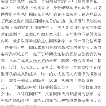
秘書長角色時，雖然一手協助協會的0～1（從籌備到正式
成立），但協會正式成立後，身分即轉為後勤幕僚，以協
助理監事與執行團隊充分執行協會任務為主，在這裡就必
須做的是拋出議題讓團隊充分的討論，並採用引導如關鍵
提問（我們需要達到哪些年度目標？要採用什麼樣的策略
才能達到？）並做出行動方案規劃，盡可能地不參與決策
內容，最多以專業經驗提供團隊參考；在另一個公益團隊
「快樂捐」中，團隊成員都是相當高水準的開發者，來自
各專業領域公司，在下班時間後無私的貢獻自己寶貴的時
間，只為了成就人類更好的未來。團隊中包括前後端工程
師、設計、UI/UX……等菁英。要讓這一群類似復仇者聯
盟等級的成員動起來，唯一的方式是僕人式領導的極致運
用：塑造一個偉大的願景，比如：熟知的「成為海賊
王」、「湘北高中籃球隊要制霸全日本」、「拯救雅典娜
女神」。在這種團隊下，只有團隊成員都認同的願景，才
有動力驅動運作，如果妄想靠自己去指揮成員做事情，這