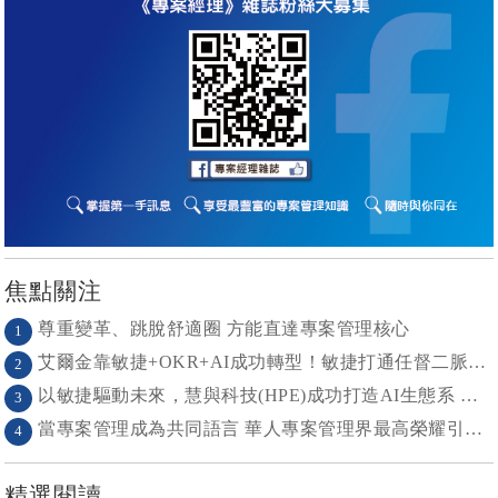
焦點關注
尊重變革、跳脫舒適圈 方能直達專案管理核心
1
艾爾金靠敏捷+OKR+AI成功轉型！敏捷打通任督二脈， 避免文化與流程「卡卡」導致溝通無效
2
以敏捷驅動未來，慧與科技(HPE)成功打造AI生態系 大型敏捷(LeSS)海納百川，讓複雜變簡單
3
當專案管理成為共同語言 華人專案管理界最高榮耀引領的變革時代
4
精選閱讀