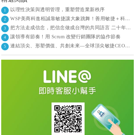
以理性決策與透明管理，重塑營造業新秩序
1
WSP美商科進栢誠靠敏捷讓大象跳舞！善用敏捷＋科技力， 大型工程也能快速迭代
2
把方法走成信念，把信念做成台灣的共同語言 二十年志業，陪伴台灣走過專案管理與敏捷轉型
3
讓領導有節奏！用 Scrum 改變行銷團隊的協作節奏
4
連結頂尖、形塑價值、共創未來—全球頂尖敏捷CEO聯誼會成立
5