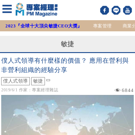
2023『全球十大頂尖敏捷CEO大獎』
專案管理
商業
敏捷
僕人式領導有什麼樣的價值？ 應用在營利與
非營利組織的經驗分享
僕人式領導
敏捷
6844
2019/6/1 作家：專案經理雜誌