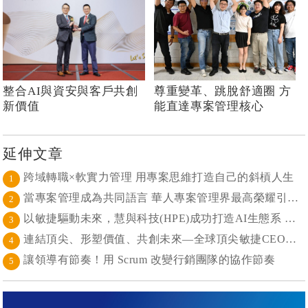
整合AI與資安與客戶共創
尊重變革、跳脫舒適圈 方
新價值
能直達專案管理核心
延伸文章
跨域轉職×軟實力管理 用專案思維打造自己的斜槓人生
1
當專案管理成為共同語言 華人專案管理界最高榮耀引領的變革時代
2
以敏捷驅動未來，慧與科技(HPE)成功打造AI生態系 大型敏捷(LeSS)海納百川，讓複雜變簡單
3
連結頂尖、形塑價值、共創未來—全球頂尖敏捷CEO聯誼會成立
4
讓領導有節奏！用 Scrum 改變行銷團隊的協作節奏
5