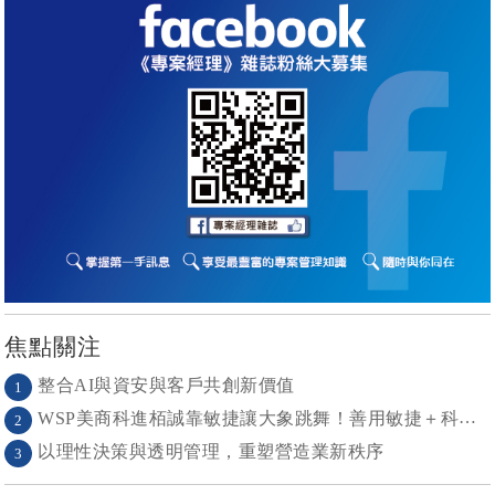
焦點關注
整合AI與資安與客戶共創新價值
1
WSP美商科進栢誠靠敏捷讓大象跳舞！善用敏捷＋科技力， 大型工程也能快速迭代
2
以理性決策與透明管理，重塑營造業新秩序
3