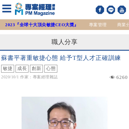
2023『全球十大頂尖敏捷CEO大獎』
專案管理
商業
職人分享
蘇書平著重敏捷心態 給予T型人才正確訓練
敏捷
成長
創新
心態
6260
2020/10/1 作家：專案經理雜誌