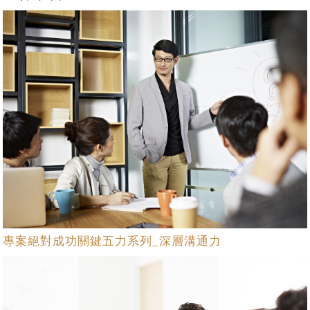
專案絕對成功關鍵五力系列_深層溝通力