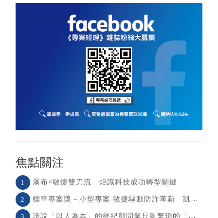
焦點關注
瀑布×敏捷雙刀流 炬識科技成功轉型關鍵
1
標竿專案獎－小型專案 敏捷驅動防詐革新 凱基銀行以AI打造金融防護網
2
誰說「以人為本」的經紀顧問業只剩繁瑣的「潛規則」？
3