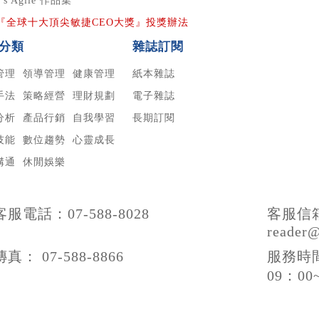
r's Agile 作品集
24『全球十大頂尖敏捷CEO大獎』投獎辦法
分類
雜誌訂閱
管理
領導管理
健康管理
紙本雜誌
手法
策略經營
理財規劃
電子雜誌
分析
產品行銷
自我學習
長期訂閱
技能
數位趨勢
心靈成長
溝通
休閒娛樂
客服電話：07-588-8028
客服信
reader
傳真： 07-588-8866
服務時
09：00