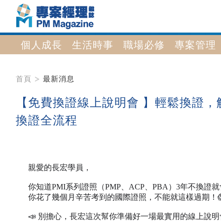
個人成長
生活時事
職場必修
專案管理
首頁
最新消息
【免費換證線上說明會 】輕鬆換證，
換證全流程
親愛的長宏學員，
你知道PMI系列證照（PMP、ACP、PBA）3年不換證
你花了幾個月辛苦考到的國際證照，不能就這樣過期！
📣 別擔心，長宏這次幫你準備好一場最實用的線上說明