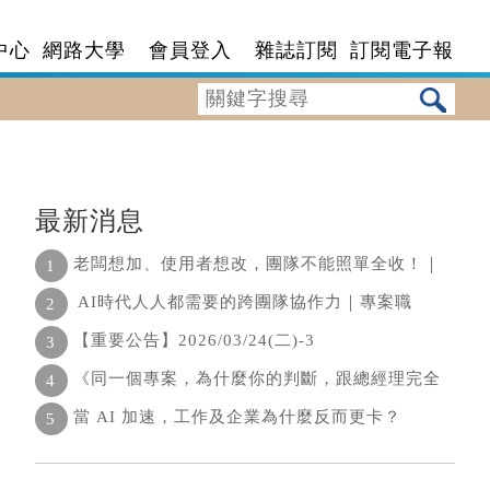
中心
網路大學
會員登入
雜誌訂閱
訂閱電子報
最新消息
老闆想加、使用者想改，團隊不能照單全收！｜
1
AI時代人人都需要的跨團隊協作力｜專案職
2
【重要公告】2026/03/24(二)-3
3
《同一個專案，為什麼你的判斷，跟總經理完全
4
當 AI 加速，工作及企業為什麼反而更卡？
5