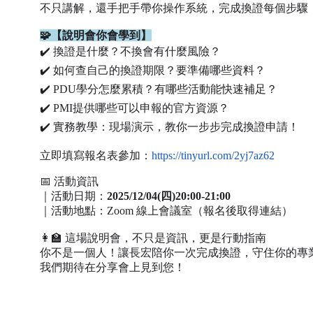
不只講解，還手把手帶你操作系統，完成換證每個步驟
🧩【說明會你會學到】
✔️ 換證是什麼？不換會有什麼風險？
✔️ 如何查自己的換證期限？要準備哪些資料？
✔️ PDU學分怎麼累積？有哪些活動能快速補足？
✔️ PMI提供哪些可以申報的官方資源？
✔️ 實務教學：現場演示，教你一步步完成換證申請！
立即填寫報名表參加：
https://tinyurl.com/2yj7az62
📅 活動資訊
｜活動日期：
2025/12/04(四)20:00-21:00
｜活動地點：Zoom 線上會議室（報名後取得連結）
👩‍🏫 這場說明會，不只是資訊，更是行動指南
你不是一個人！讓長宏陪你一次完成換證，守住你的專
我們期待在分享會上見到您！