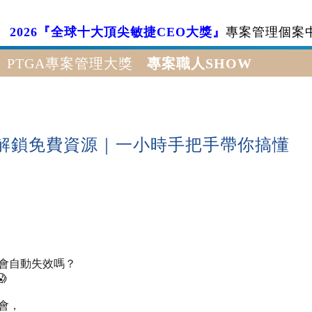
2026『全球十大頂尖敏捷CEO大獎』
專案管理個案
PTGA專案管理大獎
專案職人SHOW
解鎖免費資源｜一小時手把手帶你搞懂
就會自動失效嗎？

會，