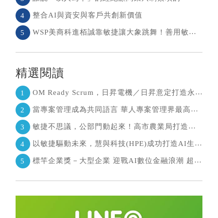
整合AI與資安與客戶共創新價值
4
WSP美商科進栢誠靠敏捷讓大象跳舞！善用敏捷＋科技力， 大型工程也能快速迭代
5
精選閱讀
OM Ready Scrum，日昇電機／日昇意定打造永續維運新典範
1
當專案管理成為共同語言 華人專案管理界最高榮耀引領的變革時代
2
敏捷不思議，公部門動起來！高市農業局打造願景導向的社區敏捷自組織
3
以敏捷驅動未來，慧與科技(HPE)成功打造AI生態系 大型敏捷(LeSS)海納百川，讓複雜變簡單
4
標竿企業獎－大型企業 迎戰AI數位金融浪潮 超越傳統的組織再定義
5