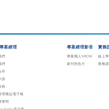
專案經理
專案經理影音
實務
我們
專案職人SHOW
線上學
我們
新刊預告片
實務課
合作
申請
投稿
經理雜誌電子報
權聲明