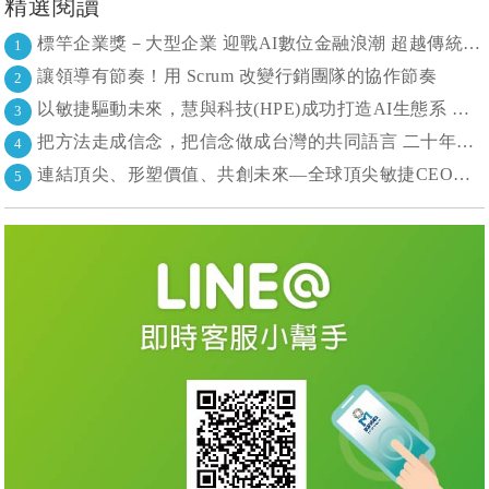
精選閱讀
標竿企業獎－大型企業 迎戰AI數位金融浪潮 超越傳統的組織再定義
1
讓領導有節奏！用 Scrum 改變行銷團隊的協作節奏
2
以敏捷驅動未來，慧與科技(HPE)成功打造AI生態系 大型敏捷(LeSS)海納百川，讓複雜變簡單
3
把方法走成信念，把信念做成台灣的共同語言 二十年志業，陪伴台灣走過專案管理與敏捷轉型
4
連結頂尖、形塑價值、共創未來—全球頂尖敏捷CEO聯誼會成立
5