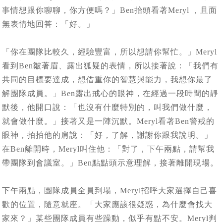
事情想跟你聊聊，你方便嗎？」Ben抬頭看著Meryl ，且面
無表情地回答：「好。」
「你在團隊比較久，經驗豐富，所以想請你幫忙。」Meryl
看到Ben皺著眉、露出狐疑的表情，所以接著說：「我們有
共同的目標要達成，想借重你的智慧與能力，我想你最了
解團隊成員。」Ben露出戒心的眼神，在經過一段時間的靜
默後，他開口說：「也沒有什麼特別的，叫我們做什麼，
就會做什麼。」接著又是一陣沉默。Meryl看著Ben警戒的
眼神，拍拍他的肩說：「好，了解，謝謝你跟我說明。」
在Ben離開時，Meryl叫住他：「對了，下午兩點，請幫我
帶團隊到會議室。」Ben點點頭示意理解，接著離開現場。
下午兩點，團隊成員全員到場，Meryl招呼大家選擇自己喜
歡的位置，隨意就座。「大家應該很疑惑，為什麼會找大
家來？」某些團隊成員有些躁動，似乎有點不安。Meryl判