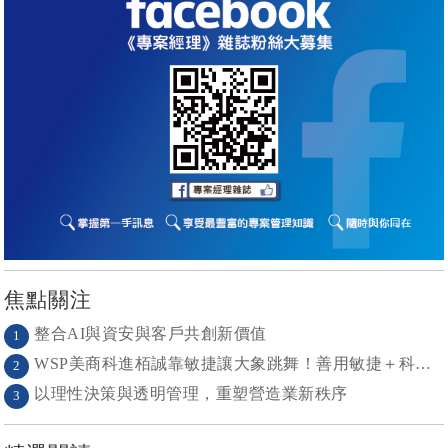
焦點關注
整合AI與資安與客戶共創新價值
1
WSP美商科進栢誠靠敏捷讓大象跳舞！善用敏捷＋科技力， 大型工程也能快速迭代
2
以理性決策與透明管理，重塑營造業新秩序
3