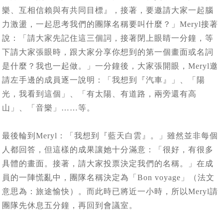
樂、互相信賴與有共同目標』，接著，要邀請大家一起腦
力激盪，一起思考我們的團隊名稱要叫什麼？」Meryl接著
說：「請大家先記住這三個詞，接著閉上眼睛一分鐘，等
下請大家張眼時，跟大家分享你想到的第一個畫面或名詞
是什麼？我也一起做。」一分鐘後，大家張開眼，Meryl邀
請左手邊的成員逐一說明：「我想到『汽車』」、「陽
光，我看到這個」、「有太陽、有道路，兩旁還有高
山」、「音樂」……等。
最後輪到Meryl：「我想到『藍天白雲』。」雖然並非每個
人都回答，但這樣的成果讓她十分滿意：「很好，有很多
具體的畫面。接著，請大家投票決定我們的名稱。」在成
員的一陣慌亂中，團隊名稱決定為「Bon voyage」（法文
意思為：旅途愉快）。而此時已將近一小時，所以Meryl請
團隊先休息五分鐘，再回到會議室。