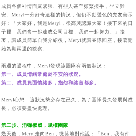
成員各個神情面露緊張、有些人甚至頻繁搓手，坐立難
安。Meryl十分好奇這樣的情況，但仍不動聲色的先友善示
好：「大家好，我是Meryl，很高興認識大家！接下來的日
子裡，我們會一起達成公司目標，我們一起努力。」接
著，讓成員簡單自我介紹後，Meryl就讓團隊回座，接著開
始為期兩週的觀察。
兩週的過程中，Meryl發現該團隊有兩個狀況：
第一、成員情緒常處於不安的狀況。
第二、成員負面情緒多，抱怨和謠言都多。
Meryl心想，這狀況勢必存在已久，為了團隊長久發展與成
長，必須要盡快處理。
第二步、消彌權威，賦權團隊
幾天後，Meryl走向Ben，微笑地對他說：「Ben，我有件