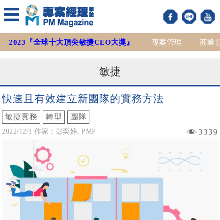
2023『全球十大頂尖敏捷CEO大獎』
專案管理
商業
敏捷
快速且有效建立新團隊的實務方法
敏捷實務
轉型
團隊
3339
2022/12/1 作家：彭奕婷, PMP