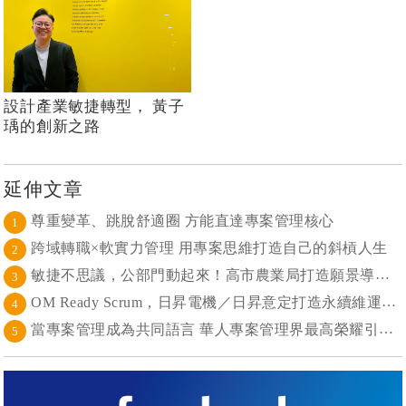
設計產業敏捷轉型， 黃子
瑀的創新之路
延伸文章
尊重變革、跳脫舒適圈 方能直達專案管理核心
1
跨域轉職×軟實力管理 用專案思維打造自己的斜槓人生
2
敏捷不思議，公部門動起來！高市農業局打造願景導向的社區敏捷自組織
3
OM Ready Scrum，日昇電機／日昇意定打造永續維運新典範
4
當專案管理成為共同語言 華人專案管理界最高榮耀引領的變革時代
5