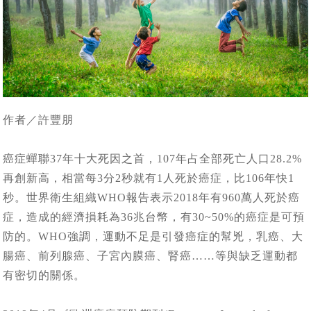
作者／許豐朋
癌症蟬聯37年十大死因之首，107年占全部死亡人口28.2%
再創新高，相當每3分2秒就有1人死於癌症，比106年快1
秒。世界衛生組織WHO報告表示2018年有960萬人死於癌
症，造成的經濟損耗為36兆台幣，有30~50%的癌症是可預
防的。WHO強調，運動不足是引發癌症的幫兇，乳癌、大
腸癌、前列腺癌、子宮內膜癌、腎癌……等與缺乏運動都
有密切的關係。