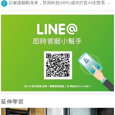
以敏捷驅動未來，慧與科技(HPE)成功打造AI生態系 大型敏捷(LeSS)海納百川，讓複雜變簡單
5
延伸學習