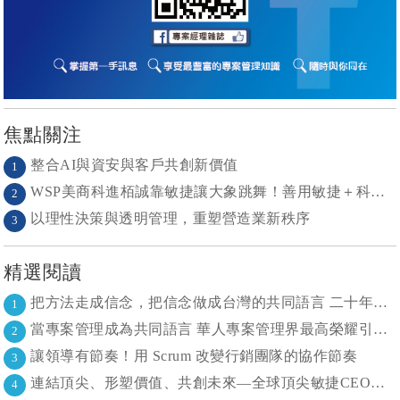
焦點關注
整合AI與資安與客戶共創新價值
1
WSP美商科進栢誠靠敏捷讓大象跳舞！善用敏捷＋科技力， 大型工程也能快速迭代
2
以理性決策與透明管理，重塑營造業新秩序
3
精選閱讀
把方法走成信念，把信念做成台灣的共同語言 二十年志業，陪伴台灣走過專案管理與敏捷轉型
1
當專案管理成為共同語言 華人專案管理界最高榮耀引領的變革時代
2
讓領導有節奏！用 Scrum 改變行銷團隊的協作節奏
3
連結頂尖、形塑價值、共創未來—全球頂尖敏捷CEO聯誼會成立
4