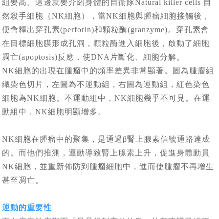
組要高。這邊就要介紹身體的自衛隊Natural killer cells 自
然殺手細胞（NK細胞），當NK細胞與腫瘤細胞接觸後，
便會釋出穿孔素(perforin)和顆粒酶(granzyme)。穿孔素會
在目標細胞膜形成孔洞，顆粒酶進入細胞後，啟動了細胞
凋亡(apoptosis)反應，使DNA片斷化、細胞分解。
NK細胞的出現在腫瘤中的頻率差異非常顯著。圖為腫瘤組
織染色切片，左圖為不運動組，右圖為運動組，紅色染色
細胞為NK細胞。不運動組中，NK細胞幾乎不可見。在運
動組中，NK細胞明顯增多。
NK細胞在腫瘤中的聚集，是通過β腎上腺素信號通路達成
的。而他們推測，運動導致腎上腺素上升，促進身體動員
NK細胞，並重新佈防到腫瘤細胞中，進而使腫瘤不再增生
甚至凋亡。
運動的重要性