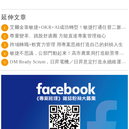
延伸文章
艾爾金靠敏捷+OKR+AI成功轉型！敏捷打通任督二脈， 避免文化與流程「卡卡」導致溝通無效
1
尊重變革、跳脫舒適圈 方能直達專案管理核心
2
跨域轉職×軟實力管理 用專案思維打造自己的斜槓人生
3
敏捷不思議，公部門動起來！高市農業局打造願景導向的社區敏捷自組織
4
OM Ready Scrum，日昇電機／日昇意定打造永續維運新典範
5