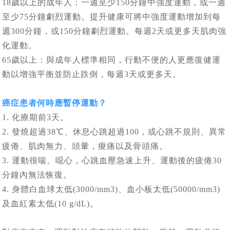
18歲以上的成年人：一週至少150分鐘中強度運動，或一週
至少75分鐘劇烈運動。提升健康可將中強度運動增加到每
週300分鐘，或150分鐘劇烈運動。每週2天或更多天肌肉強
化運動。
65歲以上：與成年人標準相同，行動不便的人更應復健運
動以增強平衡並防止跌倒，每週3天或更多天。
癌症患者何時應暫停運動？
1. 化療期前3天。
2. 發燒超過38℃、休息心跳超過100，或心跳不規則、異常
疲倦、肌肉無力、頭暈，痠痛以及骨頭痛。
3. 運動很喘、噁心，心跳血壓急速上升、運動後的疲倦30
分鐘內無法恢復。
4. 身體白血球太低(3000/mm3)、血小板太低(50000/mm3)
及血紅素太低(10 g/dL)。