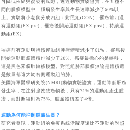
可降低罹癌與復發的風險，透過動物實驗證實，在五種不
同的腫瘤模型中，腫瘤發生率與生長速率減少了60%以
上。實驗將小老鼠分成四組：對照組(CON)，罹癌前四週
有運動組(EX pre)，罹癌後開始運動組(EX post)，持續運
動組(EX)。
罹癌前有運動與持續運動組腫瘤體積減少了61% 。罹癌後
開始運動腫瘤體積也減少了20%。癌症最擔心的是轉移，
這是黑色素瘤肺轉移模型。對照組肺部腫瘤無論是體積還
是數量都遠大於右側運動組的肺。
美國海軍醫學研究院(NMRI)動物實驗證實，運動降低肝癌
發生率，在注射強效致癌物後，只有31%的運動組產生腫
瘤，而對照組則為75%。腫瘤體積差了4倍。
運動為何能抑制腫瘤生長？
研究者發現，運動組的免疫系統活躍度遠比不運動的對照