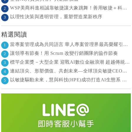
WSP美商科進栢誠靠敏捷讓大象跳舞！善用敏捷＋科技力， 大型工程也能快速迭代
2
以理性決策與透明管理，重塑營造業新秩序
3
精選閱讀
當專案管理成為共同語言 華人專案管理界最高榮耀引領的變革時代
1
讓領導有節奏！用 Scrum 改變行銷團隊的協作節奏
2
標竿企業獎－大型企業 迎戰AI數位金融浪潮 超越傳統的組織再定義
3
連結頂尖、形塑價值、共創未來—全球頂尖敏捷CEO聯誼會成立
4
以敏捷驅動未來，慧與科技(HPE)成功打造AI生態系 大型敏捷(LeSS)海納百川，讓複雜變簡單
5