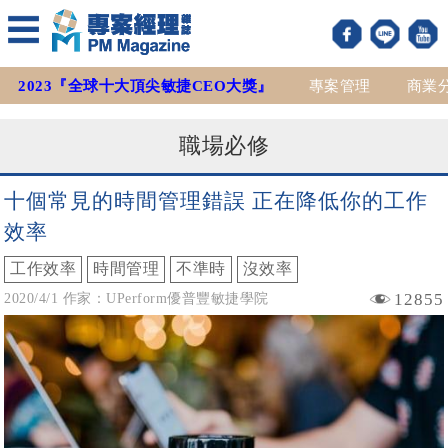
2023『全球十大頂尖敏捷CEO大獎』
專案管理
商業
職場必修
十個常見的時間管理錯誤 正在降低你的工作
效率
工作效率
時間管理
不準時
沒效率
12855
2020/4/1 作家：UPerform優普豐敏捷學院