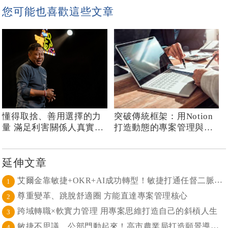
您可能也喜歡這些文章
懂得取捨、善用選擇的力
突破傳統框架：用Notion
量 滿足利害關係人真實的
打造動態的專案管理與團
需求並建立連結
隊溝通
延伸文章
艾爾金靠敏捷+OKR+AI成功轉型！敏捷打通任督二脈， 避免文化與流程「卡卡」導致溝通無效
1
尊重變革、跳脫舒適圈 方能直達專案管理核心
2
跨域轉職×軟實力管理 用專案思維打造自己的斜槓人生
3
敏捷不思議，公部門動起來！高市農業局打造願景導向的社區敏捷自組織
4